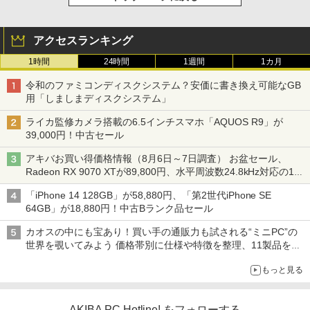
アクセスランキング
1時間
24時間
1週間
1カ月
令和のファミコンディスクシステム？安価に書き換え可能なGB
用「しましまディスクシステム」
ライカ監修カメラ搭載の6.5インチスマホ「AQUOS R9」が
39,000円！中古セール
アキバお買い得価格情報（8月6日～7日調査） お盆セール、
Radeon RX 9070 XTが89,800円、水平周波数24.8kHz対応の17
型モニターが9,801円、暑さ指数連動セール ほか
「iPhone 14 128GB」が58,880円、「第2世代iPhone SE
64GB」が18,880円！中古Bランク品セール
カオスの中にも宝あり！買い手の通販力も試される“ミニPC”の
世界を覗いてみよう 価格帯別に仕様や特徴を整理、11製品をピ
ックアップ text by 石川 ひさよし
もっと見る
AKIBA PC Hotline! をフォローする