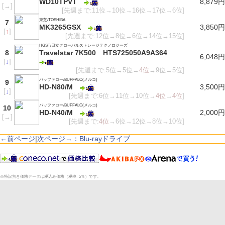
WD10TPVT
8,879円
[
→
]
[先週まで:11位→10位→16位→17位→6位]
東芝/TOSHIBA
7
MK3265GSX
3,850円
[
↑
]
[先週まで:12位→8位→6位→14位→15位]
HGST/日立グローバルストレージテクノロジーズ
8
Travelstar 7K500 HTS725050A9A364
6,048円
[
↓
]
[先週まで:5位→5位→
4位
→9位→5位]
バッファロー/BUFFALO(メルコ)
9
HD-N80/M
3,500円
[
↓
]
[先週まで:6位→11位→10位→
4位
→
4位
]
バッファロー/BUFFALO(メルコ)
10
HD-N40/M
2,000円
[
→
]
[先週まで:
4位
→6位→12位→8位→10位]
←前ページ
|
次ページ→：Blu-rayドライブ
※特記無き価格データは税込み価格（税率=5％）です。