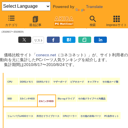
Powered by
Translate
【 2010年8月28日号 】
カテゴリ
過去記事
検索
Impressサイト
coneco.net人気ランキング（PCパーツ編）
（2010/8/17〜2010/8/24）
リスト
価格比較サイト「
coneco.net
（コネコネット）」が、サイト利用者の
動向を元に集計したPCパーツ人気ランキングを紹介します。
集計期間は2010/8/17〜2010/8/24です。
CPU
DDR2メモリ
DDR3メモリ
マザーボード
ビデオカード
キャプチャ
その他カード類
SSD
3.5インチHDD
Blu-rayドライブ
その他ドライブベイ内蔵品
2.5インチHDD
リムーバブルHDDケース
外付けドライブケース
CPUクーラー
その他の冷却パーツ
PC自作キット