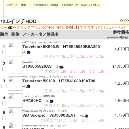
PCケース
電源
その他のPCケース/電源
その他のパーツ
液晶ディスプレイ
●
<<
>>
2.5インチHDD
※
をクリックするとconeco.netで価格比較できます
（アフィリエイトリンク）
参考価格
順位
画像
メーカー名／製品名
（coneco.net最安値）
HGST/日立グローバルストレージテクノロジーズ
1
Travelstar 5K500.B HTS545050B9A300
4,670円
[
↑
]
[先週まで:
2位
→
4位
→
2位
→
2位
→
2位
]
Seagate/シーゲイト
2
ST95005620AS
14,980円
[
↓
]
[先週まで:
1位
→
1位
→
1位
→
1位
→
1位
]
HGST/日立グローバルストレージテクノロジーズ
3
Travelstar 5K160 HTS541680J9AT00
4,150円
[
→
]
[先週まで:9位→9位→8位→
3位
→
3位
]
サムスン(サムソン)/SAMSUNG
4
HM160HC
4,650円
[
↑
]
[先週まで:
3位
→7位→9位→5位→7位]
Western Digital(WD)/ウェスタン・デジタル
5
WD Scorpio WD5000BEVT
4,779円
[
↑
]
[先週まで:14位→16位→19位→−→9位]
Western Digital(WD)/ウェスタン・デジタル
6