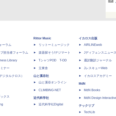
Rittor Music
イカロス出版
dフォーラム
リットーミュージック
AIRLINEweb
ップ担当者フォーラム
楽器探そう!デジマート
Jディフェンスニュー
ness Library
TシャツPOD T-OD
通訳翻訳ジャーナル
セミナー
立東舎
JレスキューWeb
 X（デジタルクロス）
山と溪谷社
イカロスアカデミー
山と溪谷オンライン
MdN
CLIMBING-NET
MdN Books
ブックス
近代科学社
MdN Design Interactiv
ing
近代科学社Digital
テックリブ
TechLib