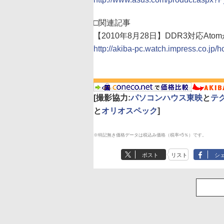
□関連記事
【2010年8月28日】DDR3対応A
http://akiba-pc.watch.impress.co.jp/
[撮影協力:
パソコンハウス東映
と
テ
と
オリオスペック
]
※特記無き価格データは税込み価格（税率=5％）です。
ポスト
リスト
シ