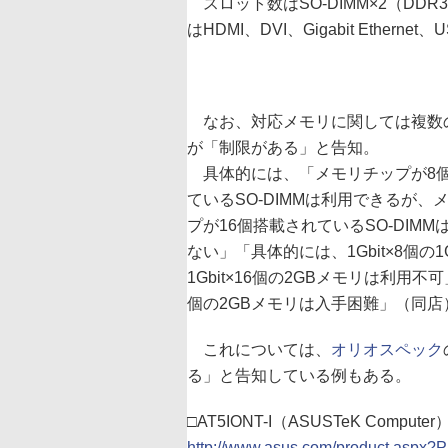
スロット数はSO-DIMM×2（DDR3-8
はHDMI、DVI、Gigabit Etherne
なお、対応メモリに関しては複数
が「制限がある」と告知。
具体的には、「メモリチップが8
ているSO-DIMMは利用できるが、
プが16個搭載されているSO-DIMM
ない」「具体的には、1Gbit×8個の
1Gbit×16個の2GBメモリは利用不
個の2GBメモリは入手困難」（同店
これについては、
オリオスペック
る」と告知している例もある。
□AT5IONT-I（ASUSTeK Computer
http://www.asus.com/product.aspx