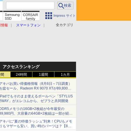
Impress サイト
全カテゴリ
原情報
スマートフォン
アクセスランキング
時間
24時間
1週間
1カ月
アキバお買い得価格情報（8月6日～7日調査）
お盆セール、Radeon RX 9070 XTが89,800
円、水平周波数24.8kHz対応の17型モニターが
iPadでもそのまま使えるボールペン「STYLUS
9,801円、暑さ指数連動セール ほか
2WAY」がエレコムから、ゼブラと共同開発
DDR5メモリの16GB×2枚組が今年最安の
39,980円、大容量の64GB×2枚組は一部が続騰
[8月前半のメモリ価格]
アキバに“夏の特価ラッシュ”到来！CPUもメモ
リもマザーも安い、買い時のパーツは？【8月7
日(金)22時配信】