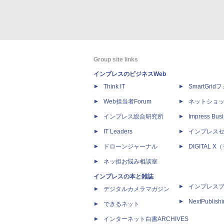
Group site links
インプレスのビジネスWeb
Think IT
SmartGri
Web担当者Forum
ネットショ
インプレス総合研究所
Impress Busi
IT Leaders
インプレス
ドローンジャーナル
DIGITAL
ネッ担お悩み相談室
インプレスの本と雑誌
インプレス
デジタルカメラマガジン
NextPublish
できるネット
インターネット白書ARCHIVES