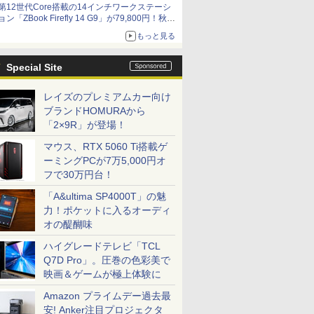
第12世代Core搭載の14インチワークステーシ
ョン「ZBook Firefly 14 G9」が79,800円！秋葉
原で中古PCセール
もっと見る
Special Site
レイズのプレミアムカー向け
ブランドHOMURAから
「2×9R」が登場！
マウス、RTX 5060 Ti搭載ゲ
ーミングPCが7万5,000円オ
フで30万円台！
「A&ultima SP4000T」の魅
力！ポケットに入るオーディ
オの醍醐味
ハイグレードテレビ「TCL
Q7D Pro」。圧巻の色彩美で
映画＆ゲームが極上体験に
Amazon プライムデー過去最
安! Anker注目プロジェクタ