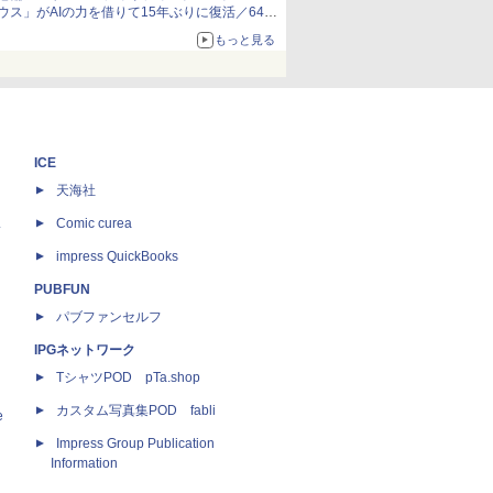
ウス」がAIの力を借りて15年ぶりに復活／64bit
化、Windows 10/11、「Chrome」も走り回
もっと見る
る。復活記念で2026年末まで500円
ICE
天海社
ス
Comic curea
impress QuickBooks
PUBFUN
パブファンセルフ
IPGネットワーク
TシャツPOD pTa.shop
カスタム写真集POD fabli
e
Impress Group Publication
Information