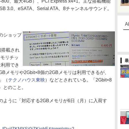
00、最大4GB）、PCI Express x4×1。主な搭載機能
t、USB 3.0、eSATA、Serial ATA、8チャンネルサウンド。
A
のショップ
個搭載され
メモリチッ
最
は利用でき
1GBメモリや2Gbit×8個の2GBメモリは利用できるが、
可」（
テクノハウス東映
）などとされている。「2Gbit×8
）とのこと。
のように「対応する2GBメモリが6日（月）に入荷す
）
?P_ID=iIZKMXSj0jZKiebE&templete=2