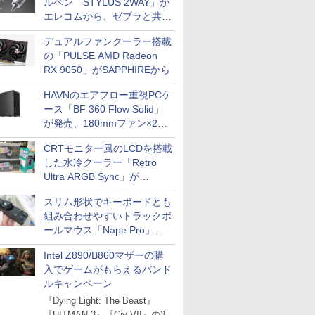
ルペン「STYLUS 2WAY」が
エレコムから、ゼブラと共同
開発
デュアルファンクーラー搭載
の「PULSE AMD Radeon
RX 9050」がSAPPHIREから
HAVNのエアフロー重視PCケ
ース「BF 360 Flow Solid」
が発売、180mmファン×2搭
載
CRTモニター風のLCDを搭載
した水冷クーラー「Retro
Ultra ARGB Sync」が
Thermaltakeから
スリム形状でキーボードとも
組み合わせやすいトラックボ
ールマウス「Nape Pro」が
Keychronから
Intel Z890/B860マザーの購
入でゲームがもらえるバンド
ルキャンペーン
『Dying Light: The Beast』
『HITMAN 3』『Civ VII』の3