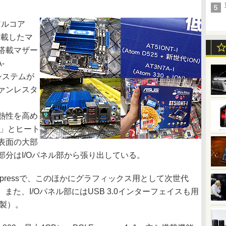
アルコア
を搭載したマ
5搭載マザー
-
システムが
ァンレスタ
熱性を高め
3+」とヒート
表面の大部
分はI/Oパネル部から張り出している。
 Expressで、このほかにグラフィックス用として次世代
。また、I/Oパネル部にはUSB 3.0インターフェイスも用
製）。