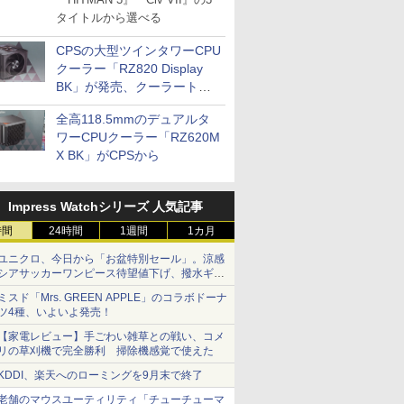
タイトルから選べる
CPSの大型ツインタワーCPU
クーラー「RZ820 Display
BK」が発売、クーラートッ
プに5インチ液晶搭載
全高118.5mmのデュアルタ
ワーCPUクーラー「RZ620M
X BK」がCPSから
Impress Watchシリーズ 人気記事
時間
24時間
1週間
1カ月
ユニクロ、今日から「お盆特別セール」。涼感
シアサッカーワンピース待望値下げ、撥水ギア
ショーツは1990円に
ミスド「Mrs. GREEN APPLE」のコラボドーナ
ツ4種、いよいよ発売！
【家電レビュー】手ごわい雑草との戦い、コメ
リの草刈機で完全勝利 掃除機感覚で使えた
KDDI、楽天へのローミングを9月末で終了
老舗のマウスユーティリティ「チューチューマ