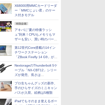
中古PCセール
X68000用MMCカードリーダ
ー「MMCじょい君」のケー
ス付きモデル
特別企画
アキバに“夏の特価ラッシ
ュ”到来！CPUもメモリもマ
ザーも安い、買い時のパーツ
は？【8月7日(金)22時配信】
第12世代Core搭載の14イン
チワークステーション
「ZBook Firefly 14 G9」が
79,800円！秋葉原で中古PC
NextorageのThunderbolt 5ケ
セール
ーブル「NX-CBT12」シリー
ズが発売、長さは
30cm/50cm/1mの3種類
プロ生ちゃんグッズの新作、
手のひらサイズのミニキャン
バスが入荷。絵柄は5種類
iPadでもそのまま使えるボー