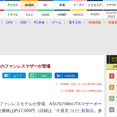
CPU
SSD
PC本体
ゲーム
電子工作
特価情報
秋葉
グルメ
イベント
価格動向
N2採用のファンレスマザーが登場
1
はてブ
note
LinkedIn
※（9/4更新）対応メモリの入荷予告を
追記
。
※（9/2更新）対応メモリの情報を追記。
ァンレスモデルが登場、ASUSのMini-ITXマザーボー
売価格は約17,000円（詳細は「
今週見つけた新製品
」参