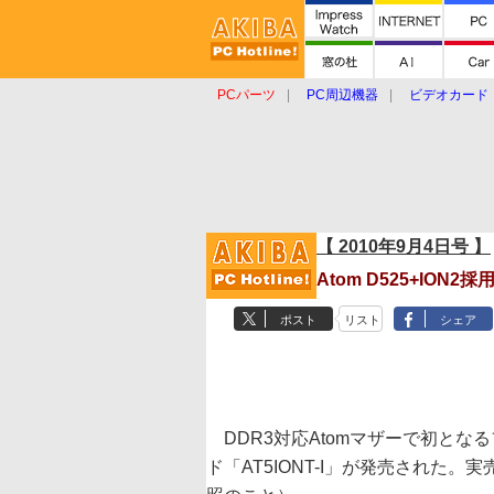
PCパーツ
PC周辺機器
ビデオカード
タブレット
おもしろグッズ
ショップ
【 2010年9月4日号 】
Atom D525+IO
ポスト
リスト
シェア
DDR3対応Atomマザーで初となるフ
ド「AT5IONT-I」が発売された。実