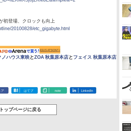
tomが初登場、クロックも向上
hotline/20100828/etc_gigabyte.html
ASUS AT5IONT-I
クノハウス東映
と
ZOA 秋葉原本店
と
フェイス 秋葉原本店
ェア
はてブ
note
LinkedIn
トップページに戻る