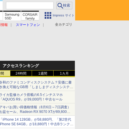
Impress サイト
全カテゴリ
原情報
スマートフォン
アクセスランキング
時間
24時間
1週間
1カ月
令和のファミコンディスクシステム？安価に書
き換え可能なGB用「しましまディスクシステ
ム」
ライカ監修カメラ搭載の6.5インチスマホ
「AQUOS R9」が39,000円！中古セール
アキバお買い得価格情報（8月6日～7日調査）
お盆セール、Radeon RX 9070 XTが89,800
円、水平周波数24.8kHz対応の17型モニターが
「iPhone 14 128GB」が58,880円、「第2世代
9,801円、暑さ指数連動セール ほか
iPhone SE 64GB」が18,880円！中古Bランク品
セール