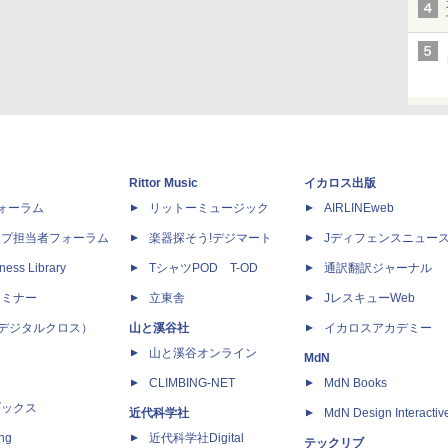
Rittor Music
イカロス出版
dフォーラム
リットーミュージック
AIRLINEweb
ップ担当者フォーラム
楽器探そう!デジマート
Jディフェンスニュー
ness Library
TシャツPOD T-OD
通訳翻訳ジャーナル
セミナー
立東舎
JレスキューWeb
 X（デジタルクロス）
山と溪谷社
イカロスアカデミー
山と溪谷オンライン
MdN
CLIMBING-NET
MdN Books
ブックス
近代科学社
MdN Design Interactiv
ing
近代科学社Digital
テックリブ