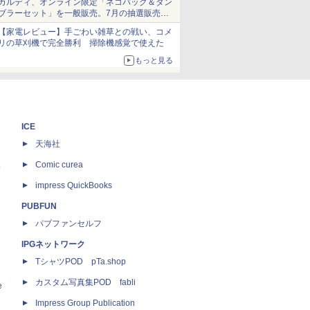
カルディ、オンライン限定「ネコバッグ＆タン
ブラーセット」を一般販売。7月の抽選販売の
当選無効分
【家電レビュー】手ごわい雑草との戦い、コメ
リの草刈機で完全勝利 掃除機感覚で使えた
もっと見る
ICE
天海社
ス
Comic curea
impress QuickBooks
PUBFUN
パブファンセルフ
IPGネットワーク
TシャツPOD pTa.shop
カスタム写真集POD fabli
e
Impress Group Publication