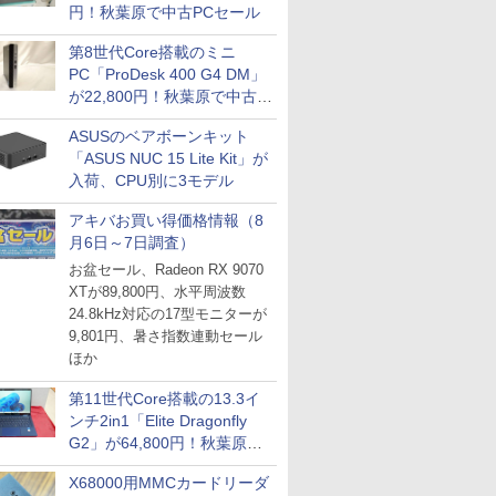
円！秋葉原で中古PCセール
第8世代Core搭載のミニ
PC「ProDesk 400 G4 DM」
が22,800円！秋葉原で中古
PCセール
ASUSのベアボーンキット
「ASUS NUC 15 Lite Kit」が
入荷、CPU別に3モデル
アキバお買い得価格情報（8
月6日～7日調査）
お盆セール、Radeon RX 9070
XTが89,800円、水平周波数
24.8kHz対応の17型モニターが
9,801円、暑さ指数連動セール
ほか
第11世代Core搭載の13.3イ
ンチ2in1「Elite Dragonfly
G2」が64,800円！秋葉原で
中古PCセール
X68000用MMCカードリーダ