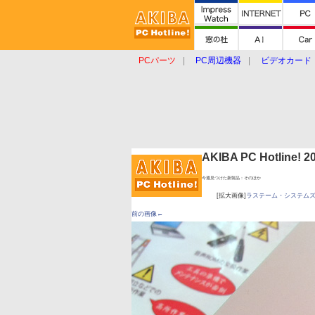
PCパーツ
PC周辺機器
ビデオカード
タブレット
おもしろグッズ
ショップ
AKIBA PC Hotline!
今週見つけた新製品：そのほか
[拡大画像]
ラステーム・システムズ R
前の画像←