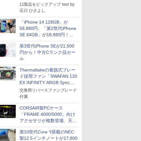
11製品をピックアップ text by
石川 ひさよし
「iPhone 14 128GB」が
58,880円、「第2世代iPhone
SE 64GB」が18,880円！中
古Bランク品セール
第3世代iPhone SEが21,500
円から！中古Cランク品セー
ル
Thermaltakeの着脱式ブレー
ド採用ファン「SWAFAN 120
EX INFINITY ARGB Sync」
に単品パッケージ
交換用リバースファンブレード
付属
CORSAIR製PCケース
「FRAME 4000/5000」向け
アクセサリが複数登場、天然
木製パネルや背面コネクタ対
第10世代Core Y搭載のNEC
応トレイなど
製12.5インチノートが17,800