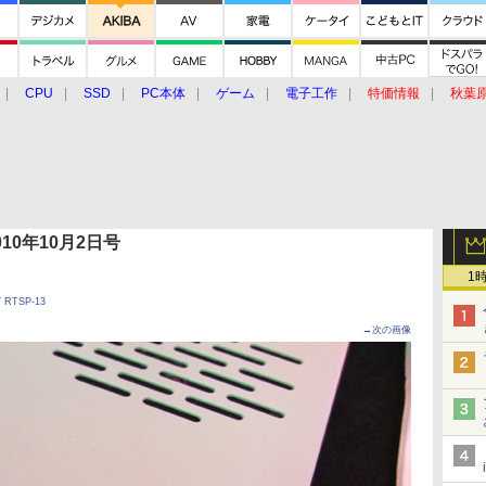
CPU
SSD
PC本体
ゲーム
電子工作
特価情報
秋葉
グルメ
イベント
価格動向
 2010年10月2日号
1
TSP-13
→次の画像