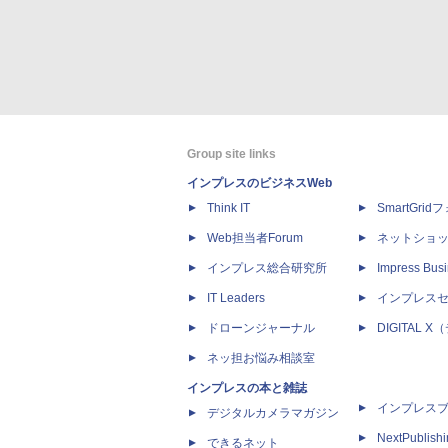
Group site links
インプレスのビジネスWeb
Think IT
SmartGri
Web担当者Forum
ネットショ
インプレス総合研究所
Impress Busi
IT Leaders
インプレス
ドローンジャーナル
DIGITAL
ネッ担お悩み相談室
インプレスの本と雑誌
インプレス
デジタルカメラマガジン
NextPublish
できるネット