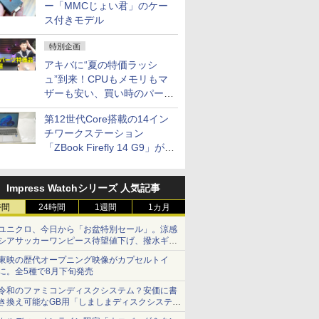
ー「MMCじょい君」のケー
ス付きモデル
特別企画
アキバに“夏の特価ラッシ
ュ”到来！CPUもメモリもマ
ザーも安い、買い時のパーツ
は？【8月7日(金)22時配信】
第12世代Core搭載の14イン
チワークステーション
「ZBook Firefly 14 G9」が
79,800円！秋葉原で中古PC
セール
Impress Watchシリーズ 人気記事
時間
24時間
1週間
1カ月
ユニクロ、今日から「お盆特別セール」。涼感
シアサッカーワンピース待望値下げ、撥水ギア
ショーツは1990円に
東映の歴代オープニング映像がカプセルトイ
に。全5種で8月下旬発売
令和のファミコンディスクシステム？安価に書
き換え可能なGB用「しましまディスクシステ
ム」