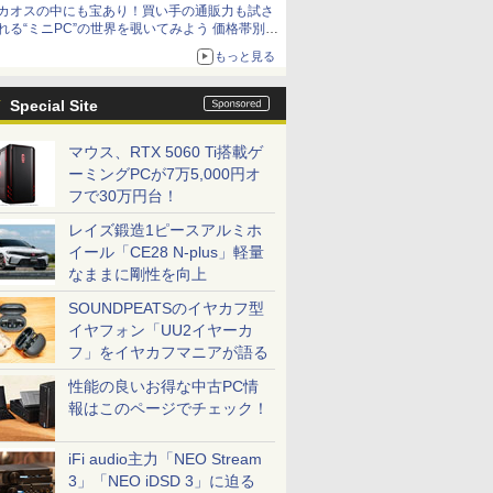
カオスの中にも宝あり！買い手の通販力も試さ
れる“ミニPC”の世界を覗いてみよう 価格帯別に
仕様や特徴を整理、11製品をピックアップ text
もっと見る
by 石川 ひさよし
Special Site
マウス、RTX 5060 Ti搭載ゲ
ーミングPCが7万5,000円オ
フで30万円台！
レイズ鍛造1ピースアルミホ
イール「CE28 N-plus」軽量
なままに剛性を向上
SOUNDPEATSのイヤカフ型
イヤフォン「UU2イヤーカ
フ」をイヤカフマニアが語る
性能の良いお得な中古PC情
報はこのページでチェック！
iFi audio主力「NEO Stream
3」「NEO iDSD 3」に迫る