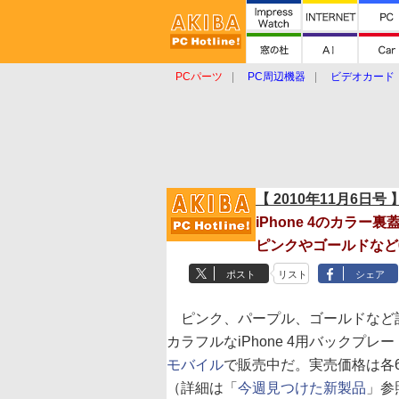
PCパーツ
PC周辺機器
ビデオカード
タブレット
おもしろグッズ
ショップ
【 2010年11月6日号 
iPhone 4のカラー
ピンクやゴールドなど
ポスト
リスト
シェア
ピンク、パープル、ゴールドなど
カラフルなiPhone 4用バックプレ
モバイル
で販売中だ。実売価格は各6,
（詳細は「
今週見つけた新製品
」参