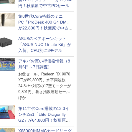
円！秋葉原で中古PCセール
第8世代Core搭載のミニ
PC「ProDesk 400 G4 DM」
が22,800円！秋葉原で中古
PCセール
ASUSのベアボーンキット
「ASUS NUC 15 Lite Kit」が
入荷、CPU別に3モデル
アキバお買い得価格情報（8
月6日～7日調査）
お盆セール、Radeon RX 9070
XTが89,800円、水平周波数
24.8kHz対応の17型モニターが
9,801円、暑さ指数連動セール
ほか
第11世代Core搭載の13.3イ
ンチ2in1「Elite Dragonfly
G2」が64,800円！秋葉原で
中古PCセール
X68000用MMCカードリーダ