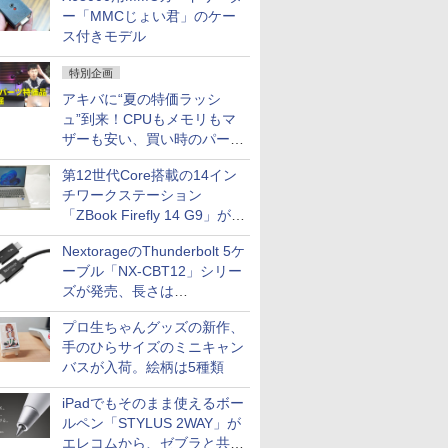
ー「MMCじょい君」のケー
ス付きモデル
特別企画
アキバに“夏の特価ラッシ
ュ”到来！CPUもメモリもマ
ザーも安い、買い時のパーツ
は？【8月7日(金)22時配信】
第12世代Core搭載の14イン
チワークステーション
「ZBook Firefly 14 G9」が
79,800円！秋葉原で中古PC
NextorageのThunderbolt 5ケ
セール
ーブル「NX-CBT12」シリー
ズが発売、長さは
30cm/50cm/1mの3種類
プロ生ちゃんグッズの新作、
手のひらサイズのミニキャン
バスが入荷。絵柄は5種類
iPadでもそのまま使えるボー
ルペン「STYLUS 2WAY」が
エレコムから、ゼブラと共同