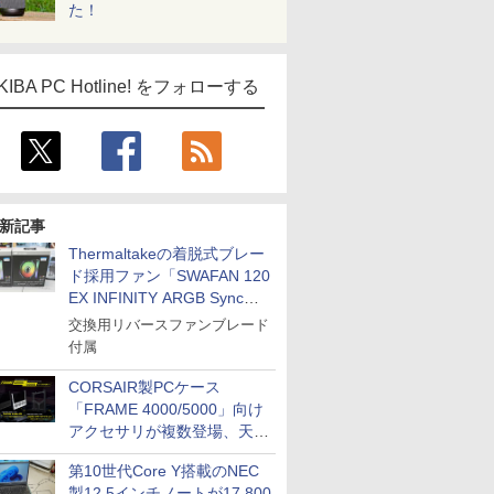
た！
KIBA PC Hotline! をフォローする
新記事
Thermaltakeの着脱式ブレー
ド採用ファン「SWAFAN 120
EX INFINITY ARGB Sync」
に単品パッケージ
交換用リバースファンブレード
付属
CORSAIR製PCケース
「FRAME 4000/5000」向け
アクセサリが複数登場、天然
木製パネルや背面コネクタ対
第10世代Core Y搭載のNEC
応トレイなど
製12.5インチノートが17,800