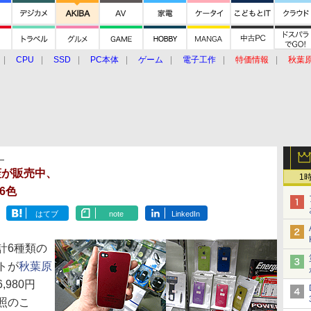
CPU
SSD
PC本体
ゲーム
電子工作
特価情報
秋葉
グルメ
イベント
価格動向
】
裏蓋が販売中、
1
6色
はてブ
note
LinkedIn
計6種類の
ートが
秋葉原
980円
照のこ