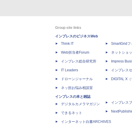
Group site links
インプレスのビジネスWeb
Think IT
SmartGri
Web担当者Forum
ネットショ
インプレス総合研究所
Impress Busi
IT Leaders
インプレス
ドローンジャーナル
DIGITAL
ネッ担お悩み相談室
インプレスの本と雑誌
インプレス
デジタルカメラマガジン
NextPublish
できるネット
インターネット白書ARCHIVES