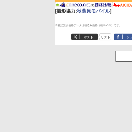
[撮影協力:
秋葉原モバイル
]
※特記無き価格データは税込み価格（税率=5％）です。
ポスト
リスト
シ