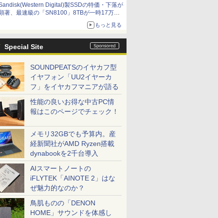
Sandisk(Western Digital)製SSDの特価・下落が
顕著、最速級の「SN8100」8TBが一時17万円
割れ [8月前半のSSD価格]
もっと見る
Special Site
SOUNDPEATSのイヤカフ型
イヤフォン「UU2イヤーカ
フ」をイヤカフマニアが語る
性能の良いお得な中古PC情
報はこのページでチェック！
メモリ32GBでも予算内。産
経新聞社がAMD Ryzen搭載
dynabookを2千台導入
AIスマートノートの
iFLYTEK「AINOTE 2」はな
ぜ魅力的なのか？
鳥肌ものの「DENON
HOME」サウンドを体感し