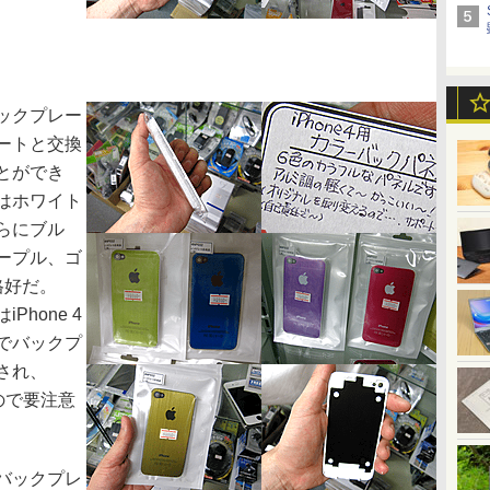
バックプレー
ートと交換
とができ
はホワイト
らにブル
ープル、ゴ
格好だ。
hone 4
でバックプ
され、
ので要注意
バックプレ