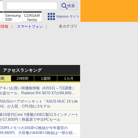
Impress サイト
全カテゴリ
原情報
スマートフォン
アクセスランキング
時間
24時間
1週間
1カ月
アキバお買い得価格情報（8月6日～7日調査）
お盆セール、Radeon RX 9070 XTが89,800
円、水平周波数24.8kHz対応の17型モニターが
ASUSのベアボーンキット「ASUS NUC 15 Lite
9,801円、暑さ指数連動セール ほか
Kit」が入荷、CPU別に3モデル
第10世代Core Y搭載のNEC製12.5インチノート
が17,800円！秋葉原で中古PCセール
DDR5メモリの16GB×2枚組が今年最安の
39,980円、大容量の64GB×2枚組は一部が続騰
[8月前半のメモリ価格]