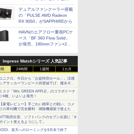
開発
デュアルファンクーラー搭載
の「PULSE AMD Radeon
RX 9050」がSAPPHIREから
HAVNのエアフロー重視PCケ
ース「BF 360 Flow Solid」
が発売、180mmファン×2搭
載
Impress Watchシリーズ 人気記事
時間
24時間
1週間
1カ月
ユニクロ、今日から「お盆特別セール」。涼感
シアサッカーワンピース待望値下げ、撥水ギア
ショーツは1990円に
ミスド「Mrs. GREEN APPLE」のコラボドーナ
ツ4種、いよいよ発売！
【家電レビュー】手ごわい雑草との戦い、コメ
リの草刈機で完全勝利 掃除機感覚で使えた
NTT島田社長、ソフトバンクのセブン出資に「d
ポイント使えるようにして」
KDDI、楽天へのローミングを9月末で終了