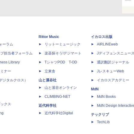
Rittor Music
イカロス出版
dフォーラム
リットーミュージック
AIRLINEweb
ップ担当者フォーラム
楽器探そう!デジマート
Jディフェンスニュー
ness Library
TシャツPOD T-OD
通訳翻訳ジャーナル
セミナー
立東舎
JレスキューWeb
 X（デジタルクロス）
山と溪谷社
イカロスアカデミー
山と溪谷オンライン
MdN
CLIMBING-NET
MdN Books
ブックス
近代科学社
MdN Design Interactiv
ing
近代科学社Digital
テックリブ
TechLib