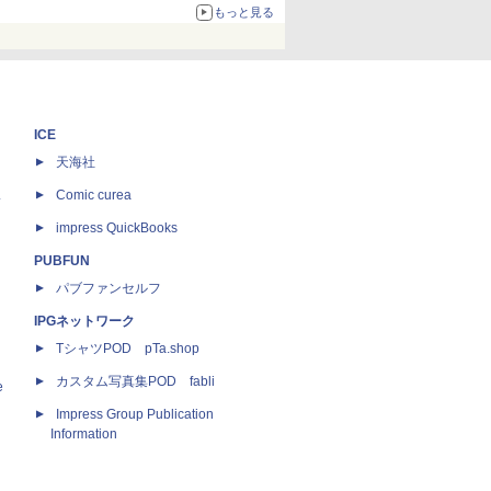
もっと見る
ICE
天海社
ス
Comic curea
impress QuickBooks
PUBFUN
パブファンセルフ
IPGネットワーク
TシャツPOD pTa.shop
カスタム写真集POD fabli
e
Impress Group Publication
Information