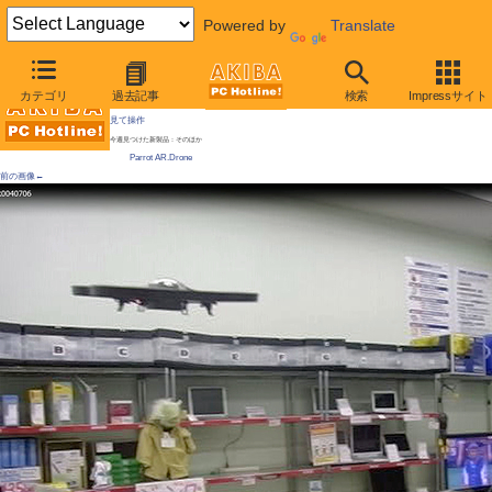
Powered by
Translate
AKIBA PC Hotline! 2010年11月6日号
カテゴリ
過去記事
検索
Impressサイト
[拡大画像]
iPhoneで操縦する無線ヘリ「AR.Drone」が直輸入で販売、空撮映像をリアルタイムで
見て操作
今週見つけた新製品：そのほか
Parrot AR.Drone
前の画像←