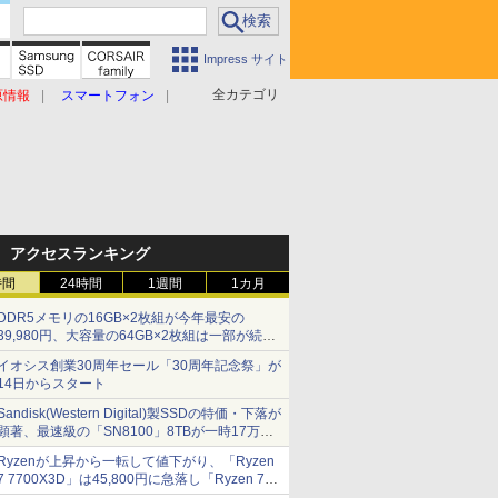
Impress サイト
全カテゴリ
原情報
スマートフォン
アクセスランキング
時間
24時間
1週間
1カ月
DDR5メモリの16GB×2枚組が今年最安の
39,980円、大容量の64GB×2枚組は一部が続騰
[8月前半のメモリ価格]
イオシス創業30周年セール「30周年記念祭」が
14日からスタート
Sandisk(Western Digital)製SSDの特価・下落が
顕著、最速級の「SN8100」8TBが一時17万円
割れ [8月前半のSSD価格]
Ryzenが上昇から一転して値下がり、「Ryzen
7 7700X3D」は45,800円に急落し「Ryzen 7
7800X3D」との価格逆転解消 [8月前半のCPU