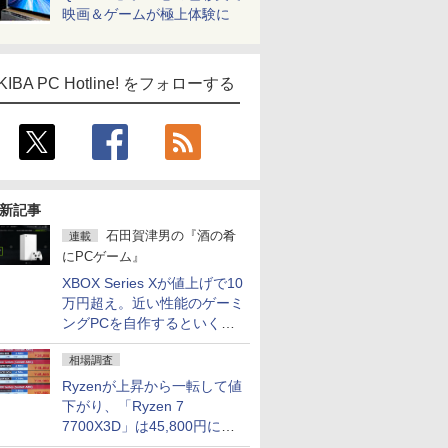
映画＆ゲームが極上体験に
KIBA PC Hotline! をフォローする
新記事
石田賀津男の『酒の肴
連載
にPCゲーム』
XBOX Series Xが値上げで10
万円超え。近い性能のゲーミ
ングPCを自作するといくら
になる？
相場調査
Ryzenが上昇から一転して値
下がり、「Ryzen 7
7700X3D」は45,800円に急
落し「Ryzen 7 7800X3D」