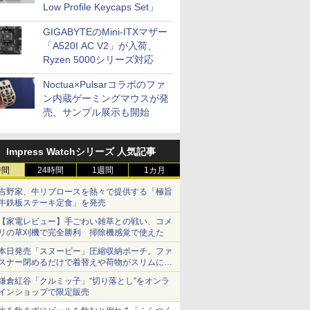
Low Profile Keycaps Set」
GIGABYTEのMini-ITXマザー
「A520I AC V2」が入荷、
Ryzen 5000シリーズ対応
Noctua×Pulsarコラボのファ
ン内蔵ゲーミングマウスが発
売、サンプル展示も開始
Impress Watchシリーズ 人気記事
時間
24時間
1週間
1カ月
吉野家、牛リブロースを熱々で提供する「極旨
牛鉄板ステーキ定食」を発売
【家電レビュー】手ごわい雑草との戦い、コメ
リの草刈機で完全勝利 掃除機感覚で使えた
本日発売「スヌーピー」圧縮収納ポーチ。ファ
スナー閉めるだけで着替えや荷物がスリムにま
とまる
鎌倉紅谷「クルミッ子」“切り落とし”をオンラ
インショップで限定販売