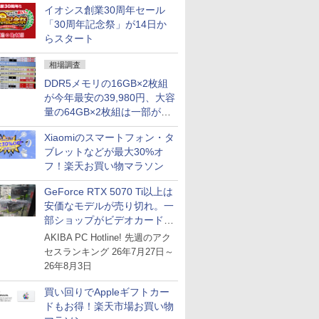
イオシス創業30周年セール
との価格逆転解消 [8月前半の
「30周年記念祭」が14日か
CPU価格]
らスタート
相場調査
DDR5メモリの16GB×2枚組
が今年最安の39,980円、大容
量の64GB×2枚組は一部が続
騰 [8月前半のメモリ価格]
Xiaomiのスマートフォン・タ
ブレットなどが最大30%オ
フ！楽天お買い物マラソン
GeForce RTX 5070 Ti以上は
安価なモデルが売り切れ。一
部ショップがビデオカードの
購入制限を実施したニュース
AKIBA PC Hotline! 先週のアク
が注目を集める
セスランキング 26年7月27日～
26年8月3日
買い回りでAppleギフトカー
ドもお得！楽天市場お買い物