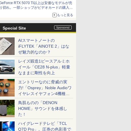
GeForce RTX 5070 Ti以上は安価なモデルが売
価格]
り切れ。一部ショップがビデオカードの購入制
限を実施したニュースが注目を集める AKIBA
もっと見る
PC Hotline! 先週のアクセスランキング 26年7月
27日～26年8月3日
Special Site
AIスマートノートの
iFLYTEK「AINOTE 2」はな
ぜ魅力的なのか？
レイズ鍛造1ピースアルミホ
イール「CE28 N-plus」軽量
なままに剛性を向上
エントリーなのに脅威の実
力!「Osprey」Noble Audioワ
イヤレスイヤフォン4機種を
一気に聴く
鳥肌ものの「DENON
HOME」サウンドを体感し
た！
ハイグレードテレビ「TCL
Q7D Pro」。圧巻の色彩美で