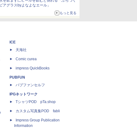
水を飲まずにビールを飲むと倒れる「ふらつく
ビアグラスbyよなよなエール」
もっと見る
ICE
天海社
ス
Comic curea
impress QuickBooks
PUBFUN
パブファンセルフ
IPGネットワーク
TシャツPOD pTa.shop
カスタム写真集POD fabli
e
Impress Group Publication
Information