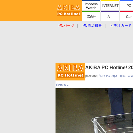
PCパーツ
PC周辺機器
ビデオカード
タブレット
おもしろグッズ
ショップ
AKIBA PC Hotline!
[拡大画像]
「DIY PC Expo」開催、
前の画像←