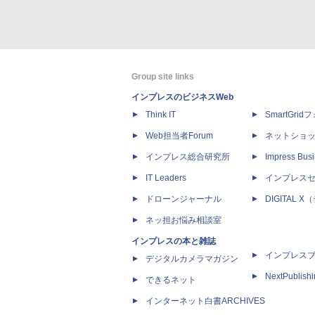
Group site links
インプレスのビジネスWeb
Think IT
SmartGri
Web担当者Forum
ネットショ
インプレス総合研究所
Impress Busi
IT Leaders
インプレス
ドローンジャーナル
DIGITAL
ネッ担お悩み相談室
インプレスの本と雑誌
インプレス
デジタルカメラマガジン
NextPublish
できるネット
インターネット白書ARCHIVES