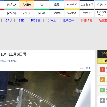
CPU
SSD
PC本体
ゲーム
電子工作
特価情報
秋葉
グルメ
イベント
価格動向
 2010年11月6日号
1
未発売製品が多数展示
→次の画像