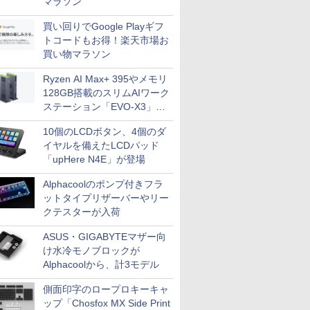
マラソン
買い回りでGoogle Playギフ
トコードもお得！楽天市場お
買い物マラソン
Ryzen AI Max+ 395やメモリ
128GB搭載のスリムAIワーク
ステーション「EVO-X3」が
GMKtecから
10個のLCDボタン、4個のダ
イヤルを備えたLCDパッド
「upHere N4E」が登場
Alphacoolのポンプ付きフラ
ットタイプリザーバーやリー
クテスターが入荷
ASUS・GIGABYTEマザー向
け水冷モノブロックが
Alphacoolから、計3モデル
側面印字のロープロキーキャ
ップ「Chosfox MX Side Print