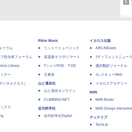
Rittor Music
イカロス出版
dフォーラム
リットーミュージック
AIRLINEweb
ップ担当者フォーラム
楽器探そう!デジマート
Jディフェンスニュー
ness Library
TシャツPOD T-OD
通訳翻訳ジャーナル
セミナー
立東舎
JレスキューWeb
 X（デジタルクロス）
山と溪谷社
イカロスアカデミー
山と溪谷オンライン
MdN
CLIMBING-NET
MdN Books
ブックス
近代科学社
MdN Design Interactiv
ing
近代科学社Digital
テックリブ
TechLib