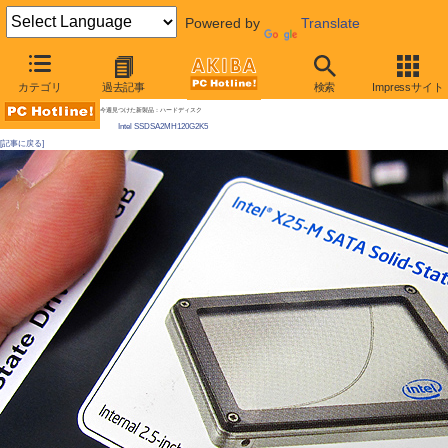
Powered by
Translate
AKIBA PC Hotline! 2010年11月13日号
カテゴリ
過去記事
検索
Impressサイト
[拡大画像]
手頃なIntel製SSD発売、120GBで2万円割れ、本物ソックリの「SSDメモ帳」も現る
今週見つけた新製品：ハードディスク
Intel SSDSA2MH120G2K5
[記事に戻る]