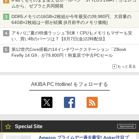
iPadでもそのまま使えるボールペン「STYLUS 2WAY」がエレコ
ムから、ゼブラと共同開発
DDR5メモリの16GB×2枚組が今年最安の39,980円、大容量の
64GB×2枚組は一部が続騰 [8月前半のメモリ価格]
アキバに“夏の特価ラッシュ”到来！CPUもメモリもマザーも安
い、買い時のパーツは？【8月7日(金)22時配信】
第12世代Core搭載の14インチワークステーション「ZBook
Firefly 14 G9」が79,800円！秋葉原で中古PCセール
もっと見る
AKIBA PC Hotline! をフォローする
Special Site
Amazon プライムデー過去最安! Anker注目プ