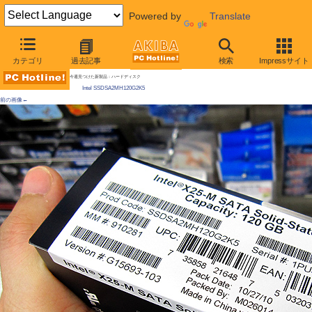
Powered by
Translate
AKIBA PC Hotline! 2010年11月13日号
カテゴリ
過去記事
検索
Impressサイト
[拡大画像]
手頃なIntel製SSD発売、120GBで2万円割れ、本物ソックリの「SSDメモ帳」も現る
今週見つけた新製品：ハードディスク
Intel SSDSA2MH120G2K5
前の画像←