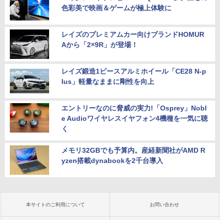
色彩美で映画＆ゲームが極上体験に
レイズのプレミアムカー向けブランドHOMUR
Aから「2×9R」が登場！
レイズ鍛造1ピースアルミホイール「CE28 N-p
lus」軽量なままに剛性を向上
エントリーなのに脅威の実力!「Osprey」Nobl
e Audioワイヤレスイヤフォン4機種を一気に聴
く
メモリ32GBでも予算内。産経新聞社がAMD R
yzen搭載dynabookを2千台導入
本サイトのご利用について
お問い合わせ