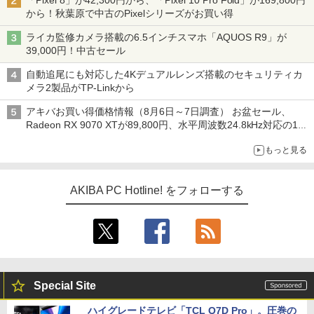
「Pixel 8」が42,300円から、「Pixel 10 Pro Fold」が169,800円
から！秋葉原で中古のPixelシリーズがお買い得
ライカ監修カメラ搭載の6.5インチスマホ「AQUOS R9」が
39,000円！中古セール
自動追尾にも対応した4Kデュアルレンズ搭載のセキュリティカ
メラ2製品がTP-Linkから
アキバお買い得価格情報（8月6日～7日調査） お盆セール、
Radeon RX 9070 XTが89,800円、水平周波数24.8kHz対応の17
型モニターが9,801円、暑さ指数連動セール ほか
もっと見る
AKIBA PC Hotline! をフォローする
Special Site
ハイグレードテレビ「TCL Q7D Pro」。圧巻の