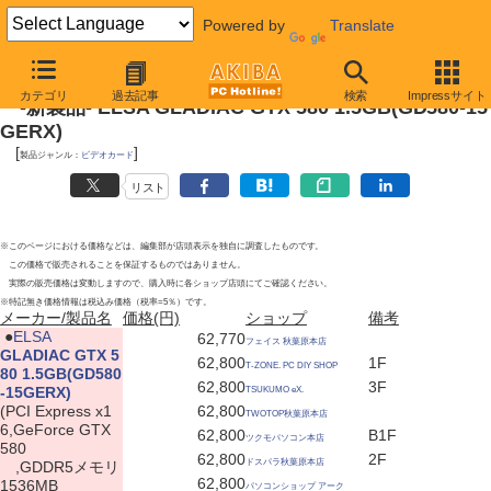
Powered by
Translate
2010年11月13日号
カテゴリ
過去記事
検索
Impressサイト
-新製品- ELSA GLADIAC GTX 580 1.5GB(GD580-15
GERX)
[
]
製品ジャンル：
ビデオカード
リスト
※このページにおける価格などは、編集部が店頭表示を独自に調査したものです。
この価格で販売されることを保証するものではありません。
実際の販売価格は変動しますので、購入時に各ショップ店頭にてご確認ください。
※特記無き価格情報は税込み価格（税率=5％）です。
メーカー/製品名
価格(円)
ショップ
備考
|
●
ELSA
62,770
フェイス 秋葉原本店
GLADIAC GTX 5
62,800
1F
T-ZONE. PC DIY SHOP
80 1.5GB(GD580
62,800
3F
-15GERX)
TSUKUMO eX.
(PCI Express x1
62,800
TWOTOP秋葉原本店
6,GeForce GTX
62,800
B1F
ツクモパソコン本店
580
62,800
2F
ドスパラ秋葉原本店
,GDDR5メモリ
62,800
1536MB
パソコンショップ アーク