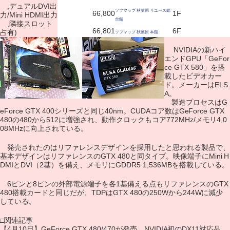
,デュアルDVI出
ソフマップ 秋葉原 リユース総
66,800
1F
力/Mini HDMI出力
合館
,隣接スロット
66,801
6F
占有)
ソフマップ 秋葉原 本館
NVIDIAの新ハイ
エンドGPU「GeFor
ce GTX 580」を搭
載したビデオカー
ド。メーカーはELS
A。
製造プロセスはG
eForce GTX 400シリーズと同じ40nm。CUDAコア数はGeForce GTX
480の480から512に増強され、動作クロックもコア772MHz/メモリ4,0
08MHzに向上されている。
発売されたのはリファレンスデザインを採用したと思われる製品で、
基本デザインはリファレンスのGTX 480と同タイプ。映像端子にMini H
DMIとDVI（2基）を備え、メモリにGDDR5 1,536MBを搭載している。
6ピンと8ピンの外部電源端子を各1基備える点もリファレンスのGTX
480搭載カードと同じだが、TDPはGTX 480の250Wから244Wに減少
している。
□関連記事
【4月10日】GeForce GTX 480/470が発売、NVIDIA初のDX11対応品