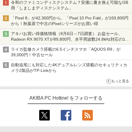
令和のファミコンディスクシステム？安価に書き換え可能なGB
用「しましまディスクシステム」
「Pixel 8」が42,300円から、「Pixel 10 Pro Fold」が169,800円
から！秋葉原で中古のPixelシリーズがお買い得
アキバお買い得価格情報（8月6日～7日調査） お盆セール、
Radeon RX 9070 XTが89,800円、水平周波数24.8kHz対応の17
型モニターが9,801円、暑さ指数連動セール ほか
ライカ監修カメラ搭載の6.5インチスマホ「AQUOS R9」が
39,000円！中古セール
自動追尾にも対応した4Kデュアルレンズ搭載のセキュリティカ
メラ2製品がTP-Linkから
もっと見る
AKIBA PC Hotline! をフォローする