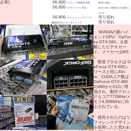
占有)
56,800
ソフマップ 秋葉原 本館
6F,売り切れ
56,800
ツクモパソコン本店
B1F,売り切れ。期間限定で表示価格から
7％引き
56,800
売り切れ
パソコンショップ アーク
売り切れ
価格表示なし
オリオスペック
NVIDIAの新ハイ
エンドGPU「GeFor
ce GTX 580」を搭
載したビデオカー
ド。メーカーはMS
I。
製造プロセスは G
eForce GTX 400シ
リーズと同じ40n
m。CUDAコア数は
GeForce GTX 480
の480から512に増
強され、動作クロッ
クもコア772MHz/メ
モリ4,008MHzに向
上されている。
発売されたのはリ
ファレンスデザイン
を採用したと思われ