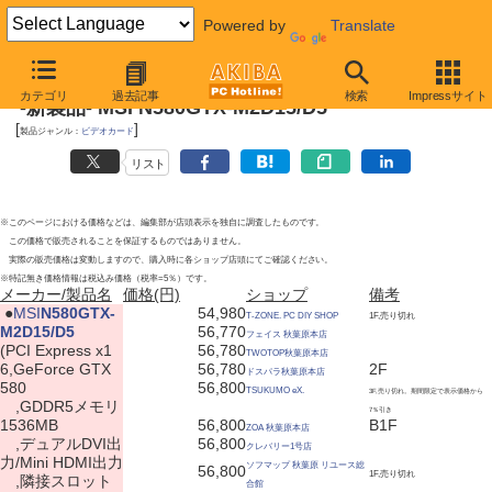
Powered by
Translate
2010年11月13日号
カテゴリ
過去記事
検索
Impressサイト
-新製品- MSI N580GTX-M2D15/D5
[
]
製品ジャンル：
ビデオカード
リスト
※このページにおける価格などは、編集部が店頭表示を独自に調査したものです。
この価格で販売されることを保証するものではありません。
実際の販売価格は変動しますので、購入時に各ショップ店頭にてご確認ください。
※特記無き価格情報は税込み価格（税率=5％）です。
メーカー/製品名
価格(円)
ショップ
備考
|
●
MSI
N580GTX-
54,980
T-ZONE. PC DIY SHOP
1F,売り切れ
M2D15/D5
56,770
フェイス 秋葉原本店
(PCI Express x1
56,780
TWOTOP秋葉原本店
6,GeForce GTX
56,780
2F
ドスパラ秋葉原本店
580
56,800
TSUKUMO eX.
3F,売り切れ。期間限定で表示価格から
,GDDR5メモリ
7％引き
1536MB
56,800
B1F
ZOA 秋葉原本店
,デュアルDVI出
56,800
クレバリー1号店
力/Mini HDMI出力
ソフマップ 秋葉原 リユース総
56,800
1F,売り切れ
,隣接スロット
合館