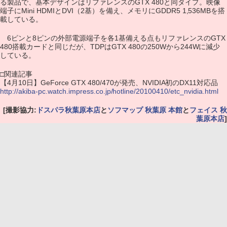
る製品で、基本デザインはリファレンスのGTX 480と同タイプ。映像
端子にMini HDMIとDVI（2基）を備え、メモリにGDDR5 1,536MBを搭
載している。
6ピンと8ピンの外部電源端子を各1基備える点もリファレンスのGTX
480搭載カードと同じだが、TDPはGTX 480の250Wから244Wに減少
している。
□関連記事
【4月10日】GeForce GTX 480/470が発売、NVIDIA初のDX11対応品
http://akiba-pc.watch.impress.co.jp/hotline/20100410/etc_nvidia.html
[撮影協力:
ドスパラ秋葉原本店
と
ソフマップ 秋葉原 本館
と
フェイス 秋
葉原本店
]