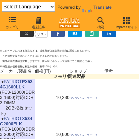
Powered by
Translate
メモリ/関連製品の新製品
2010年11月13日号
カテゴリ
過去記事
検索
Impressサイト
リスト
※このページにおける価格などは、編集部が店頭表示を独自に調査したものです。
この価格で販売されることを保証するものではありません。
実際の販売価格は変動しますので、購入時に各ショップ店頭にてご確認ください。
※特記無き価格情報は税込み価格（税率=5％）です。
メーカー/製品名
価格(円)
ショップ
備考
メモリ/関連製品
|
●
PATRIOT
PX53
4G1600LLK
(PC3-12800(DDR
3-1600)対応DDR
10,280
パソコンショップ アーク
3 DIMM
,2GB×2枚セッ
ト)
|
●
PATRIOT
X534
G2000ELK
(PC3-16000(DDR
3-2000)対応DDR
10,800
パソコンショップ アーク