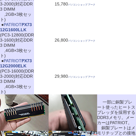
3-2000)対応DDR
15,780
パソコンショップ アーク
3 DIMM
,2GB×3枚セッ
ト)
|
●
PATRIOT
PX73
12G1600LLK
(PC3-12800(DDR
3-1600)対応DDR
26,800
パソコンショップ アーク
3 DIMM
,4GB×3枚セッ
ト)
|
●
PATRIOT
PX73
12G2000ELK
(PC3-16000(DDR
3-2000)対応DDR
29,980
パソコンショップ アーク
3 DIMM
,4GB×3枚セッ
ト)
一部に銅製プレ
ート使ったヒートス
プレッダを採用する
DDR3メモリ。メー
カーはPATRIOT。
銅製プレートはメ
モリチップとの接地