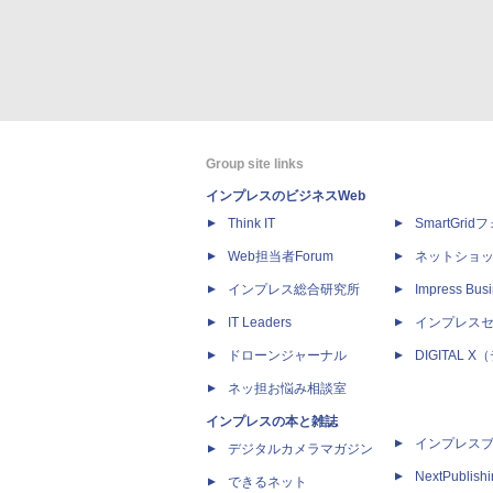
Group site links
インプレスのビジネスWeb
Think IT
SmartGri
Web担当者Forum
ネットショ
インプレス総合研究所
Impress Busi
IT Leaders
インプレス
ドローンジャーナル
DIGITAL
ネッ担お悩み相談室
インプレスの本と雑誌
インプレス
デジタルカメラマガジン
NextPublish
できるネット