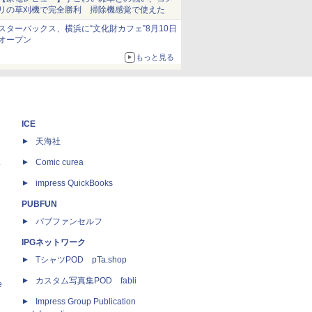
リの草刈機で完全勝利 掃除機感覚で使えた
スターバックス、横浜に“文化財カフェ”8月10日
オープン
もっと見る
ICE
天海社
ス
Comic curea
impress QuickBooks
PUBFUN
パブファンセルフ
IPGネットワーク
TシャツPOD pTa.shop
カスタム写真集POD fabli
e
Impress Group Publication