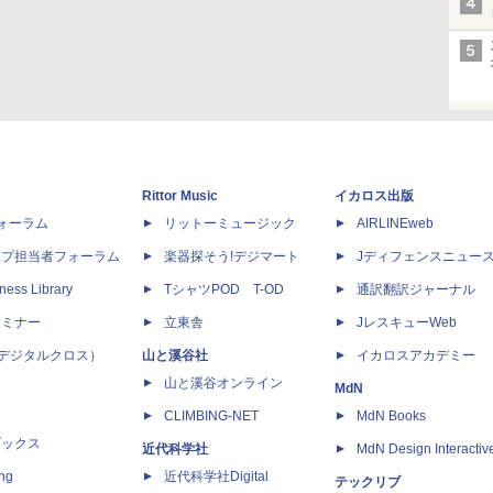
Rittor Music
イカロス出版
dフォーラム
リットーミュージック
AIRLINEweb
ップ担当者フォーラム
楽器探そう!デジマート
Jディフェンスニュー
ness Library
TシャツPOD T-OD
通訳翻訳ジャーナル
セミナー
立東舎
JレスキューWeb
 X（デジタルクロス）
山と溪谷社
イカロスアカデミー
山と溪谷オンライン
MdN
CLIMBING-NET
MdN Books
ブックス
近代科学社
MdN Design Interactiv
ing
近代科学社Digital
テックリブ