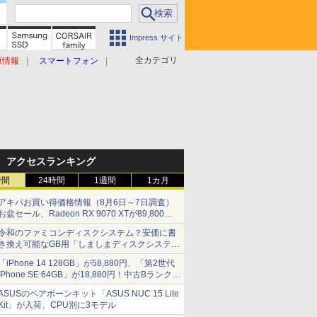
Impress サイト
全カテゴリ
原情報
スマートフォン
アクセスランキング
時間
24時間
1週間
1カ月
アキバお買い得価格情報（8月6日～7日調査）
お盆セール、Radeon RX 9070 XTが89,800
円、水平周波数24.8kHz対応の17型モニターが
令和のファミコンディスクシステム？安価に書
9,801円、暑さ指数連動セール ほか
き換え可能なGB用「しましまディスクシステ
ム」
「iPhone 14 128GB」が58,880円、「第2世代
iPhone SE 64GB」が18,880円！中古Bランク品
セール
ASUSのベアボーンキット「ASUS NUC 15 Lite
Kit」が入荷、CPU別に3モデル