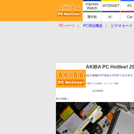
PCパーツ
PC周辺機器
ビデオカード
タブレット
おもしろグッズ
ショップ
AKIBA PC Hotline!
[拡大画像]
PSP画面をHDMIで拡大表
今週見つけた新製品：ディスプレイ関連
LKV8000
前の画像←