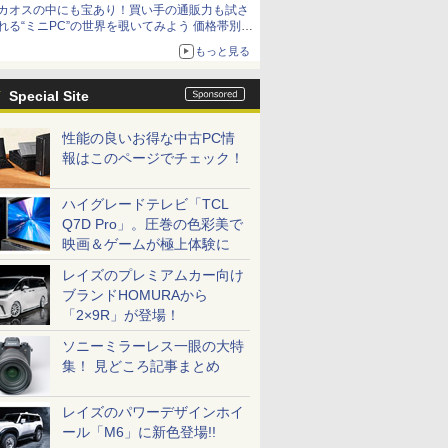
カオスの中にも宝あり！買い手の通販力も試さ
れる“ミニPC”の世界を覗いてみよう 価格帯別に
仕様や特徴を整理、11製品をピックアップ text
もっと見る
by 石川 ひさよし
Special Site
性能の良いお得な中古PC情
報はこのページでチェック！
ハイグレードテレビ「TCL
Q7D Pro」。圧巻の色彩美で
映画＆ゲームが極上体験に
レイズのプレミアムカー向け
ブランドHOMURAから
「2×9R」が登場！
ソニーミラーレス一眼の大特
集！ 見どころ記事まとめ
レイズのパワーデザインホイ
ール「M6」に新色登場!!