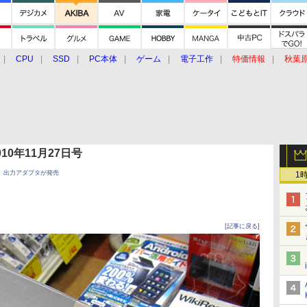
CPU
SSD
PC本体
ゲーム
電子工作
特価情報
秋葉
グルメ
イベント
価格動向
 2010年11月27日号
示、出力アダプタが発売
1
[記事に戻る]