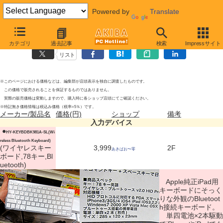
Powered by
Translate
入力デバイスの新製品
2010年12月11日号
カテゴリ
過去記事
検索
Impressサイト
リスト
※このページにおける価格などは、編集部が店頭表示を独自に調査したものです。
この価格で販売されることを保証するものではありません。
実際の販売価格は変動しますので、購入時に各ショップ店頭にてご確認ください。
※特記無き価格情報は税込み価格（税率=5％）です。
メーカー/製品名
価格(円)
ショップ
備考
入力デバイス
|
●
HY-KEYBDBK981A-SL(Wi
reless Bluetooth Keyboard)
(ワイヤレスキー
3,999
2F
あきばお〜零
ボード,78キー,Bl
uetooth)
Apple純正iPad用
キーボードにそっく
りな外観のBluetoot
h接続キーボード。
単四電池×2本駆動