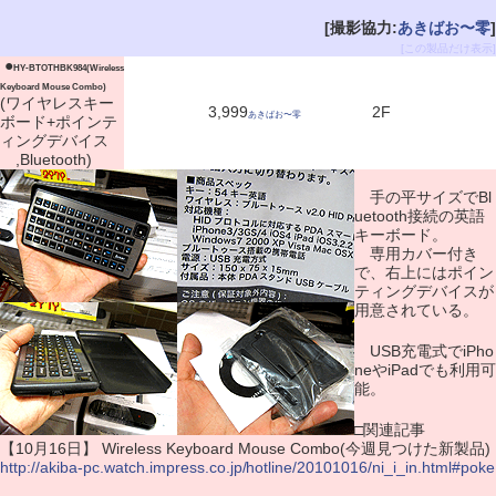
[撮影協力:
あきばお〜零
]
[この製品だけ表示]
|
●
HY-BTOTHBK984(Wireless
Keyboard Mouse Combo)
(ワイヤレスキー
3,999
2F
あきばお〜零
ボード+ポインテ
ィングデバイス
,Bluetooth)
手の平サイズでBl
uetooth接続の英語
キーボード。
専用カバー付き
で、右上にはポイン
ティングデバイスが
用意されている。
USB充電式でiPho
neやiPadでも利用可
能。
□関連記事
【10月16日】 Wireless Keyboard Mouse Combo(今週見つけた新製品)
http://akiba-pc.watch.impress.co.jp/hotline/20101016/ni_i_in.html#poke