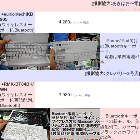
[撮影協力:
あきばお〜零
]
[この製品だけ表示]
|
●euniontech
iKB
905
4,280
クレバリー2号店
(ワイヤレスキー
ボード,Bluetooth)
iPhone/iPad向け
のBluetoothキーボ
ード。
電源は単四電池×1
本。
[撮影協力:
クレバリー2号店
]
[この製品だけ表示]
|
●
RMK-BT84BK/
WH
(ワイヤレスキー
3,980
テクノハウス東映
ボード,英語配列,
Bluetooth)
Bluetoothキーボ
ードの新モデル。英
語配列で、カラーは
ブラックとホワイト
の2色。