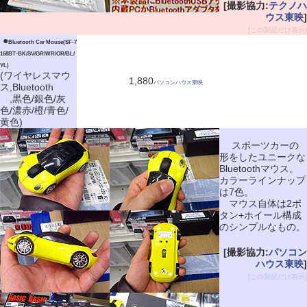
[撮影協力:
テクノハ
ウス東映
]
[この製品だけ表示]
|
●
Bluetooth Car Mouse(SF-7
168BT-BK/SV/GR/WR/OR/BL/
YL)
(ワイヤレスマウ
1,880
パソコンハウス東映
ス,Bluetooth
,黒色/銀色/灰
色/濃赤/橙/青色/
黄色)
スポーツカーの
形をしたユニークな
Bluetoothマウス。
カラーラインナップ
は7色。
マウス自体は2ボ
タン+ホイール構成
のシンプルなもの。
[撮影協力:
パソコン
ハウス東映
]
[この製品だけ表示]