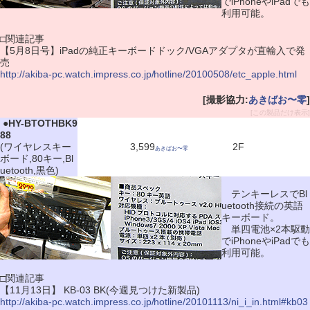
でiPhoneやiPadでも
利用可能。
□関連記事
【5月8日号】iPadの純正キーボードドック/VGAアダプタが直輸入で発
売
http://akiba-pc.watch.impress.co.jp/hotline/20100508/etc_apple.html
[撮影協力:
あきばお〜零
]
[この製品だけ表示]
|
●
HY-BTOTHBK9
88
(ワイヤレスキー
3,599
2F
あきばお〜零
ボード,80キー,Bl
uetooth,黒色)
テンキーレスでBl
uetooth接続の英語
キーボード。
単四電池×2本駆動
でiPhoneやiPadでも
利用可能。
□関連記事
【11月13日】 KB-03 BK(今週見つけた新製品)
http://akiba-pc.watch.impress.co.jp/hotline/20101113/ni_i_in.html#kb03