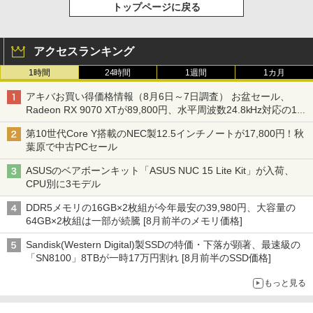
トップページに戻る
アクセスランキング
1時間
24時間
1週間
1カ月
アキバお買い得価格情報（8月6日～7日調査） お盆セール、
Radeon RX 9070 XTが89,800円、水平周波数24.8kHz対応の17
型モニターが9,801円、暑さ指数連動セール ほか
第10世代Core Y搭載のNEC製12.5インチノートが17,800円！秋
葉原で中古PCセール
ASUSのベアボーンキット「ASUS NUC 15 Lite Kit」が入荷、
CPU別に3モデル
DDR5メモリの16GB×2枚組が今年最安の39,980円、大容量の
64GB×2枚組は一部が続騰 [8月前半のメモリ価格]
Sandisk(Western Digital)製SSDの特価・下落が顕著、最速級の
「SN8100」8TBが一時17万円割れ [8月前半のSSD価格]
もっと見る