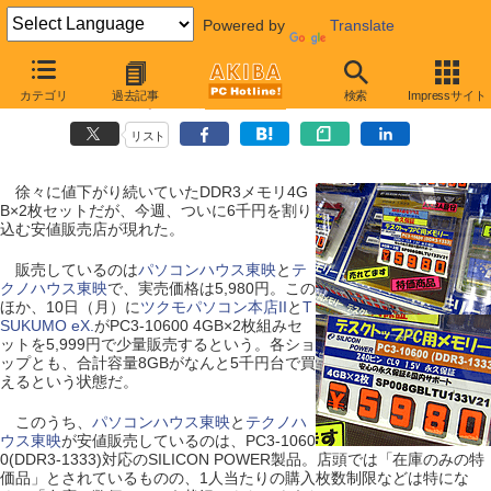
Powered by
Translate
【 2011年1月8日号 】
カテゴリ
過去記事
検索
Impressサイト
DDR3 8GBセットが6千円割れ
リスト
徐々に値下がり続いていたDDR3メモリ4G
B×2枚セットだが、今週、ついに6千円を割り
込む安値販売店が現れた。
販売しているのは
パソコンハウス東映
と
テ
クノハウス東映
で、実売価格は5,980円。この
ほか、10日（月）に
ツクモパソコン本店II
と
T
SUKUMO eX.
がPC3-10600 4GB×2枚組みセ
ットを5,999円で少量販売するという。各ショ
ップとも、合計容量8GBがなんと5千円台で買
えるという状態だ。
このうち、
パソコンハウス東映
と
テクノハ
ウス東映
が安値販売しているのは、PC3-1060
0(DDR3-1333)対応のSILICON POWER製品。店頭では「在庫のみの特
価品」とされているものの、1人当たりの購入枚数制限などは特にな