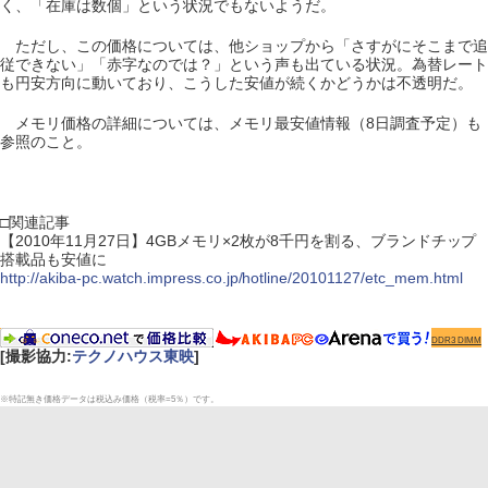
く、「在庫は数個」という状況でもないようだ。
ただし、この価格については、他ショップから「さすがにそこまで追
従できない」「赤字なのでは？」という声も出ている状況。為替レート
も円安方向に動いており、こうした安値が続くかどうかは不透明だ。
メモリ価格の詳細については、メモリ最安値情報（8日調査予定）も
参照のこと。
□関連記事
【2010年11月27日】4GBメモリ×2枚が8千円を割る、ブランドチップ
搭載品も安値に
http://akiba-pc.watch.impress.co.jp/hotline/20101127/etc_mem.html
DDR3 DIMM
[撮影協力:
テクノハウス東映
]
※特記無き価格データは税込み価格（税率=5％）です。