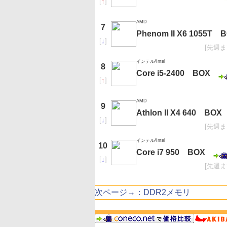
[
↑
]
AMD
7
Phenom II X6 1055T 
[
↓
]
[先週ま
インテル/Intel
8
Core i5-2400 BOX
[
↑
]
AMD
9
Athlon II X4 640 BOX
[
↓
]
[先週ま
インテル/Intel
10
Core i7 950 BOX
[
↓
]
[先週ま
次ページ→：DDR2メモリ