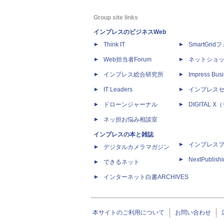
Group site links
インプレスのビジネスWeb
Think IT
SmartGri
Web担当者Forum
ネットショ
インプレス総合研究所
Impress Busi
IT Leaders
インプレス
ドローンジャーナル
DIGITAL
ネッ担お悩み相談室
インプレスの本と雑誌
インプレス
デジタルカメラマガジン
NextPublish
できるネット
インターネット白書ARCHIVES
本サイトのご利用について
お問い合わせ