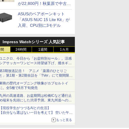
が22,800円！秋葉原で中古
PCセール
ASUSのベアボーンキット
「ASUS NUC 15 Lite Kit」が
入荷、CPU別に3モデル
Impress Watchシリーズ 人気記事
時間
24時間
1週間
1カ月
ユニクロ、今日から「お盆特別セール」。涼感
シアサッカーワンピース待望値下げ、撥水ギア
ショーツは1990円に
第3期放送記念！ アニメ「薬屋のひとりご
と」第1期・第2期全話を「TVer」にて期間限定
で順次無料配信開始
東映の歴代オープニング映像がカプセルトイ
に。全5種で8月下旬発売
九州の高速道路、お盆期間は松橋ICなど通行止
め端末を先頭にした渋滞予測。東九州道への迂
回は料金調整を実施
【現役学生がつづるAIとの生活】
【自分なら選ばない一日を考えて】 空いた午後
をチャッピーに捧げたら、思わぬ絶景に出会っ
もっと見る
た話