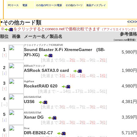
PCケース
電源
その他のPCケース/電源
その他のパーツ
液晶ディスプレイ
●
<<
>>
その他カード類
※
をクリックするとconeco.netで価格比較できます
（アフィリエイトリンク）
参考価格
順位
画像
メーカー名／製品名
（coneco.net最安値）
クリエイティブメディア/CREATIVE
1
Sound Blaster X-Fi XtremeGamer (SB-
5,980円
XFI-XG)
[
↑
]
[先週まで:5位→
2位
→
3位
→9位→
2位
]
ASRock/アスロック
2
ASRock SATA3.0 card
1,980円
[
↓
]
[先週まで:
1位
→
1位
→
1位
→
4位
→
1位
]
HighPoint
3
RocketRAID 620
4,980円
[
↑
]
[先週まで:−→14位→17位→10位→5位]
ASUS/ASUSTeK
4
U3S6
4,381円
[
→
]
[先週まで:
3位
→6位→7位→
3位
→
4位
]
ASUS/ASUSTeK
5
Xonar DG
3,359円
[
↓
]
[先週まで:
2位
→
3位
→
2位
→
2位
→
3位
]
Dirac
6
DIR-EB262-C7
5,713円
[
↑
]