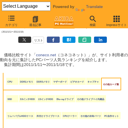
Powered by
Translate
【 2011年1月22日号 】
カテゴリ
過去記事
検索
Impressサイト
coneco.net人気ランキング（PCパーツ編）
（2011/1/11〜2011/1/18）
リスト
価格比較サイト「
coneco.net
（コネコネット）」が、サイト利用者の
動向を元に集計したPCパーツ人気ランキングを紹介します。
集計期間は2011/1/11〜2011/1/18です。
CPU
DDR2メモリ
DDR3メモリ
マザーボード
ビデオカード
キャプチャ
その他カード類
SSD
3.5インチHDD
2.5インチHDD
Blu-rayドライブ
その他ドライブベイ内蔵品
リムーバブルHDDケース
外付けドライブケース
CPUクーラー
その他の冷却パーツ
PC自作キット