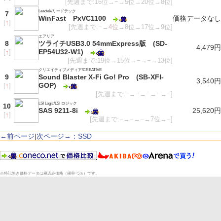
[先週まで:16位→−→5位→20位→8位]
Leadtek/リードテック
7
WinFast PxVC1100
価格データなし
[
↑
]
[先週まで:−→
4位
→8位→17位→9位]
エアリア
8
ツライチUSB3.0 54mmExpress版 (SD-
4,479円
EP54U32-W1)
[
↑
]
[先週まで:19位→15位→−→−→13位]
クリエイティブメディア/CREATIVE
9
Sound Blaster X-Fi Go! Pro (SB-XFI-
3,540円
GOP)
[
↑
]
[先週まで:−→−→−→−→−]
LSI Logic/LSI ロジック
10
SAS 9211-8i
25,620円
[
↑
]
[先週まで:−→−→−→7位→−]
←前ページ
|
次ページ→：SSD
※特記無き価格データは税込み価格（税率=5％）です。