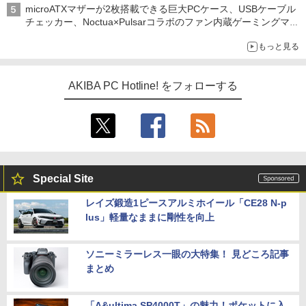
microATXマザーが2枚搭載できる巨大PCケース、USBケーブル
チェッカー、Noctua×Pulsarコラボのファン内蔵ゲーミングマウ
ス、キーボード配布に多数の人が殺到 ほか 秋葉原の気になるニ
もっと見る
ュース（8月3日～9日分）
AKIBA PC Hotline! をフォローする
Special Site
レイズ鍛造1ピースアルミホイール「CE28 N-p
lus」軽量なままに剛性を向上
ソニーミラーレス一眼の大特集！ 見どころ記事
まとめ
「A&ultima SP4000T」の魅力！ポケットに入