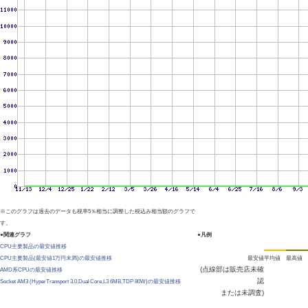
※このグラフは過去のデータも税率5％相当に調整した税込み相当額のグラフで
す。
●関連グラフ
●凡例
CPU主要製品の最安値推移
CPU主要製品(最安値1万円未満)の最安値推移
最安値
平均値
最高値
(点線部は販売店未確
AMD系CPUの最安値推移
認
Socket AM3 (HyperTransport 3.0,Dual Core,L3 6MB,TDP 80W)の最安値推移
または未調査)