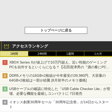
トップページに戻る
アクセスランキング
1時間
24時間
1週間
1カ月
XBOX Series Xが値上げで10万円超え。近い性能のゲーミング
PCを自作するといくらになる？【石田賀津男の『酒の肴にPCゲ
ーム』】
DDR5メモリの16GB×2枚組が今年最安の39,980円、大容量の
64GB×2枚組は一部が続騰 [8月前半のメモリ価格]
USBケーブルの確認に特化した「USB Cable Checker Lite」が登
場、必要な機能を凝縮しコンパクトに 7日発売
イオシス創業30周年セール「30周年記念祭」が14日からスター
ト