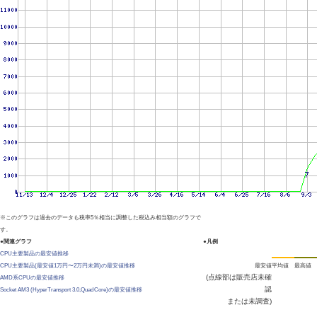
※このグラフは過去のデータも税率5％相当に調整した税込み相当額のグラフで
す。
●関連グラフ
●凡例
CPU主要製品の最安値推移
CPU主要製品(最安値1万円〜2万円未満)の最安値推移
最安値
平均値
最高値
(点線部は販売店未確
AMD系CPUの最安値推移
認
Socket AM3 (HyperTransport 3.0,Quad Core)の最安値推移
または未調査)