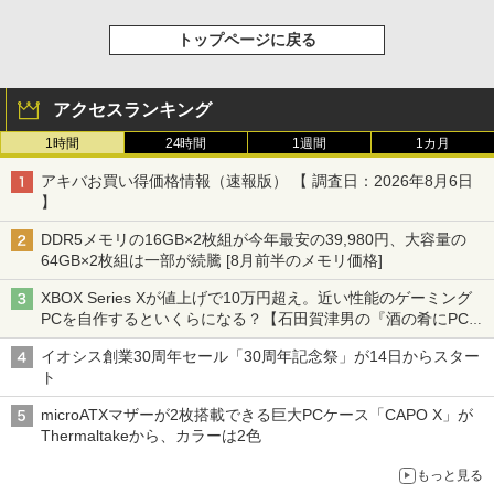
トップページに戻る
アクセスランキング
1時間
24時間
1週間
1カ月
アキバお買い得価格情報（速報版） 【 調査日：2026年8月6日
】
DDR5メモリの16GB×2枚組が今年最安の39,980円、大容量の
64GB×2枚組は一部が続騰 [8月前半のメモリ価格]
XBOX Series Xが値上げで10万円超え。近い性能のゲーミング
PCを自作するといくらになる？【石田賀津男の『酒の肴にPCゲ
ーム』】
イオシス創業30周年セール「30周年記念祭」が14日からスター
ト
microATXマザーが2枚搭載できる巨大PCケース「CAPO X」が
Thermaltakeから、カラーは2色
もっと見る