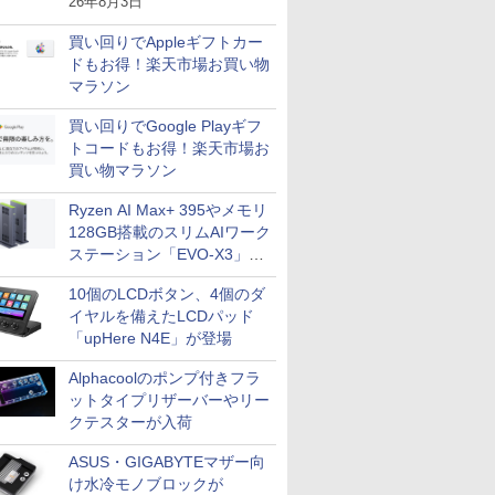
26年8月3日
買い回りでAppleギフトカー
ドもお得！楽天市場お買い物
マラソン
買い回りでGoogle Playギフ
トコードもお得！楽天市場お
買い物マラソン
Ryzen AI Max+ 395やメモリ
128GB搭載のスリムAIワーク
ステーション「EVO-X3」が
GMKtecから
10個のLCDボタン、4個のダ
イヤルを備えたLCDパッド
「upHere N4E」が登場
Alphacoolのポンプ付きフラ
ットタイプリザーバーやリー
クテスターが入荷
ASUS・GIGABYTEマザー向
け水冷モノブロックが