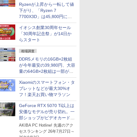
Ryzenが上昇から一転して値
下がり、「Ryzen 7
7700X3D」は45,800円に急
落し「Ryzen 7 7800X3D」
イオシス創業30周年セール
との価格逆転解消 [8月前半の
「30周年記念祭」が14日か
CPU価格]
らスタート
相場調査
DDR5メモリの16GB×2枚組
が今年最安の39,980円、大容
量の64GB×2枚組は一部が続
騰 [8月前半のメモリ価格]
Xiaomiのスマートフォン・タ
ブレットなどが最大30%オ
フ！楽天お買い物マラソン
GeForce RTX 5070 Ti以上は
安価なモデルが売り切れ。一
部ショップがビデオカードの
購入制限を実施したニュース
AKIBA PC Hotline! 先週のアク
が注目を集める
セスランキング 26年7月27日～