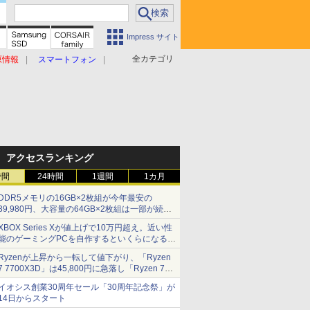
Impress サイト
全カテゴリ
原情報
スマートフォン
アクセスランキング
時間
24時間
1週間
1カ月
DDR5メモリの16GB×2枚組が今年最安の
39,980円、大容量の64GB×2枚組は一部が続騰
[8月前半のメモリ価格]
XBOX Series Xが値上げで10万円超え。近い性
能のゲーミングPCを自作するといくらになる？
【石田賀津男の『酒の肴にPCゲーム』】
Ryzenが上昇から一転して値下がり、「Ryzen
7 7700X3D」は45,800円に急落し「Ryzen 7
7800X3D」との価格逆転解消 [8月前半のCPU
イオシス創業30周年セール「30周年記念祭」が
価格]
14日からスタート