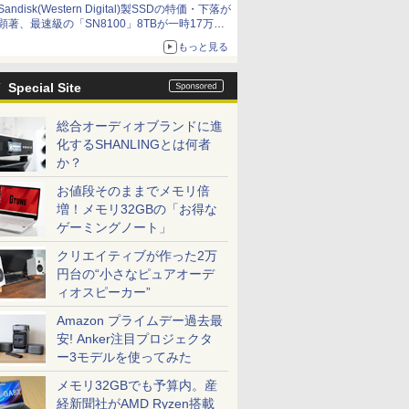
Sandisk(Western Digital)製SSDの特価・下落が
顕著、最速級の「SN8100」8TBが一時17万円
割れ [8月前半のSSD価格]
もっと見る
Special Site
総合オーディオブランドに進
化するSHANLINGとは何者
か？
お値段そのままでメモリ倍
増！メモリ32GBの「お得な
ゲーミングノート」
クリエイティブが作った2万
円台の“小さなピュアオーデ
ィオスピーカー”
Amazon プライムデー過去最
安! Anker注目プロジェクタ
ー3モデルを使ってみた
メモリ32GBでも予算内。産
経新聞社がAMD Ryzen搭載