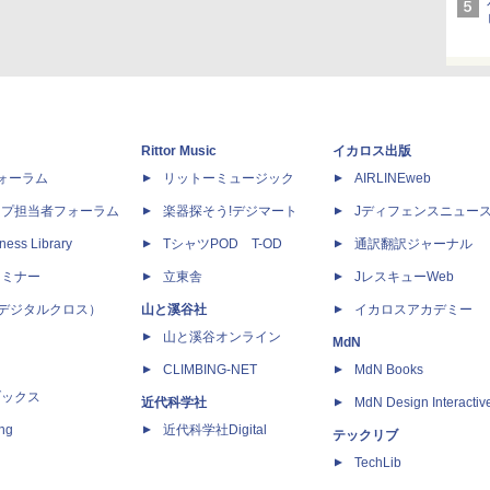
Rittor Music
イカロス出版
dフォーラム
リットーミュージック
AIRLINEweb
ップ担当者フォーラム
楽器探そう!デジマート
Jディフェンスニュー
ness Library
TシャツPOD T-OD
通訳翻訳ジャーナル
セミナー
立東舎
JレスキューWeb
 X（デジタルクロス）
山と溪谷社
イカロスアカデミー
山と溪谷オンライン
MdN
CLIMBING-NET
MdN Books
ブックス
近代科学社
MdN Design Interactiv
ing
近代科学社Digital
テックリブ
TechLib