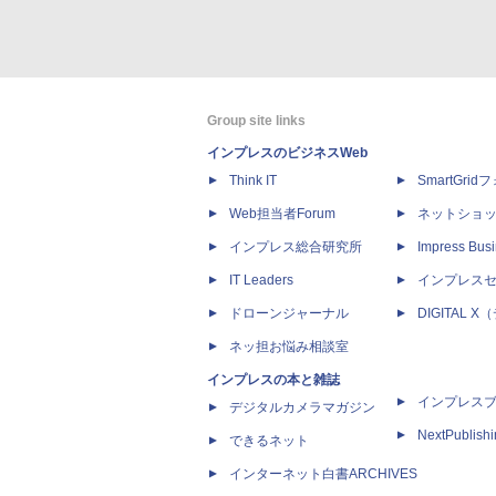
Group site links
インプレスのビジネスWeb
Think IT
SmartGri
Web担当者Forum
ネットショ
インプレス総合研究所
Impress Busi
IT Leaders
インプレス
ドローンジャーナル
DIGITAL
ネッ担お悩み相談室
インプレスの本と雑誌
インプレス
デジタルカメラマガジン
NextPublish
できるネット
インターネット白書ARCHIVES