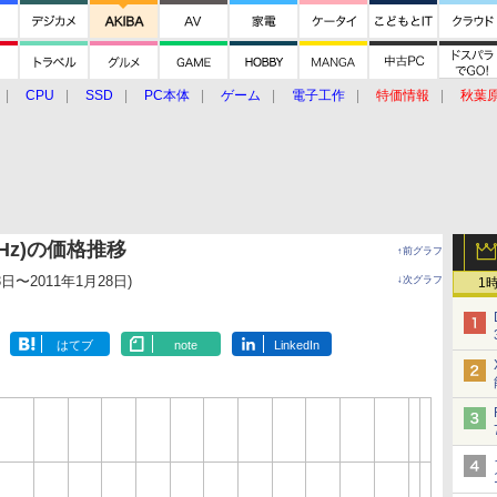
CPU
SSD
PC本体
ゲーム
電子工作
特価情報
秋葉
グルメ
イベント
価格動向
20GHz)の価格推移
↑前グラフ
3日〜2011年1月28日)
↓次グラフ
1
はてブ
note
LinkedIn