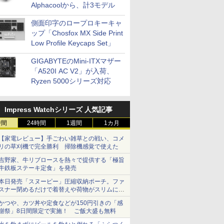
Alphacoolから、計3モデル
側面印字のロープロキーキャ
ップ「Chosfox MX Side Print
Low Profile Keycaps Set」
GIGABYTEのMini-ITXマザー
「A520I AC V2」が入荷、
Ryzen 5000シリーズ対応
Impress Watchシリーズ 人気記事
時間
24時間
1週間
1カ月
【家電レビュー】手ごわい雑草との戦い、コメ
リの草刈機で完全勝利 掃除機感覚で使えた
吉野家、牛リブロースを熱々で提供する「極旨
牛鉄板ステーキ定食」を発売
本日発売「スヌーピー」圧縮収納ポーチ。ファ
スナー閉めるだけで着替えや荷物がスリムにま
とまる
かつや、カツ丼や定食などが150円引きの「感
謝祭」8日間限定で実施！ ご飯大盛も無料