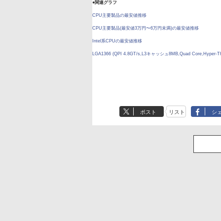
●関連グラフ
CPU主要製品の最安値推移
CPU主要製品(最安値3万円〜6万円未満)の最安値推移
Intel系CPUの最安値推移
LGA1366 (QPI 4.8GT/s,L3キャッシュ8MB,Quad Core,Hyper
ポスト
リスト
シ