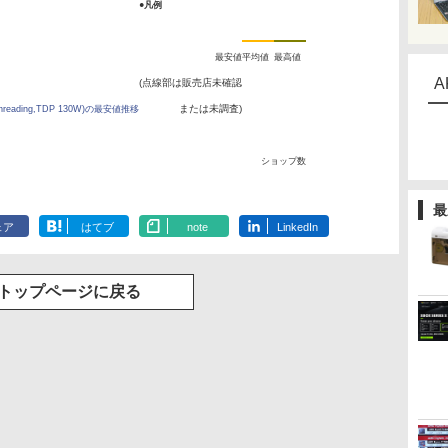
●凡例
最安値
平均値
最高値
A
(点線部は販売店未確認
または未調査)
-Threading,TDP 130W)の最安値推移
ショップ数
最
ェア
はてブ
note
LinkedIn
トップページに戻る