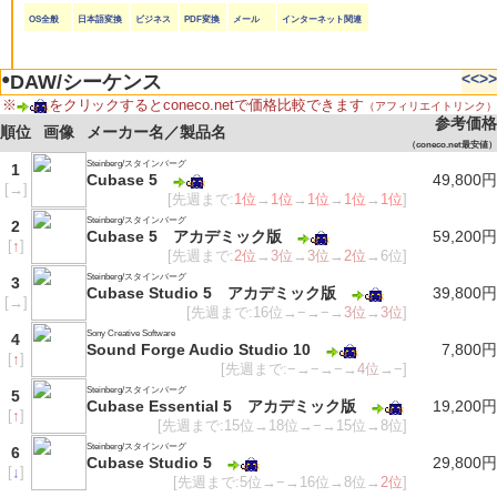
OS全般
日本語変換
ビジネス
PDF変換
メール
インターネット関連
●
<<
>>
DAW/シーケンス
※
をクリックするとconeco.netで価格比較できます
（アフィリエイトリンク）
参考価格
順位
画像
メーカー名／製品名
（coneco.net最安値）
Steinberg/スタインバーグ
1
Cubase 5
49,800円
[
→
]
[先週まで:
1位
→
1位
→
1位
→
1位
→
1位
]
Steinberg/スタインバーグ
2
Cubase 5 アカデミック版
59,200円
[
↑
]
[先週まで:
2位
→
3位
→
3位
→
2位
→6位]
Steinberg/スタインバーグ
3
Cubase Studio 5 アカデミック版
39,800円
[
→
]
[先週まで:16位→−→−→
3位
→
3位
]
Sony Creative Software
4
Sound Forge Audio Studio 10
7,800円
[
↑
]
[先週まで:−→−→−→
4位
→−]
Steinberg/スタインバーグ
5
Cubase Essential 5 アカデミック版
19,200円
[
↑
]
[先週まで:15位→18位→−→15位→8位]
Steinberg/スタインバーグ
6
Cubase Studio 5
29,800円
[
↓
]
[先週まで:5位→−→16位→8位→
2位
]