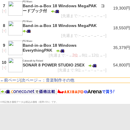
PG Music
7
Band-in-a-Box 18 Windows MegaPAK コ
19,300円
ードブック付
[
↑
]
[先週まで:−→−→−→−→−]
PG Music
8
Band-in-a-Box 18 Windows MegaPAK
18,550円
[
↑
]
[先週まで:−→−→−→−→−]
PG Music
9
Band-in-a-Box 18 Windows
35,379円
EverythingPAK
[
↑
]
[先週まで:−→
2位
→8位→12位→−]
Cakewalk by Roland
10
SONAR 8 POWER STUDIO 25EX
54,800円
[
↑
]
[先週まで:9位→−→−→−→−]
←前ページ
|
次ページ→：音楽制作その他
※特記無き価格データは税込み価格（税率=5％）です。