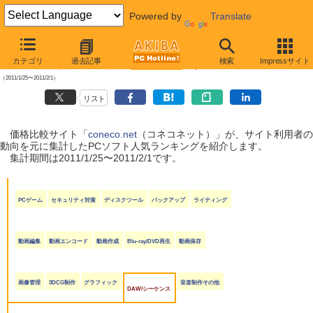
Powered by
Translate
【 2011年2月5日号 】
カテゴリ
過去記事
検索
Impressサイト
coneco.net人気ランキング（ソフト編）
（2011/1/25〜2011/2/1）
リスト
価格比較サイト「
coneco.net
（コネコネット）」が、サイト利用者の
動向を元に集計したPCソフト人気ランキングを紹介します。
集計期間は2011/1/25〜2011/2/1です。
PCゲーム
セキュリティ対策
ディスクツール
バックアップ
ライティング
動画編集
動画エンコード
動画作成
Blu-ray/DVD再生
動画保存
画像管理
3DCG制作
グラフィック
音楽制作その他
DAW/シーケンス