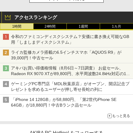
アクセスランキング
1時間
24時間
1週間
1カ月
令和のファミコンディスクシステム？安価に書き換え可能なGB
用「しましまディスクシステム」
ライカ監修カメラ搭載の6.5インチスマホ「AQUOS R9」が
39,000円！中古セール
アキバお買い得価格情報（8月6日～7日調査） お盆セール、
Radeon RX 9070 XTが89,800円、水平周波数24.8kHz対応の17
型モニターが9,801円、暑さ指数連動セール ほか
ゲーミングPC専門店「MDL秋葉原店」がオープン、開店記念プ
レゼントを求めるユーザーが押し寄せ長蛇の列に
「iPhone 14 128GB」が58,880円、「第2世代iPhone SE
64GB」が18,880円！中古Bランク品セール
もっと見る
AKIBA PC Hotline! をフォローする