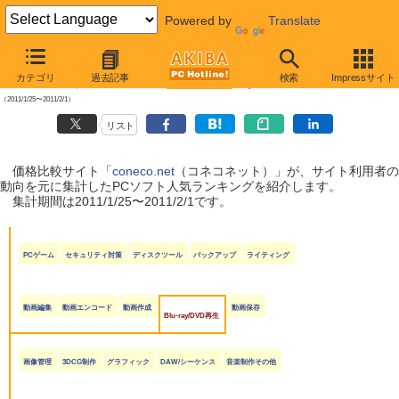
Powered by
Translate
【 2011年2月5日号 】
カテゴリ
過去記事
検索
Impressサイト
coneco.net人気ランキング（ソフト編）
（2011/1/25〜2011/2/1）
リスト
価格比較サイト「
coneco.net
（コネコネット）」が、サイト利用者の
動向を元に集計したPCソフト人気ランキングを紹介します。
集計期間は2011/1/25〜2011/2/1です。
PCゲーム
セキュリティ対策
ディスクツール
バックアップ
ライティング
動画編集
動画エンコード
動画作成
動画保存
Blu-ray/DVD再生
画像管理
3DCG制作
グラフィック
DAW/シーケンス
音楽制作その他