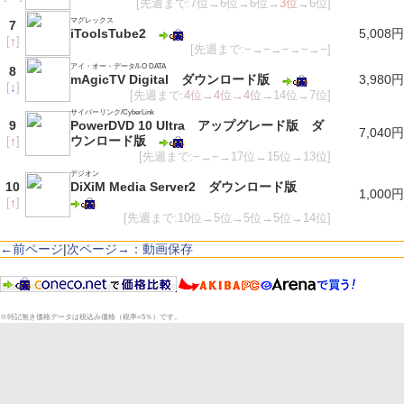
[先週まで:7位→6位→6位→
3位
→6位]
マグレックス
7
iToolsTube2
5,008円
[
↑
]
[先週まで:−→−→−→−→−]
アイ・オー・データ/I-O DATA
8
mAgicTV Digital ダウンロード版
3,980円
[
↓
]
[先週まで:
4位
→
4位
→
4位
→14位→7位]
サイバーリンク/CyberLink
9
PowerDVD 10 Ultra アップグレード版 ダ
7,040円
ウンロード版
[
↑
]
[先週まで:−→−→17位→15位→13位]
デジオン
10
DiXiM Media Server2 ダウンロード版
1,000円
[
↑
]
[先週まで:10位→5位→5位→5位→14位]
←前ページ
|
次ページ→：動画保存
※特記無き価格データは税込み価格（税率=5％）です。