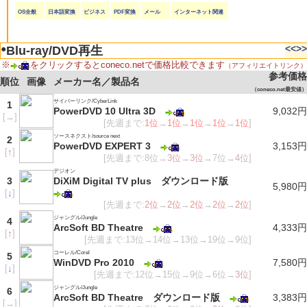
OS全般
日本語変換
ビジネス
PDF変換
メール
インターネット関連
●
<<
>>
Blu-ray/DVD再生
※
をクリックするとconeco.netで価格比較できます
（アフィリエイトリンク）
参考価格
順位
画像
メーカー名／製品名
（coneco.net最安値）
サイバーリンク/CyberLink
1
PowerDVD 10 Ultra 3D
9,032円
[
→
]
[先週まで:
1位
→
1位
→
1位
→
1位
→
1位
]
ソースネクスト/source next
2
PowerDVD EXPERT 3
3,153円
[
↑
]
[先週まで:8位→
3位
→
3位
→7位→
4位
]
デジオン
3
DiXiM Digital TV plus ダウンロード版
5,980円
[
↓
]
[先週まで:
2位
→
2位
→
2位
→
2位
→
2位
]
ジャングル/Jungle
4
ArcSoft BD Theatre
4,333円
[
↑
]
[先週まで:13位→14位→13位→19位→9位]
コーレル/Corel
5
WinDVD Pro 2010
7,580円
[
↓
]
[先週まで:12位→15位→9位→6位→
3位
]
ジャングル/Jungle
6
ArcSoft BD Theatre ダウンロード版
3,383円
[
→
]