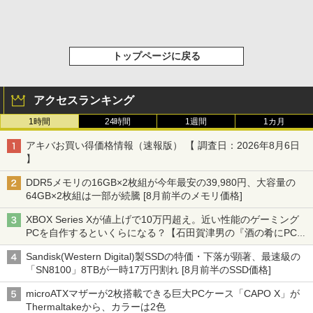
トップページに戻る
アクセスランキング
1時間
24時間
1週間
1カ月
アキバお買い得価格情報（速報版） 【 調査日：2026年8月6日
】
DDR5メモリの16GB×2枚組が今年最安の39,980円、大容量の
64GB×2枚組は一部が続騰 [8月前半のメモリ価格]
XBOX Series Xが値上げで10万円超え。近い性能のゲーミング
PCを自作するといくらになる？【石田賀津男の『酒の肴にPCゲ
ーム』】
Sandisk(Western Digital)製SSDの特価・下落が顕著、最速級の
「SN8100」8TBが一時17万円割れ [8月前半のSSD価格]
microATXマザーが2枚搭載できる巨大PCケース「CAPO X」が
Thermaltakeから、カラーは2色