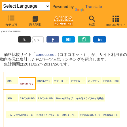
Powered by
Translate
【 2011年2月11日号 】
カテゴリ
過去記事
検索
Impressサイト
coneco.net人気ランキング（PCパーツ編）
（2011/2/2〜2011/2/8）
リスト
価格比較サイト「
coneco.net
（コネコネット）」が、サイト利用者の
動向を元に集計したPCパーツ人気ランキングを紹介します。
集計期間は2011/2/2〜2011/2/8です。
CPU
DDR3メモリ
マザーボード
ビデオカード
キャプチャ
その他カード類
DDR2メモリ
SSD
3.5インチHDD
2.5インチHDD
Blu-rayドライブ
その他ドライブベイ内蔵品
リムーバブルHDDケース
外付けドライブケース
CPUクーラー
その他の冷却パーツ
PC自作キット