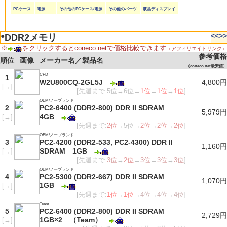
PCケース
電源
その他のPCケース/電源
その他のパーツ
液晶ディスプレイ
●
<<
>>
DDR2メモリ
※
をクリックするとconeco.netで価格比較できます
（アフィリエイトリンク）
参考価格
順位
画像
メーカー名／製品名
（coneco.net最安値）
CFD
1
W2U800CQ-2GL5J
4,800円
[
→
]
[先週まで:5位→6位→
1位
→
1位
→
1位
]
OEM/ノーブランド
2
PC2-6400 (DDR2-800) DDR II SDRAM
5,979円
4GB
[
→
]
[先週まで:
2位
→5位→
2位
→
2位
→
2位
]
OEM/ノーブランド
3
PC2-4200 (DDR2-533, PC2-4300) DDR II
1,160円
SDRAM 1GB
[
→
]
[先週まで:
3位
→
2位
→
3位
→
3位
→
3位
]
OEM/ノーブランド
4
PC2-5300 (DDR2-667) DDR II SDRAM
1,070円
1GB
[
→
]
[先週まで:
1位
→
1位
→
4位
→
4位
→
4位
]
Team
5
PC2-6400 (DDR2-800) DDR II SDRAM
2,729円
1GB×2 （Team）
[
→
]