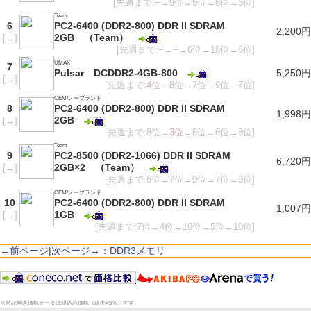
[先週まで:−→9位→5位→8位→5位]
Team
6
PC2-6400 (DDR2-800) DDR II SDRAM
2,200円
2GB （Team）
[
→
]
[先週まで:−→−→6位→18位→6位]
UMAX
7
Pulsar DCDDR2-4GB-800
5,250円
[
→
]
[先週まで:
4位
→8位→7位→9位→7位]
OEM/ノーブランド
8
PC2-6400 (DDR2-800) DDR II SDRAM
1,998円
2GB
[
→
]
[先週まで:8位→
3位
→8位→6位→8位]
Team
9
PC2-8500 (DDR2-1066) DDR II SDRAM
6,720円
2GB×2 （Team）
[
→
]
[先週まで:6位→7位→9位→7位→9位]
OEM/ノーブランド
10
PC2-6400 (DDR2-800) DDR II SDRAM
1,007円
1GB
[
→
]
[先週まで:7位→
4位
→10位→5位→10位]
←前ページ
|
次ページ→：DDR3メモリ
※特記無き価格データは税込み価格（税率=5％）です。