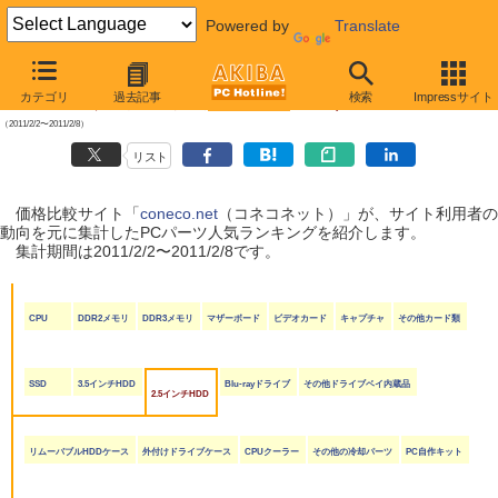
Powered by
Translate
【 2011年2月11日号 】
カテゴリ
過去記事
検索
Impressサイト
coneco.net人気ランキング（PCパーツ編）
（2011/2/2〜2011/2/8）
リスト
価格比較サイト「
coneco.net
（コネコネット）」が、サイト利用者の
動向を元に集計したPCパーツ人気ランキングを紹介します。
集計期間は2011/2/2〜2011/2/8です。
CPU
DDR2メモリ
DDR3メモリ
マザーボード
ビデオカード
キャプチャ
その他カード類
SSD
3.5インチHDD
Blu-rayドライブ
その他ドライブベイ内蔵品
2.5インチHDD
リムーバブルHDDケース
外付けドライブケース
CPUクーラー
その他の冷却パーツ
PC自作キット