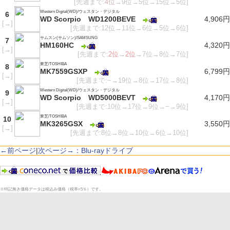
[先週まで:
4位
→9位→5位→15位→5位]
Western Digital(WD)/ウェスタン・デジタル
6
WD Scorpio WD1200BEVE
4,906円
[
→
]
[先週まで:12位→11位→6位→5位→6位]
サムスン(サムソン)/SAMSUNG
7
HM160HC
4,320円
[
→
]
[先週まで:
2位
→
2位
→7位→8位→7位]
東芝/TOSHIBA
8
MK7559GSXP
6,799円
[
→
]
[先週まで:−→19位→8位→17位→8位]
Western Digital(WD)/ウェスタン・デジタル
9
WD Scorpio WD5000BEVT
4,170円
[
→
]
[先週まで:10位→17位→9位→−→9位]
東芝/TOSHIBA
10
MK3265GSX
3,550円
[
→
]
[先週まで:8位→8位→10位→6位→10位]
←前ページ
|
次ページ→：Blu-rayドライブ
※特記無き価格データは税込み価格（税率=5％）です。