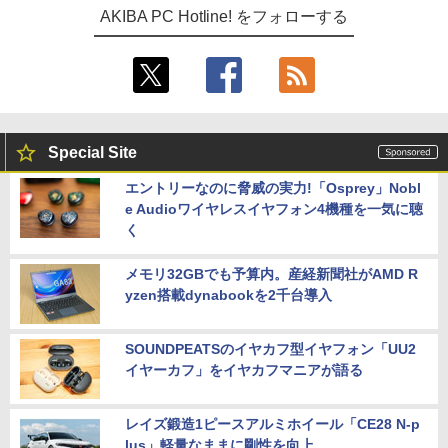
AKIBA PC Hotline! をフォローする
Special Site
エントリーなのに脅威の実力!「Osprey」Nobl
e Audioワイヤレスイヤフォン4機種を一気に聴
く
メモリ32GBでも予算内。産経新聞社がAMD R
yzen搭載dynabookを2千台導入
SOUNDPEATSのイヤカフ型イヤフォン「UU2
イヤーカフ」をイヤカフマニアが語る
レイズ鍛造1ピースアルミホイール「CE28 N-p
lus」軽量なままに剛性を向上