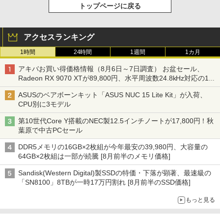
トップページに戻る
アクセスランキング
1時間
24時間
1週間
1カ月
アキバお買い得価格情報（8月6日～7日調査） お盆セール、
Radeon RX 9070 XTが89,800円、水平周波数24.8kHz対応の17
型モニターが9,801円、暑さ指数連動セール ほか
ASUSのベアボーンキット「ASUS NUC 15 Lite Kit」が入荷、
CPU別に3モデル
第10世代Core Y搭載のNEC製12.5インチノートが17,800円！秋
葉原で中古PCセール
DDR5メモリの16GB×2枚組が今年最安の39,980円、大容量の
64GB×2枚組は一部が続騰 [8月前半のメモリ価格]
Sandisk(Western Digital)製SSDの特価・下落が顕著、最速級の
「SN8100」8TBが一時17万円割れ [8月前半のSSD価格]
もっと見る