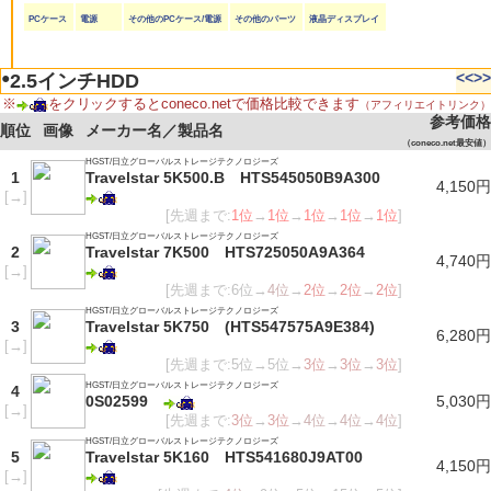
PCケース
電源
その他のPCケース/電源
その他のパーツ
液晶ディスプレイ
●
<<
>>
2.5インチHDD
※
をクリックするとconeco.netで価格比較できます
（アフィリエイトリンク）
参考価格
順位
画像
メーカー名／製品名
（coneco.net最安値）
HGST/日立グローバルストレージテクノロジーズ
1
Travelstar 5K500.B HTS545050B9A300
4,150円
[
→
]
[先週まで:
1位
→
1位
→
1位
→
1位
→
1位
]
HGST/日立グローバルストレージテクノロジーズ
2
Travelstar 7K500 HTS725050A9A364
4,740円
[
→
]
[先週まで:6位→
4位
→
2位
→
2位
→
2位
]
HGST/日立グローバルストレージテクノロジーズ
3
Travelstar 5K750 (HTS547575A9E384)
6,280円
[
→
]
[先週まで:5位→5位→
3位
→
3位
→
3位
]
HGST/日立グローバルストレージテクノロジーズ
4
0S02599
5,030円
[
→
]
[先週まで:
3位
→
3位
→
4位
→
4位
→
4位
]
HGST/日立グローバルストレージテクノロジーズ
5
Travelstar 5K160 HTS541680J9AT00
4,150円
[
→
]