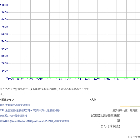
※このグラフは過去のデータも税率5％相当に調整した税込み相当額のグラフで
す。
●関連グラフ
●凡例
CPU主要製品の最安値推移
CPU主要製品(最安値1万円〜2万円未満)の最安値推移
最安値
平均値
最高値
(点線部は販売店未確
Intel系CPUの最安値推移
認
LGA1155 (Smart Cache 6MB,Quad Core,GPU内蔵)の最安値推移
または未調査)
ショップ数