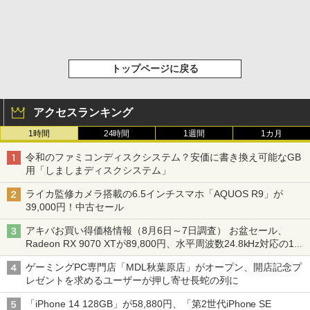
トップページに戻る
アクセスランキング
1時間
24時間
1週間
1カ月
令和のファミコンディスクシステム？安価に書き換え可能なGB
用「しましまディスクシステム」
ライカ監修カメラ搭載の6.5インチスマホ「AQUOS R9」が
39,000円！中古セール
アキバお買い得価格情報（8月6日～7日調査） お盆セール、
Radeon RX 9070 XTが89,800円、水平周波数24.8kHz対応の17
型モニターが9,801円、暑さ指数連動セール ほか
ゲーミングPC専門店「MDL秋葉原店」がオープン、開店記念プ
レゼントを求めるユーザーが押し寄せ長蛇の列に
「iPhone 14 128GB」が58,880円、「第2世代iPhone SE