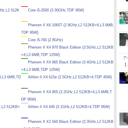
GHz,L2 512K
Core i5-2500 (3.30GHz,TDP 95W)
Phenom II X6 1065T (2.9GHz,L2 512KB×6,L3 6MB,
TDP 95W)
Core i5-760 (2.8GHz)
Phenom II X4 970 Black Edition (3.5GHz,L2 512KB
×4,L3 6MB,TDP 125W)
ア
Phenom II X4 965 Black Edition (3.4GHz,L2 512KB
【
×4,L3 6MB,TDP 125W)
4,L3 6MB,TD
Athlon II X4 615e (2.5GHz,L2 512KB×4,TDP 45W)
Phenom II X4 955 (3.2GHz,L2 512KB×4,L3 6MB,T
DP 95W)
z,L2 512KB×
Athlon II X4 645 (3.1GHz,L2 512KB×4,TDP 95W)
Phenom II X2 560 Black Edition (3.3GHz,L2 512KB