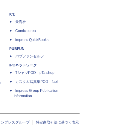
ICE
天海社
ス
Comic curea
impress QuickBooks
PUBFUN
パブファンセルフ
IPGネットワーク
TシャツPOD pTa.shop
カスタム写真集POD fabli
e
Impress Group Publication
Information
インプレスグループ
特定商取引法に基づく表示