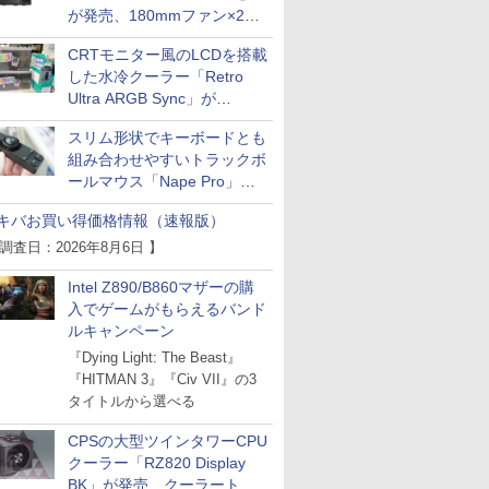
が発売、180mmファン×2搭
載
CRTモニター風のLCDを搭載
した水冷クーラー「Retro
Ultra ARGB Sync」が
Thermaltakeから
スリム形状でキーボードとも
組み合わせやすいトラックボ
ールマウス「Nape Pro」が
Keychronから
キバお買い得価格情報（速報版）
 調査日：2026年8月6日 】
Intel Z890/B860マザーの購
入でゲームがもらえるバンド
ルキャンペーン
『Dying Light: The Beast』
『HITMAN 3』『Civ VII』の3
タイトルから選べる
CPSの大型ツインタワーCPU
クーラー「RZ820 Display
BK」が発売、クーラートッ