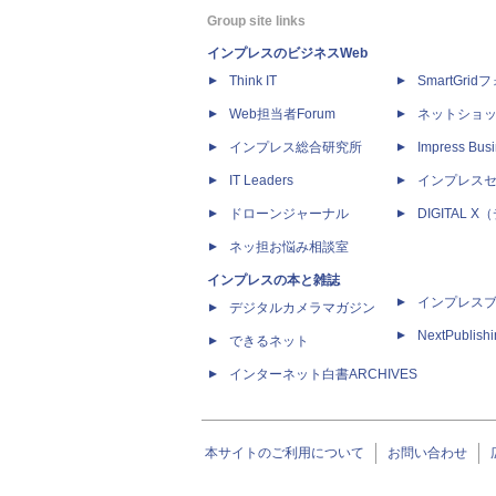
Group site links
インプレスのビジネスWeb
Think IT
SmartGri
Web担当者Forum
ネットショ
インプレス総合研究所
Impress Busi
IT Leaders
インプレス
ドローンジャーナル
DIGITAL
ネッ担お悩み相談室
インプレスの本と雑誌
インプレス
デジタルカメラマガジン
NextPublish
できるネット
インターネット白書ARCHIVES
本サイトのご利用について
お問い合わせ