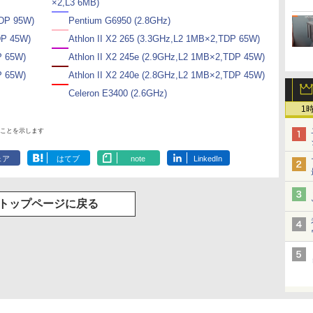
×2,L3 6MB)
TDP 95W)
Pentium G6950 (2.8GHz)
DP 45W)
Athlon II X2 265 (3.3GHz,L2 1MB×2,TDP 65W)
P 65W)
Athlon II X2 245e (2.9GHz,L2 1MB×2,TDP 45W)
P 65W)
Athlon II X2 240e (2.8GHz,L2 1MB×2,TDP 45W)
Celeron E3400 (2.6GHz)
1
ことを示します
ェア
はてブ
note
LinkedIn
トップページに戻る