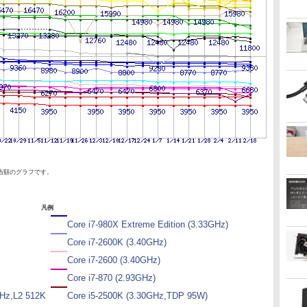
当額のグラフです。
凡例
Core i7-980X Extreme Edition (3.33GHz)
Core i7-2600K (3.40GHz)
Core i7-2600 (3.40GHz)
Core i7-870 (2.93GHz)
GHz,L2 512K
Core i5-2500K (3.30GHz,TDP 95W)