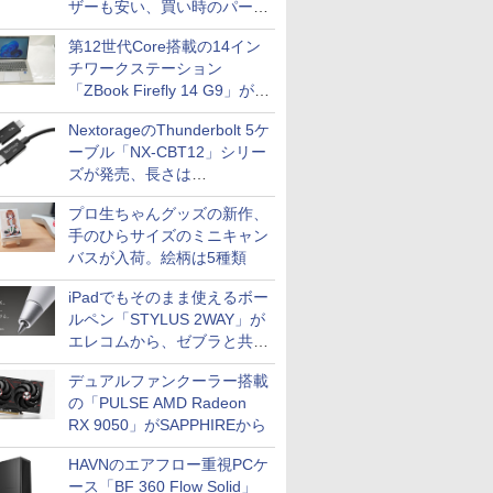
ザーも安い、買い時のパーツ
は？【8月7日(金)22時配信】
第12世代Core搭載の14イン
チワークステーション
「ZBook Firefly 14 G9」が
79,800円！秋葉原で中古PC
NextorageのThunderbolt 5ケ
セール
ーブル「NX-CBT12」シリー
ズが発売、長さは
30cm/50cm/1mの3種類
プロ生ちゃんグッズの新作、
手のひらサイズのミニキャン
バスが入荷。絵柄は5種類
iPadでもそのまま使えるボー
ルペン「STYLUS 2WAY」が
エレコムから、ゼブラと共同
開発
デュアルファンクーラー搭載
の「PULSE AMD Radeon
RX 9050」がSAPPHIREから
HAVNのエアフロー重視PCケ
ース「BF 360 Flow Solid」