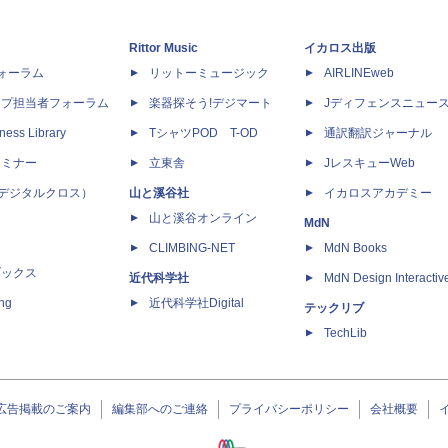
Rittor Music
イカロス出版
dフォーラム
リットーミュージック
AIRLINEweb
ップ担当者フォーラム
楽器探そう!デジマート
Jディフェンスニュー
ness Library
TシャツPOD T-OD
通訳翻訳ジャーナル
セミナー
立東舎
JレスキューWeb
 X（デジタルクロス）
山と溪谷社
イカロスアカデミー
山と溪谷オンライン
MdN
CLIMBING-NET
MdN Books
ブックス
近代科学社
MdN Design Interactiv
ing
近代科学社Digital
テックリブ
TechLib
広告掲載のご案内
編集部へのご連絡
プライバシーポリシー
会社概要