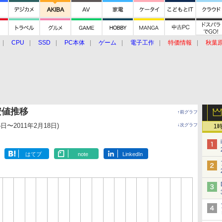
CPU
SSD
PC本体
ゲーム
電子工作
特価情報
秋葉
グルメ
イベント
価格動向
安値推移
↑前グラフ
6日〜2011年2月18日)
↓次グラフ
1
はてブ
note
LinkedIn