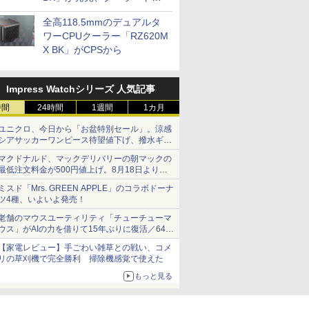
プに5インチ液晶搭載
全高118.5mmのデュアルタ
ワーCPUクーラー「RZ620M
X BK」がCPSから
Impress Watchシリーズ 人気記事
時間
24時間
1週間
1カ月
ユニクロ、今日から「お盆特別セール」。涼感
シアサッカーワンピース待望値下げ、撥水ギア
ショーツは1990円に
マクドナルド、マックデリバリーの朝マックの
最低注文料金が500円値上げ。8月18日より
1,500円から受付
ミスド「Mrs. GREEN APPLE」のコラボドーナ
ツ4種、いよいよ発売！
老舗のマウスユーティリティ「チューチューマ
ウス」がAIの力を借りて15年ぶりに復活／64bit
化、Windows 10/11、「Chrome」も走り回
【家電レビュー】手ごわい雑草との戦い、コメ
る。復活記念で2026年末まで500円
リの草刈機で完全勝利 掃除機感覚で使えた
もっと見る