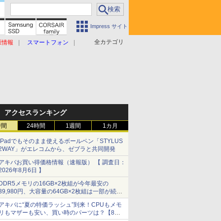
Impress サイト
全カテゴリ
原情報
スマートフォン
アクセスランキング
時間
24時間
1週間
1カ月
iPadでもそのまま使えるボールペン「STYLUS
2WAY」がエレコムから、ゼブラと共同開発
アキバお買い得価格情報（速報版） 【 調査日：
2026年8月6日 】
DDR5メモリの16GB×2枚組が今年最安の
39,980円、大容量の64GB×2枚組は一部が続騰
[8月前半のメモリ価格]
アキバに“夏の特価ラッシュ”到来！CPUもメモ
リもマザーも安い、買い時のパーツは？【8月7
日(金)22時配信】