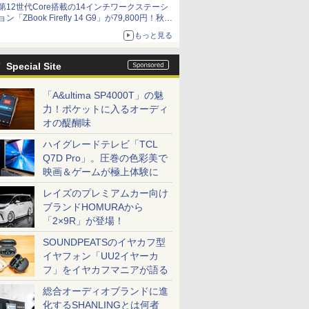
第12世代Core搭載の14インチワークステーシ
ョン「ZBook Firefly 14 G9」が79,800円！秋葉
原で中古PCセール
もっと見る
Special Site
「A&ultima SP4000T」の魅
力！ポケットに入るオーディ
オの醍醐味
ハイグレードテレビ「TCL
Q7D Pro」。圧巻の色彩美で
映画＆ゲームが極上体験に
レイズのプレミアムカー向け
ブランドHOMURAから
「2×9R」が登場！
SOUNDPEATSのイヤカフ型
イヤフォン「UU2イヤーカ
フ」をイヤカフマニアが語る
総合オーディオブランドに進
化するSHANLINGとは何者