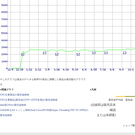
※このグラフは過去のデータも税率5％相当に調整した税込み相当額のグラフで
す。
●関連グラフ
●凡例
CPU主要製品の最安値推移
CPU主要製品(最安値1万円〜2万円未満)の最安値推移
最安値
平均値
最高値
(点線部は販売店未
Intel系CPUの最安値推移
確認
LGA1156 (L3キャッシュ4MB,Dual Core,GPU内蔵,Hyper-Threading,TDP 73〜87W)の
または未調査)
最安値推移
ショップ数