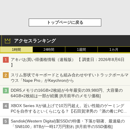
トップページに戻る
アクセスランキング
1時間
24時間
1週間
1カ月
アキバお買い得価格情報（速報版） 【 調査日：2026年8月6日
】
スリム形状でキーボードとも組み合わせやすいトラックボールマ
ウス「Nape Pro」がKeychronから
DDR5メモリの16GB×2枚組が今年最安の39,980円、大容量の
64GB×2枚組は一部が続騰 [8月前半のメモリ価格]
XBOX Series Xが値上げで10万円超え。近い性能のゲーミング
PCを自作するといくらになる？【石田賀津男の『酒の肴にPCゲ
ーム』】
Sandisk(Western Digital)製SSDの特価・下落が顕著、最速級の
「SN8100」8TBが一時17万円割れ [8月前半のSSD価格]