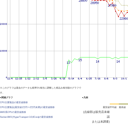
※このグラフは過去のデータも税率5％相当に調整した税込み相当額のグラフで
す。
●関連グラフ
●凡例
CPU主要製品の最安値推移
CPU主要製品(最安値1万円〜2万円未満)の最安値推移
最安値
平均値
最高値
(点線部は販売店未確
AMD系CPUの最安値推移
認
Socket AM3 (HyperTransport 3.0,6Core)の最安値推移
または未調査)