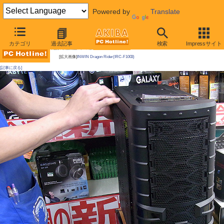
Powered by
Translate
AKIBA PC Hotline! 2011年2月19日号
カテゴリ
過去記事
検索
Impressサイト
今週見つけた新製品：ケース類/関連製品
[拡大画像]
INWIN Dragon Rider(IRC-F1003)
[記事に戻る]