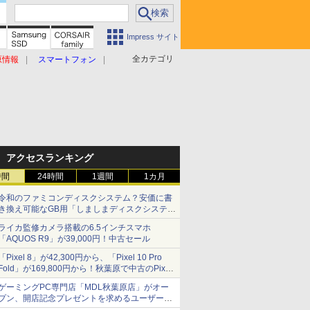
Impress サイト
全カテゴリ
原情報
スマートフォン
アクセスランキング
時間
24時間
1週間
1カ月
令和のファミコンディスクシステム？安価に書
き換え可能なGB用「しましまディスクシステ
ム」
ライカ監修カメラ搭載の6.5インチスマホ
「AQUOS R9」が39,000円！中古セール
「Pixel 8」が42,300円から、「Pixel 10 Pro
Fold」が169,800円から！秋葉原で中古のPixel
シリーズがお買い得
ゲーミングPC専門店「MDL秋葉原店」がオー
プン、開店記念プレゼントを求めるユーザーが
押し寄せ長蛇の列に