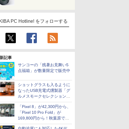
KIBA PC Hotline! をフォローする
新記事
サンコーの「残暑お見舞い5
点福箱」が数量限定で販売中
ショットグラスも入るように
なったUSB充電式燻製器「グ
ルメスモークセレクション
2」がサンコーから
「Pixel 8」が42,300円から、
「Pixel 10 Pro Fold」が
169,800円から！秋葉原で中
古のPixelシリーズがお買い得
自動追尾にも対応した4Kデ