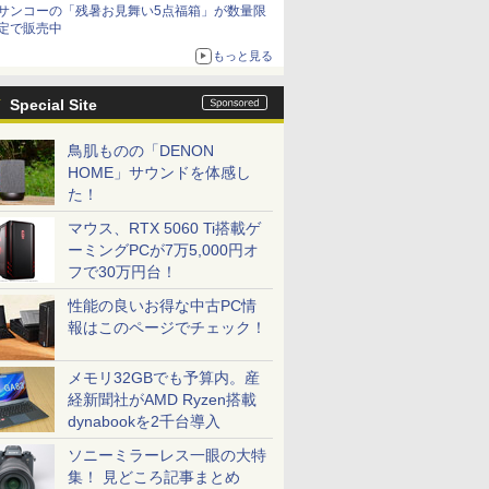
サンコーの「残暑お見舞い5点福箱」が数量限
定で販売中
もっと見る
Special Site
鳥肌ものの「DENON
HOME」サウンドを体感し
た！
マウス、RTX 5060 Ti搭載ゲ
ーミングPCが7万5,000円オ
フで30万円台！
性能の良いお得な中古PC情
報はこのページでチェック！
メモリ32GBでも予算内。産
経新聞社がAMD Ryzen搭載
dynabookを2千台導入
ソニーミラーレス一眼の大特
集！ 見どころ記事まとめ