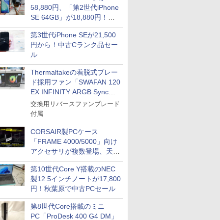
58,880円、「第2世代iPhone
SE 64GB」が18,880円！中
古Bランク品セール
第3世代iPhone SEが21,500
円から！中古Cランク品セー
ル
Thermaltakeの着脱式ブレー
ド採用ファン「SWAFAN 120
EX INFINITY ARGB Sync」
に単品パッケージ
交換用リバースファンブレード
付属
CORSAIR製PCケース
「FRAME 4000/5000」向け
アクセサリが複数登場、天然
木製パネルや背面コネクタ対
第10世代Core Y搭載のNEC
応トレイなど
製12.5インチノートが17,800
円！秋葉原で中古PCセール
第8世代Core搭載のミニ
PC「ProDesk 400 G4 DM」