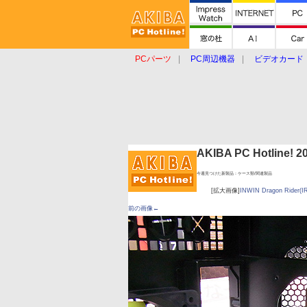
PCパーツ
PC周辺機器
ビデオカード
タブレット
おもしろグッズ
ショップ
AKIBA PC Hotline!
今週見つけた新製品：ケース類/関連製品
[拡大画像]
INWIN Dragon Rider(I
前の画像←