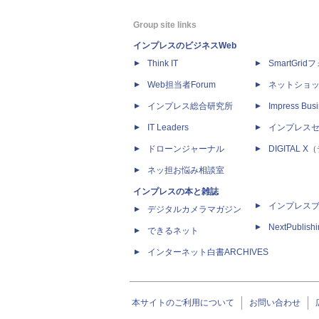
Group site links
インプレスのビジネスWeb
Think IT
SmartGri
Web担当者Forum
ネットショ
インプレス総合研究所
Impress Busi
IT Leaders
インプレス
ドローンジャーナル
DIGITAL
ネッ担お悩み相談室
インプレスの本と雑誌
インプレス
デジタルカメラマガジン
NextPublish
できるネット
インターネット白書ARCHIVES
本サイトのご利用について
お問い合わせ