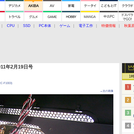
CPU
SSD
PC本体
ゲーム
電子工作
特価情報
秋葉
グルメ
イベント
価格動向
 2011年2月19日号
1
RC-F1003)
→次の画像