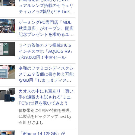
ュアルレンズ搭載のセキュリ
ティカメラ2製品がTP-Linkか
ら
ゲーミングPC専門店「MDL
秋葉原店」がオープン、開店
記念プレゼントを求めるユー
ザーが押し寄せ長蛇の列に
ライカ監修カメラ搭載の6.5
インチスマホ「AQUOS R9」
が39,000円！中古セール
令和のファミコンディスクシ
ステム？安価に書き換え可能
なGB用「しましまディスク
システム」
カオスの中にも宝あり！買い
手の通販力も試される“ミニ
PC”の世界を覗いてみよう
価格帯別に仕様や特徴を整理、
11製品をピックアップ text by
石川 ひさよし
「iPhone 14 128GB」が