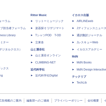
Rittor Music
イカロス出版
dフォーラム
リットーミュージック
AIRLINEweb
ップ担当者フォーラム
楽器探そう!デジマート
Jディフェンスニュー
ness Library
TシャツPOD T-OD
通訳翻訳ジャーナル
セミナー
立東舎
JレスキューWeb
 X（デジタルクロス）
山と溪谷社
イカロスアカデミー
山と溪谷オンライン
MdN
CLIMBING-NET
MdN Books
ブックス
近代科学社
MdN Design Interactiv
ing
近代科学社Digital
テックリブ
TechLib
広告掲載のご案内
編集部へのご連絡
プライバシーポリシー
会社概要