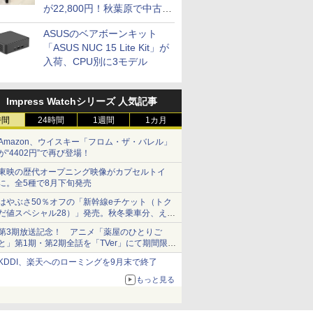
が22,800円！秋葉原で中古
PCセール
ASUSのベアボーンキット
「ASUS NUC 15 Lite Kit」が
入荷、CPU別に3モデル
Impress Watchシリーズ 人気記事
時間
24時間
1週間
1カ月
Amazon、ウイスキー「フロム・ザ・バレル」
が“4402円”で再び登場！
東映の歴代オープニング映像がカプセルトイ
に。全5種で8月下旬発売
はやぶさ50％オフの「新幹線eチケット（トク
だ値スペシャル28）」発売。秋冬乗車分、えき
ねっと限定
第3期放送記念！ アニメ「薬屋のひとりご
と」第1期・第2期全話を「TVer」にて期間限定
で順次無料配信開始
KDDI、楽天へのローミングを9月末で終了
もっと見る