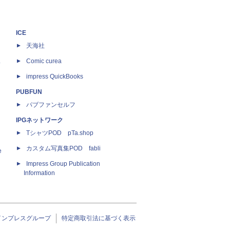
ICE
天海社
ス
Comic curea
impress QuickBooks
PUBFUN
パブファンセルフ
IPGネットワーク
TシャツPOD pTa.shop
カスタム写真集POD fabli
e
Impress Group Publication
Information
インプレスグループ
特定商取引法に基づく表示