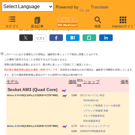
Powered by
Translate
AMD Athlon CPU最安値上位ショップ
カテゴリ
過去記事
検索
Impressサイト
【調査日：2011年2月18日】
リスト
※
このページにおける価格などの情報は、編集部が各ショップで独自に調査したものです。
この価格で販売されることを保証するものではありません。
実際の販売価格は変動しますので、購入時に各ショップ店頭にてご確認ください。
特記無き価格情報は税込み価格（税率=5％）です。
店頭表示が税抜きのみの場合は、編集部で消費税を加算しています。
また、全ての価格変動情報は過去のデータも税率5％の税込み相当額です。
1MHz
モデル
価格
ショップ
備考
単価
|
Socket AM3 (Quad Core)
|
Athlon II X4 645
(3.1GHz,L2 512KB×4,TDP 95W)
9,980
3.2
ツクモパソコン本店
TSUKUMO eX.
ソフマップ 秋葉原 リユース総合館
ソフマップ 秋葉原 本館
ドスパラ秋葉原本店
ZOA 秋葉原本店
|
Athlon II X4 640
(3.0GHz,L2 512KB×4,TDP 95W)
8,770
2.9
パソコンショップ アーク
8,800
2.9
TWOTOP秋葉原本店