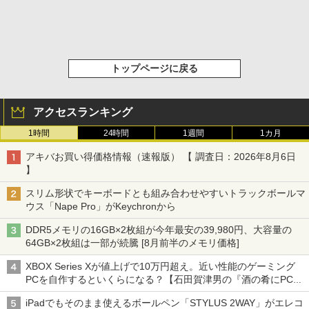
トップページに戻る
アクセスランキング
1時間
24時間
1週間
1カ月
アキバお買い得価格情報（速報版） 【 調査日：2026年8月6日
】
スリム形状でキーボードとも組み合わせやすいトラックボールマ
ウス「Nape Pro」がKeychronから
DDR5メモリの16GB×2枚組が今年最安の39,980円、大容量の
64GB×2枚組は一部が続騰 [8月前半のメモリ価格]
XBOX Series Xが値上げで10万円超え。近い性能のゲーミング
PCを自作するといくらになる？【石田賀津男の『酒の肴にPCゲ
ーム』】
iPadでもそのまま使えるボールペン「STYLUS 2WAY」がエレコ