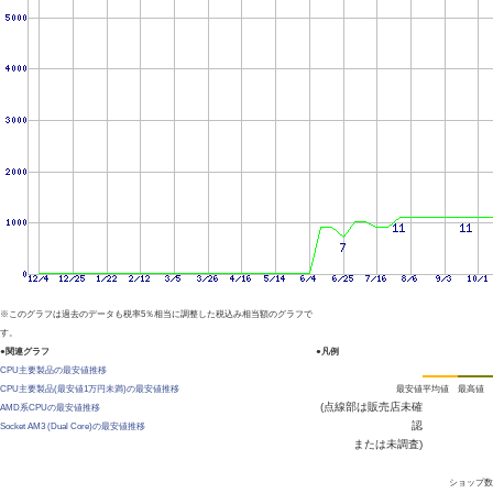
※このグラフは過去のデータも税率5％相当に調整した税込み相当額のグラフで
す。
●関連グラフ
●凡例
CPU主要製品の最安値推移
CPU主要製品(最安値1万円未満)の最安値推移
最安値
平均値
最高値
(点線部は販売店未確
AMD系CPUの最安値推移
認
Socket AM3 (Dual Core)の最安値推移
または未調査)
ショップ数