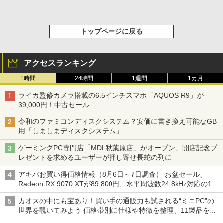
トップページに戻る
アクセスランキング
1時間
24時間
1週間
1カ月
ライカ監修カメラ搭載の6.5インチスマホ「AQUOS R9」が
39,000円！中古セール
令和のファミコンディスクシステム？安価に書き換え可能なGB
用「しましまディスクシステム」
ゲーミングPC専門店「MDL秋葉原店」がオープン、開店記念プ
レゼントを求めるユーザーが押し寄せ長蛇の列に
アキバお買い得価格情報（8月6日～7日調査） お盆セール、
Radeon RX 9070 XTが89,800円、水平周波数24.8kHz対応の17
型モニターが9,801円、暑さ指数連動セール ほか
カオスの中にも宝あり！買い手の通販力も試される“ミニPC”の
世界を覗いてみよう 価格帯別に仕様や特徴を整理、11製品をピ
ックアップ text by 石川 ひさよし