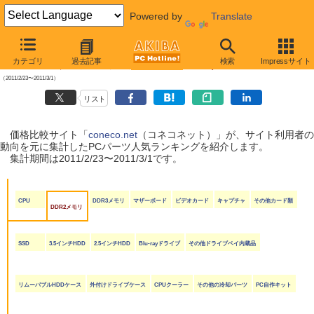
Powered by
Translate
【 2011年3月5日号 】
カテゴリ
過去記事
検索
Impressサイト
coneco.net人気ランキング（PCパーツ編）
（2011/2/23〜2011/3/1）
リスト
価格比較サイト「
coneco.net
（コネコネット）」が、サイト利用者の
動向を元に集計したPCパーツ人気ランキングを紹介します。
集計期間は2011/2/23〜2011/3/1です。
CPU
DDR3メモリ
マザーボード
ビデオカード
キャプチャ
その他カード類
DDR2メモリ
SSD
3.5インチHDD
2.5インチHDD
Blu-rayドライブ
その他ドライブベイ内蔵品
リムーバブルHDDケース
外付けドライブケース
CPUクーラー
その他の冷却パーツ
PC自作キット