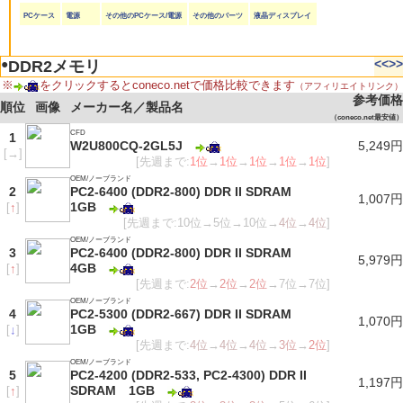
PCケース
電源
その他のPCケース/電源
その他のパーツ
液晶ディスプレイ
●
<<
>>
DDR2メモリ
※
をクリックするとconeco.netで価格比較できます
（アフィリエイトリンク）
参考価格
順位
画像
メーカー名／製品名
（coneco.net最安値）
CFD
1
W2U800CQ-2GL5J
5,249円
[
→
]
[先週まで:
1位
→
1位
→
1位
→
1位
→
1位
]
OEM/ノーブランド
2
PC2-6400 (DDR2-800) DDR II SDRAM
1,007円
1GB
[
↑
]
[先週まで:10位→5位→10位→
4位
→
4位
]
OEM/ノーブランド
3
PC2-6400 (DDR2-800) DDR II SDRAM
5,979円
4GB
[
↑
]
[先週まで:
2位
→
2位
→
2位
→7位→7位]
OEM/ノーブランド
4
PC2-5300 (DDR2-667) DDR II SDRAM
1,070円
1GB
[
↓
]
[先週まで:
4位
→
4位
→
4位
→
3位
→
2位
]
OEM/ノーブランド
5
PC2-4200 (DDR2-533, PC2-4300) DDR II
1,197円
SDRAM 1GB
[
↑
]