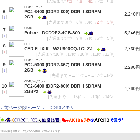
[先週まで:
3位
→
3位
→
3位
→5位→6位]
OEM/ノーブランド
6
PC2-6400 (DDR2-800) DDR II SDRAM
2,240円
2GB
[
↓
]
[先週まで:8位→6位→8位→
2位
→
3位
]
UMAX
7
Pulsar DCDDR2-4GB-800
5,246円
[
↓
]
[先週まで:7位→9位→7位→6位→5位]
CFD
8
CFD ELIXIR W2U800CQ-1GLZJ
2,760円
[
↑
]
[先週まで:16位→17位→16位→11位→12位]
OEM/ノーブランド
9
PC2-5300 (DDR2-667) DDR II SDRAM
2,280円
2GB
[
↓
]
[先週まで:−→11位→−→17位→8位]
OEM/ノーブランド
10
PC2-6400 (DDR2-800) DDR II SDRAM
4,780円
2GB×2
[
↑
]
[先週まで:−→15位→−→10位→14位]
←前ページ
|
次ページ→：DDR3メモリ
※特記無き価格データは税込み価格（税率=5％）です。