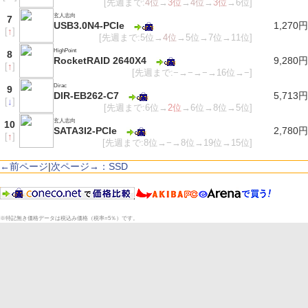
[先週まで:
4位
→
3位
→
4位
→
3位
→6位]
玄人志向
7
USB3.0N4-PCIe
1,270円
[
↑
]
[先週まで:5位→
4位
→5位→7位→11位]
HighPoint
8
RocketRAID 2640X4
9,280円
[
↑
]
[先週まで:−→−→−→16位→−]
Dirac
9
DIR-EB262-C7
5,713円
[
↓
]
[先週まで:6位→
2位
→6位→8位→5位]
玄人志向
10
SATA3I2-PCIe
2,780円
[
↑
]
[先週まで:8位→−→8位→19位→15位]
←前ページ
|
次ページ→：SSD
※特記無き価格データは税込み価格（税率=5％）です。