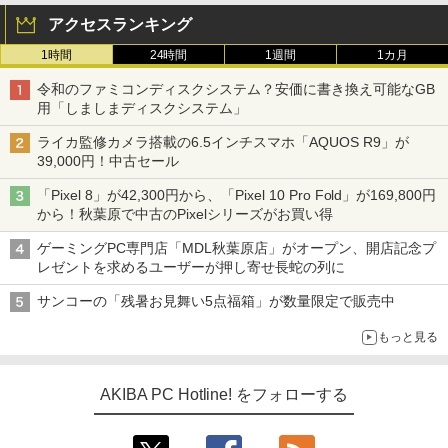
アクセスランキング
1時間
24時間
1週間
1カ月
令和のファミコンディスクシステム？安価に書き換え可能なGB
用「しましまディスクシステム」
ライカ監修カメラ搭載の6.5インチスマホ「AQUOS R9」が
39,000円！中古セール
「Pixel 8」が42,300円から、「Pixel 10 Pro Fold」が169,800円
から！秋葉原で中古のPixelシリーズがお買い得
ゲーミングPC専門店「MDL秋葉原店」がオープン、開店記念プ
レゼントを求めるユーザーが押し寄せ長蛇の列に
サンコーの「残暑お見舞い5点福箱」が数量限定で販売中
もっと見る
AKIBA PC Hotline! をフォローする