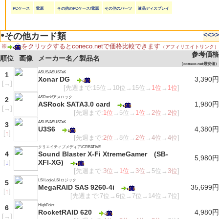
PCケース
電源
その他のPCケース/電源
その他のパーツ
液晶ディスプレイ
●
<<
>>
その他カード類
※
をクリックするとconeco.netで価格比較できます
（アフィリエイトリンク）
参考価格
順位
画像
メーカー名／製品名
（coneco.net最安値）
ASUS/ASUSTeK
1
Xonar DG
3,390円
[
→
]
[先週まで:15位→10位→15位→
1位
→
1位
]
ASRock/アスロック
2
ASRock SATA3.0 card
1,980円
[
→
]
[先週まで:
1位
→5位→
1位
→
2位
→
2位
]
ASUS/ASUSTeK
3
U3S6
4,380円
[
↑
]
[先週まで:
2位
→8位→
2位
→
4位
→
4位
]
クリエイティブメディア/CREATIVE
4
Sound Blaster X-Fi XtremeGamer (SB-
5,980円
XFI-XG)
[
↓
]
[先週まで:
3位
→
1位
→
3位
→5位→
3位
]
LSI Logic/LSI ロジック
5
MegaRAID SAS 9260-4i
35,699円
[
↑
]
[先週まで:7位→6位→7位→14位→7位]
HighPoint
6
RocketRAID 620
4,980円
[
→
]