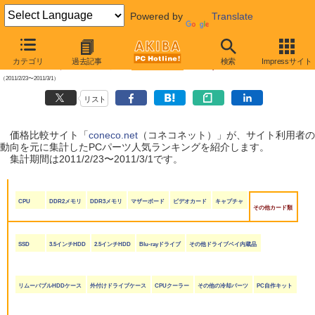
Powered by
Translate
【 2011年3月5日号 】
カテゴリ
過去記事
検索
Impressサイト
coneco.net人気ランキング（PCパーツ編）
（2011/2/23〜2011/3/1）
リスト
価格比較サイト「
coneco.net
（コネコネット）」が、サイト利用者の
動向を元に集計したPCパーツ人気ランキングを紹介します。
集計期間は2011/2/23〜2011/3/1です。
CPU
DDR2メモリ
DDR3メモリ
マザーボード
ビデオカード
キャプチャ
その他カード類
SSD
3.5インチHDD
2.5インチHDD
Blu-rayドライブ
その他ドライブベイ内蔵品
リムーバブルHDDケース
外付けドライブケース
CPUクーラー
その他の冷却パーツ
PC自作キット