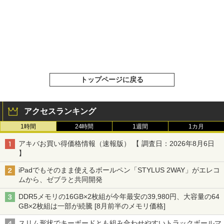
トップページに戻る
アクセスランキング
1時間
24時間
1週間
1カ月
アキバお買い得価格情報（速報版） 【 調査日：2026年8月6日
】
iPadでもそのまま使えるボールペン「STYLUS 2WAY」がエレコ
ムから、ゼブラと共同開発
DDR5メモリの16GB×2枚組が今年最安の39,980円、大容量の64
GB×2枚組は一部が続騰 [8月前半のメモリ価格]
スリム形状でキーボードとも組み合わせやすいトラックボールマ