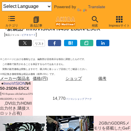
Powered by
Translate
2011年4月2日号
カテゴリ
過去記事
検索
Impressサイト
-新製品- InnoVISION N450-2SDN-E5CX
[
]
製品ジャンル：
ビデオカード
リスト
※このページにおける価格などは、編集部が店頭表示を独自に調査したものです。
この価格で販売されることを保証するものではありません。
実際の販売価格は変動しますので、購入時に各ショップ店頭にてご確認ください。
※特記無き価格情報は税込み価格（税率=5％）です。
メーカー/製品名
価格(円)
ショップ
備考
|
●
InnoVISION
N4
50-2SDN-E5CX
(
PCI Express x16,GeForce GTS
14,770
450,GDDR5メモリ2GB
パソコンショップ アーク
,DVI出力/HDMI
出力付き,隣接ス
ロット占有)
2GBのGDDR5メ
モリを搭載したGeF