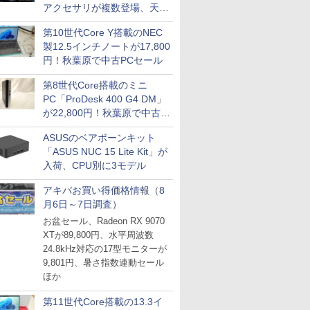
アクセサリが複数登場、天然
木製パネルや背面コネクタ対
第10世代Core Y搭載のNEC
応トレイなど
製12.5インチノートが17,800
円！秋葉原で中古PCセール
第8世代Core搭載のミニ
PC「ProDesk 400 G4 DM」
が22,800円！秋葉原で中古
PCセール
ASUSのベアボーンキット
「ASUS NUC 15 Lite Kit」が
入荷、CPU別に3モデル
アキバお買い得価格情報（8
月6日～7日調査）
お盆セール、Radeon RX 9070
XTが89,800円、水平周波数
24.8kHz対応の17型モニターが
9,801円、暑さ指数連動セール
ほか
第11世代Core搭載の13.3イ