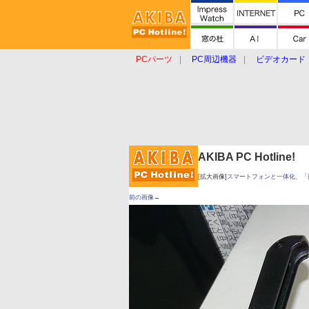
PCパーツ
PC周辺機器
ビデオカード
タブレット
おもしろグッズ
ショップ
AKIBA PC Hotline!
[拡大画像]
スマートフォンと一体化、「
前の画像←