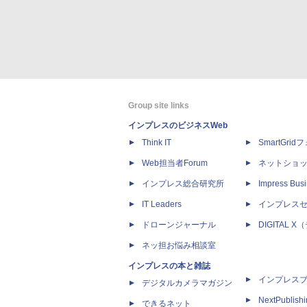
Group site links
インプレスのビジネスWeb
Think IT
SmartGri
Web担当者Forum
ネットショ
インプレス総合研究所
Impress Busi
IT Leaders
インプレス
ドローンジャーナル
DIGITAL
ネッ担お悩み相談室
インプレスの本と雑誌
インプレス
デジタルカメラマガジン
NextPublish
できるネット