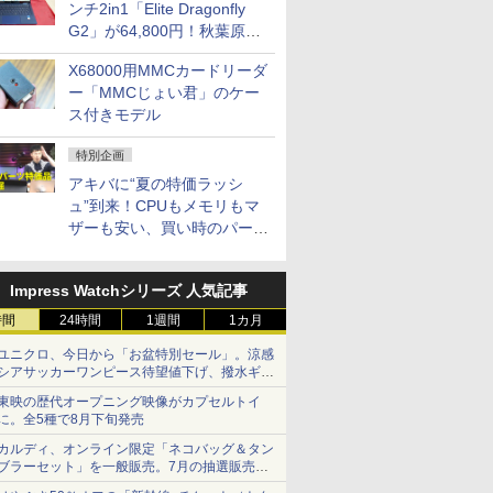
ンチ2in1「Elite Dragonfly
G2」が64,800円！秋葉原で
中古PCセール
X68000用MMCカードリーダ
ー「MMCじょい君」のケー
ス付きモデル
特別企画
アキバに“夏の特価ラッシ
ュ”到来！CPUもメモリもマ
ザーも安い、買い時のパーツ
は？【8月7日(金)22時配信】
Impress Watchシリーズ 人気記事
時間
24時間
1週間
1カ月
ユニクロ、今日から「お盆特別セール」。涼感
シアサッカーワンピース待望値下げ、撥水ギア
ショーツは1990円に
東映の歴代オープニング映像がカプセルトイ
に。全5種で8月下旬発売
カルディ、オンライン限定「ネコバッグ＆タン
ブラーセット」を一般販売。7月の抽選販売の
当選無効分