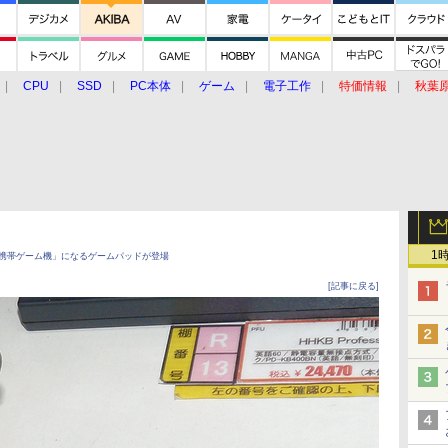
CPU
SSD
PC本体
ゲーム
電子工作
特価情報
秋葉
グルメ
イベント
価格動向
1
携帯ゲーム機」になるゲームパッドが登場
[記事に戻る]