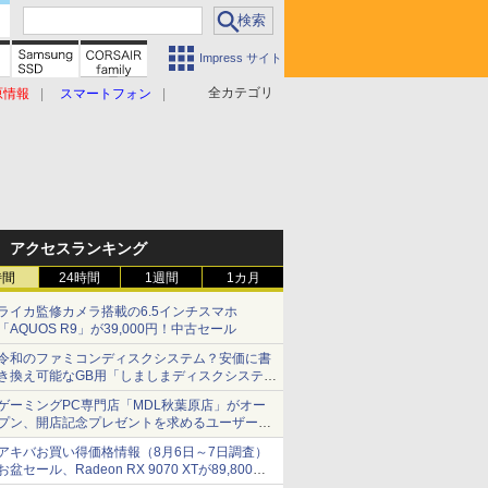
Impress サイト
全カテゴリ
原情報
スマートフォン
アクセスランキング
時間
24時間
1週間
1カ月
ライカ監修カメラ搭載の6.5インチスマホ
「AQUOS R9」が39,000円！中古セール
令和のファミコンディスクシステム？安価に書
き換え可能なGB用「しましまディスクシステ
ム」
ゲーミングPC専門店「MDL秋葉原店」がオー
プン、開店記念プレゼントを求めるユーザーが
押し寄せ長蛇の列に
アキバお買い得価格情報（8月6日～7日調査）
お盆セール、Radeon RX 9070 XTが89,800
円、水平周波数24.8kHz対応の17型モニターが