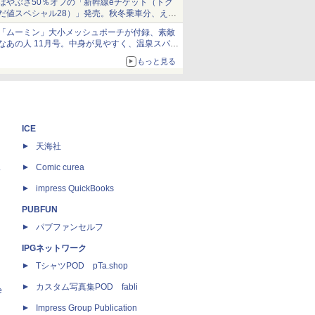
はやぶさ50％オフの「新幹線eチケット（トク
だ値スペシャル28）」発売。秋冬乗車分、えき
ねっと限定
「ムーミン」大小メッシュポーチが付録、素敵
なあの人 11月号。中身が見やすく、温泉スパに
も使える
もっと見る
ICE
天海社
ス
Comic curea
impress QuickBooks
PUBFUN
パブファンセルフ
IPGネットワーク
TシャツPOD pTa.shop
カスタム写真集POD fabli
e
Impress Group Publication