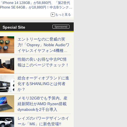
「iPhone 14 128GB」が58,880円、「第2世代
9,801円、暑さ指数連動セール ほか
iPhone SE 64GB」が18,880円！中古Bランク品
セール
もっと見る
Special Site
エントリーなのに脅威の実
力!「Osprey」Noble Audioワ
イヤレスイヤフォン4機種を
一気に聴く
性能の良いお得な中古PC情
報はこのページでチェック！
総合オーディオブランドに進
化するSHANLINGとは何者
か？
メモリ32GBでも予算内。産
経新聞社がAMD Ryzen搭載
dynabookを2千台導入
レイズのパワーデザインホイ
ール「M6」に新色登場!!