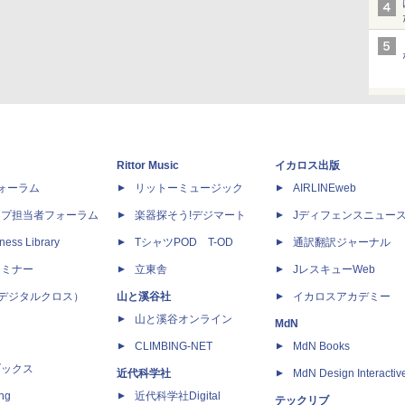
Rittor Music
イカロス出版
dフォーラム
リットーミュージック
AIRLINEweb
ップ担当者フォーラム
楽器探そう!デジマート
Jディフェンスニュー
ness Library
TシャツPOD T-OD
通訳翻訳ジャーナル
セミナー
立東舎
JレスキューWeb
 X（デジタルクロス）
山と溪谷社
イカロスアカデミー
山と溪谷オンライン
MdN
CLIMBING-NET
MdN Books
ブックス
近代科学社
MdN Design Interactiv
ing
近代科学社Digital
テックリブ