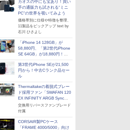
カオスの中にも宝あり！買い
手の通販力も試される“ミニ
PC”の世界を覗いてみよう
価格帯別に仕様や特徴を整理、
11製品をピックアップ text by
石川 ひさよし
「iPhone 14 128GB」が
58,880円、「第2世代iPhone
SE 64GB」が18,880円！中
古Bランク品セール
第3世代iPhone SEが21,500
円から！中古Cランク品セー
ル
Thermaltakeの着脱式ブレー
ド採用ファン「SWAFAN 120
EX INFINITY ARGB Sync」
に単品パッケージ
交換用リバースファンブレード
付属
CORSAIR製PCケース
「FRAME 4000/5000」向け