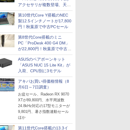
IPGネットワーク
アクセサリが複数登場、天然
TシャツPOD pTa.shop
木製パネルや背面コネクタ対
第10世代Core Y搭載のNEC
応トレイなど
カスタム写真集POD fabli
ve
製12.5インチノートが17,800
Impress Group Publication Informa
円！秋葉原で中古PCセール
tion
第8世代Core搭載のミニ
PC「ProDesk 400 G4 DM」
が22,800円！秋葉原で中古
PCセール
ASUSのベアボーンキット
「ASUS NUC 15 Lite Kit」が
入荷、CPU別に3モデル
アキバお買い得価格情報（8
月6日～7日調査）
お盆セール、Radeon RX 9070
XTが89,800円、水平周波数
24.8kHz対応の17型モニターが
9,801円、暑さ指数連動セール
ほか
第11世代Core搭載の13.3イ