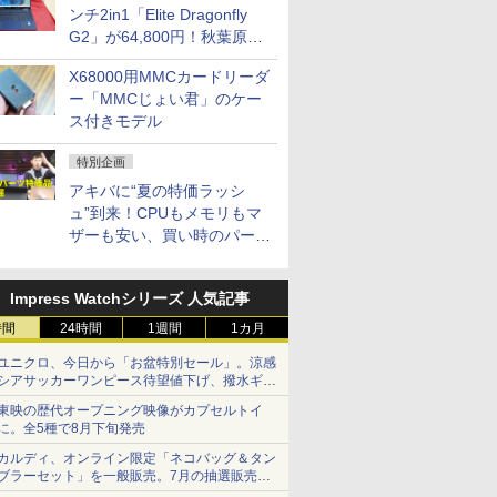
ンチ2in1「Elite Dragonfly
G2」が64,800円！秋葉原で
中古PCセール
X68000用MMCカードリーダ
ー「MMCじょい君」のケー
ス付きモデル
特別企画
アキバに“夏の特価ラッシ
ュ”到来！CPUもメモリもマ
ザーも安い、買い時のパーツ
は？【8月7日(金)22時配信】
Impress Watchシリーズ 人気記事
時間
24時間
1週間
1カ月
ユニクロ、今日から「お盆特別セール」。涼感
シアサッカーワンピース待望値下げ、撥水ギア
ショーツは1990円に
東映の歴代オープニング映像がカプセルトイ
に。全5種で8月下旬発売
カルディ、オンライン限定「ネコバッグ＆タン
ブラーセット」を一般販売。7月の抽選販売の
当選無効分