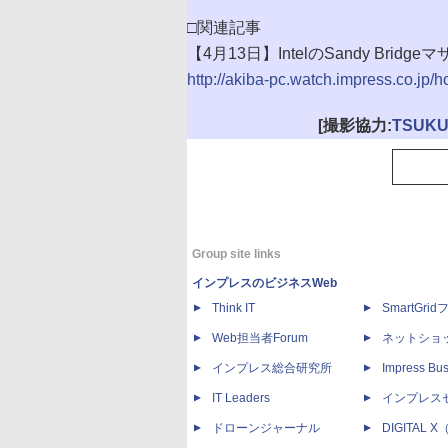
□関連記事
【4月13日】IntelのSandy Brid
http://akiba-pc.watch.impress.co.jp/h
[撮影協力:
TSUKU
Group site links
インプレスのビジネスWeb
Think IT
SmartGri
Web担当者Forum
ネットショ
インプレス総合研究所
Impress Bus
IT Leaders
インプレス
ドローンジャーナル
DIGITAL