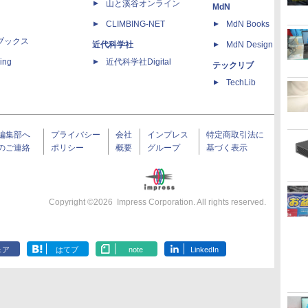
山と溪谷オンライン
MdN
CLIMBING-NET
MdN Books
ブックス
近代科学社
MdN Design Interacti
ing
近代科学社Digital
テックリブ
TechLib
編集部へ
プライバシー
会社
インプレス
特定商取引法に
のご連絡
ポリシー
概要
グループ
基づく表示
Copyright ©
2026
Impress Corporation. All rights reserved.
ェア
はてブ
note
LinkedIn