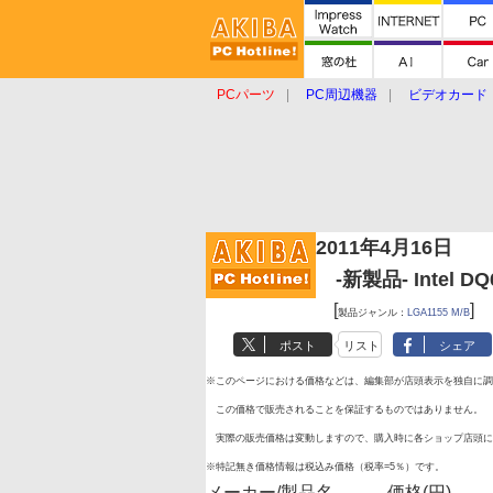
PCパーツ
PC周辺機器
ビデオカード
タブレット
おもしろグッズ
ショップ
2011年4月16日
-新製品- Intel DQ
[
]
製品ジャンル：
LGA1155 M/B
ポスト
リスト
シェア
※このページにおける価格などは、編集部が店頭表示を独自に調
この価格で販売されることを保証するものではありません。
実際の販売価格は変動しますので、購入時に各ショップ店頭に
※特記無き価格情報は税込み価格（税率=5％）です。
メーカー/製品名
価格(円)