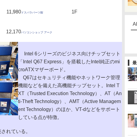
11,980
1F
ドスパラパーツ館
A
12,170
パソコンショップ アーク
Intel 6シリーズのビジネス向けチップセット
「Intel Q67 Express」を搭載したIntel純正のmi
最
croATXマザーボード。
Q67はセキュリティ機能やネットワーク管理
機能などを備えた高機能チップセット。Intel T
XT（Trusted Execution Technology）、AT（An
ti-Theft Technology）、AMT（Active Managem
ent Technology）のほか、VT-dなどをサポート
している点が特徴。
売されている。