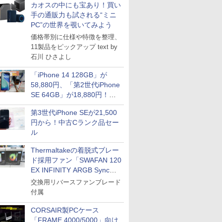
カオスの中にも宝あり！買い
手の通販力も試される“ミニ
PC”の世界を覗いてみよう
価格帯別に仕様や特徴を整理、
11製品をピックアップ text by
石川 ひさよし
「iPhone 14 128GB」が
58,880円、「第2世代iPhone
SE 64GB」が18,880円！中
古Bランク品セール
第3世代iPhone SEが21,500
円から！中古Cランク品セー
ル
ICE
Thermaltakeの着脱式ブレー
天海社
ド採用ファン「SWAFAN 120
ス
Comic curea
EX INFINITY ARGB Sync」
に単品パッケージ
交換用リバースファンブレード
impress QuickBooks
付属
PUBFUN
パブファンセルフ
CORSAIR製PCケース
「FRAME 4000/5000」向け