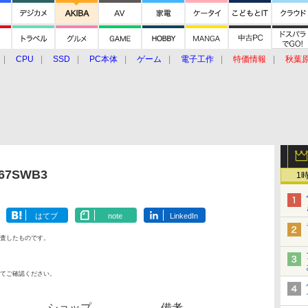
CPU
SSD
PC本体
ゲーム
電子工作
特価情報
秋葉
グルメ
イベント
価格動向
67SWB3
1
はてブ
note
LinkedIn
査したものです。
てご確認ください。
ショップ
備考