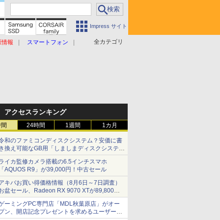
Impress サイト
全カテゴリ
原情報
スマートフォン
アクセスランキング
時間
24時間
1週間
1カ月
令和のファミコンディスクシステム？安価に書
き換え可能なGB用「しましまディスクシステ
ム」
ライカ監修カメラ搭載の6.5インチスマホ
「AQUOS R9」が39,000円！中古セール
アキバお買い得価格情報（8月6日～7日調査）
お盆セール、Radeon RX 9070 XTが89,800
円、水平周波数24.8kHz対応の17型モニターが
ゲーミングPC専門店「MDL秋葉原店」がオー
9,801円、暑さ指数連動セール ほか
プン、開店記念プレゼントを求めるユーザーが
押し寄せ長蛇の列に