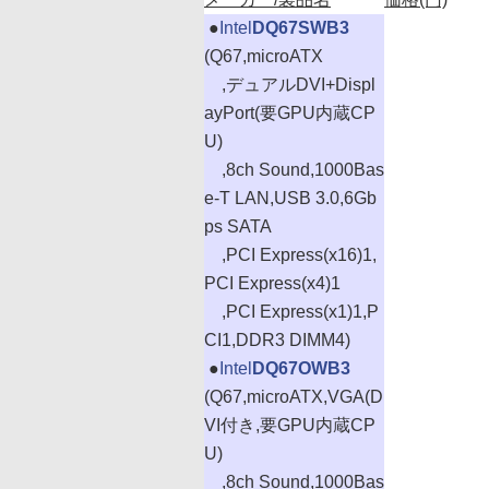
|
●
Intel
DQ67SWB3
(Q67,microATX
,デュアルDVI+Displ
ayPort(要GPU内蔵CP
U)
,8ch Sound,1000Bas
e-T LAN,USB 3.0,6Gb
ps SATA
,PCI Express(x16)1,
PCI Express(x4)1
,PCI Express(x1)1,P
CI1,DDR3 DIMM4)
|
●
Intel
DQ67OWB3
(Q67,microATX,VGA(D
VI付き,要GPU内蔵CP
U)
,8ch Sound,1000Bas