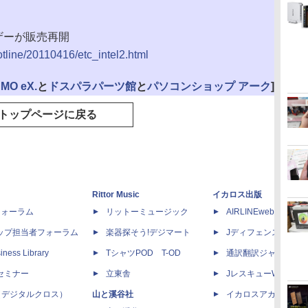
geマザーが販売再開
otline/20110416/etc_intel2.html
MO eX.
と
ドスパラパーツ館
と
パソコンショップ アーク
]
トップページに戻る
Rittor Music
イカロス出版
dフォーラム
リットーミュージック
AIRLINEweb
ップ担当者フォーラム
楽器探そう!デジマート
Jディフェンスニュー
iness Library
TシャツPOD T-OD
通訳翻訳ジャーナル
セミナー
立東舎
JレスキューWeb
 X（デジタルクロス）
山と溪谷社
イカロスアカデミー