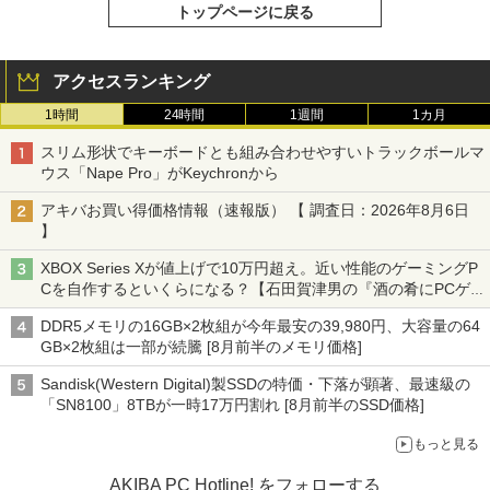
トップページに戻る
アクセスランキング
1時間
24時間
1週間
1カ月
スリム形状でキーボードとも組み合わせやすいトラックボールマ
ウス「Nape Pro」がKeychronから
アキバお買い得価格情報（速報版） 【 調査日：2026年8月6日
】
XBOX Series Xが値上げで10万円超え。近い性能のゲーミングP
Cを自作するといくらになる？【石田賀津男の『酒の肴にPCゲ
ーム』】
DDR5メモリの16GB×2枚組が今年最安の39,980円、大容量の64
GB×2枚組は一部が続騰 [8月前半のメモリ価格]
Sandisk(Western Digital)製SSDの特価・下落が顕著、最速級の
「SN8100」8TBが一時17万円割れ [8月前半のSSD価格]
もっと見る
AKIBA PC Hotline! をフォローする