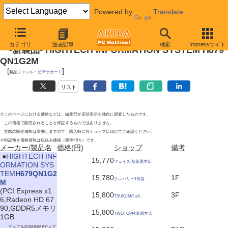
Powered by
Translate
2011年4月23日号
カテゴリ
過去記事
検索
Impressサイト
-新製品- HIGHTECH INFORMATION SYSTEM H679
QN1G2M
[
]
製品ジャンル：
ビデオカード
リスト
※このページにおける価格などは、編集部が店頭表示を独自に調査したものです。
この価格で販売されることを保証するものではありません。
実際の販売価格は変動しますので、購入時に各ショップ店頭にてご確認ください。
※特記無き価格情報は税込み価格（税率=5％）です。
メーカー/製品名
価格(円)
ショップ
備考
|
●
HIGHTECH INF
15,770
フェイス 秋葉原本店
ORMATION SYS
TEM
H679QN1G2
15,780
1F
クレバリー1号店
M
(PCI Express x1
15,800
3F
TSUKUMO eX.
6,Radeon HD 67
90,GDDR5メモリ
15,800
TWOTOP秋葉原本店
1GB
,デュアルDVI/HDMI/デュア