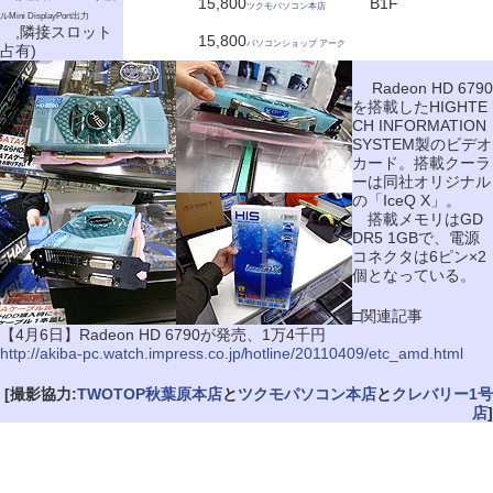
15,800
B1F
ツクモパソコン本店
ルMini DisplayPort出力
,隣接スロット
15,800
パソコンショップ アーク
占有)
Radeon HD 6790
を搭載したHIGHTE
CH INFORMATION
SYSTEM製のビデオ
カード。搭載クーラ
ーは同社オリジナル
の「IceQ X」。
搭載メモリはGD
DR5 1GBで、電源
コネクタは6ピン×2
個となっている。
□関連記事
【4月6日】Radeon HD 6790が発売、1万4千円
http://akiba-pc.watch.impress.co.jp/hotline/20110409/etc_amd.html
[撮影協力:
TWOTOP秋葉原本店
と
ツクモパソコン本店
と
クレバリー1号
店
]