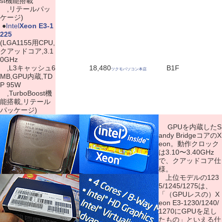
st機能搭載
,リテールパッ
ケージ)
|
●
Intel
Xeon E3-1
225
(LGA1155用CPU,
クアッドコア,3.1
0GHz
,L3キャッシュ6
18,480
B1F
ツクモパソコン本店
MB,GPU内蔵,TD
P 95W
,TurboBoost機
能搭載,リテール
パッケージ)
GPUを内蔵したS
andy BridgeコアのX
eon。動作クロック
は3.10〜3.40GHz
で、クアッドコア仕
様。
上位モデルの123
5/1245/1275は、
「（GPUレスの）X
eon E3-1230/1240/
1270にGPUを足し
たもの」といえる仕