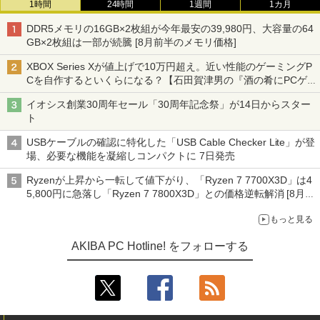
1時間
24時間
1週間
1カ月
DDR5メモリの16GB×2枚組が今年最安の39,980円、大容量の64
GB×2枚組は一部が続騰 [8月前半のメモリ価格]
XBOX Series Xが値上げで10万円超え。近い性能のゲーミングP
Cを自作するといくらになる？【石田賀津男の『酒の肴にPCゲ
ーム』】
イオシス創業30周年セール「30周年記念祭」が14日からスター
ト
USBケーブルの確認に特化した「USB Cable Checker Lite」が登
場、必要な機能を凝縮しコンパクトに 7日発売
Ryzenが上昇から一転して値下がり、「Ryzen 7 7700X3D」は4
5,800円に急落し「Ryzen 7 7800X3D」との価格逆転解消 [8月前
半のCPU価格]
もっと見る
AKIBA PC Hotline! をフォローする