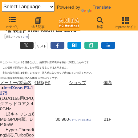
Powered by
Translate
2011年4月23日号
カテゴリ
過去記事
検索
Impressサイト
-新製品- Intel Xeon E3-1275
[
]
製品ジャンル：
CPU
リスト
※このページにおける価格などは、編集部が店頭表示を独自に調査したものです。
この価格で販売されることを保証するものではありません。
実際の販売価格は変動しますので、購入時に各ショップ店頭にてご確認ください。
※特記無き価格情報は税込み価格（税率=5％）です。
メーカー/製品名
価格(円)
ショップ
備考
|
●
Intel
Xeon E3-1
275
(LGA1155用CPU,
クアッドコア,3.4
0GHz
,L3キャッシュ8
MB,GPU内蔵,TD
30,980
B1F
ツクモパソコン本店
P 95W
,Hyper-Threadi
ng対応,TurboBoo