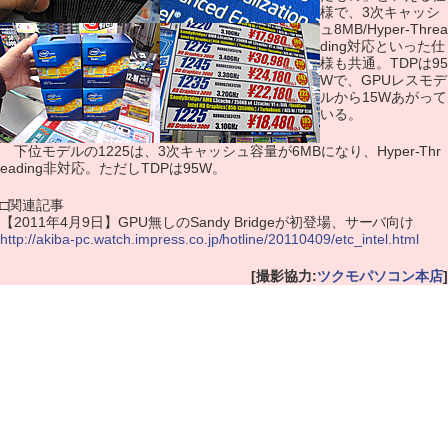
様で、3次キャッシ
ュ8MB/Hyper-Threa
ding対応といった仕
様も共通。TDPは95
Wで、GPUレスモデ
ルから15Wあがって
いる。
下位モデルの1225は、3次キャッシュ容量が6MBになり、Hyper-Thr
eading非対応。ただしTDPは95W。
□関連記事
【2011年4月9日】GPU無しのSandy Bridgeが初登場、サーバ向け
http://akiba-pc.watch.impress.co.jp/hotline/20110409/etc_intel.html
[撮影協力:
ツクモパソコン本店
]