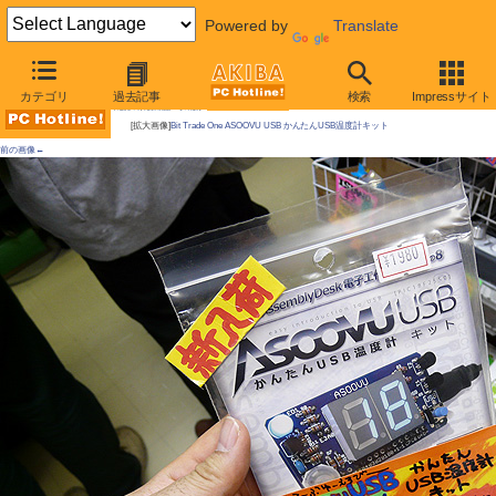
Powered by
Translate
AKIBA PC Hotline!
カテゴリ
過去記事
検索
Impressサイト
今週見つけた新製品：そのほか
[拡大画像]
Bit Trade One ASOOVU USB かんたんUSB温度計キット
前の画像←