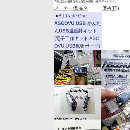
※特記無き価格情報は税込み価格（税率=5％）です。
メーカー/製品名
価格(円)
|
●
Bit Trade One
ASOOVU USB かんた
んUSB温度計キット
(電子工作キット,ASO
OVU USB拡張ボード)