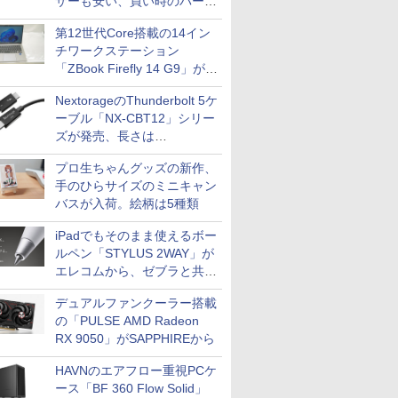
ザーも安い、買い時のパーツ
PUBFUN
は？【8月7日(金)22時配信】
パブファンセルフ
第12世代Core搭載の14イン
チワークステーション
IPGネットワーク
「ZBook Firefly 14 G9」が
TシャツPOD pTa.shop
79,800円！秋葉原で中古PC
NextorageのThunderbolt 5ケ
セール
カスタム写真集POD fabli
ve
ーブル「NX-CBT12」シリー
Impress Group Publication Informa
ズが発売、長さは
tion
30cm/50cm/1mの3種類
プロ生ちゃんグッズの新作、
手のひらサイズのミニキャン
バスが入荷。絵柄は5種類
iPadでもそのまま使えるボー
ルペン「STYLUS 2WAY」が
エレコムから、ゼブラと共同
開発
デュアルファンクーラー搭載
の「PULSE AMD Radeon
RX 9050」がSAPPHIREから
HAVNのエアフロー重視PCケ
ース「BF 360 Flow Solid」