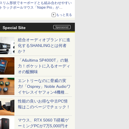
スリム形状でキーボードとも組み合わせやすい
トラックボールマウス「Nape Pro」が
Keychronから
もっと見る
Special Site
総合オーディオブランドに進
化するSHANLINGとは何者
か？
「A&ultima SP4000T」の魅
力！ポケットに入るオーディ
オの醍醐味
エントリーなのに脅威の実
力!「Osprey」Noble Audioワ
イヤレスイヤフォン4機種を
一気に聴く
性能の良いお得な中古PC情
報はこのページでチェック！
マウス、RTX 5060 Ti搭載ゲ
ーミングPCが7万5,000円オ