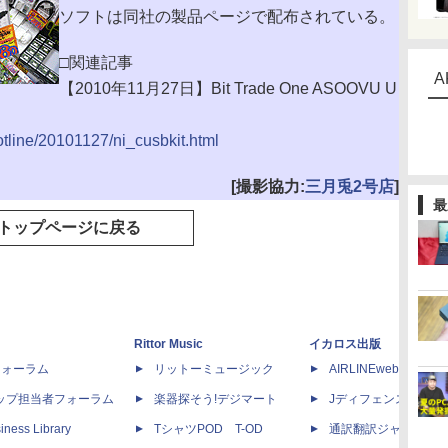
ソフトは同社の製品ページで配布されている。
□関連記事
A
【2010年11月27日】Bit Trade One ASOOVU U
hotline/20101127/ni_cusbkit.html
[撮影協力:
三月兎2号店
]
最
トップページに戻る
Rittor Music
イカロス出版
dフォーラム
リットーミュージック
AIRLINEweb
ップ担当者フォーラム
楽器探そう!デジマート
Jディフェンスニュー
iness Library
TシャツPOD T-OD
通訳翻訳ジャーナル