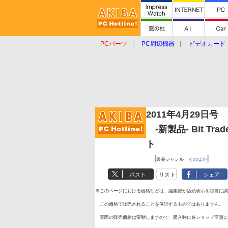
PCパーツ
PC周辺機器
ビデオカード
タブレット
おもしろグッズ
ショップ
2011年4月29日号
-新製品- Bit Tr
ト
[
]
製品ジャンル：
そのほか
ポスト
リスト
シェア
※このページにおける価格などは、編集部が店頭表示を独自に調
この価格で販売されることを保証するものではありません。
実際の販売価格は変動しますので、購入時に各ショップ店頭に