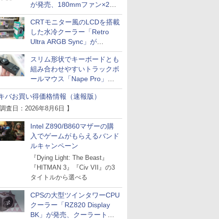
が発売、180mmファン×2搭
載
CRTモニター風のLCDを搭載
した水冷クーラー「Retro
Ultra ARGB Sync」が
Thermaltakeから
スリム形状でキーボードとも
組み合わせやすいトラックボ
ールマウス「Nape Pro」が
Keychronから
キバお買い得価格情報（速報版）
 調査日：2026年8月6日 】
Intel Z890/B860マザーの購
入でゲームがもらえるバンド
ルキャンペーン
『Dying Light: The Beast』
『HITMAN 3』『Civ VII』の3
タイトルから選べる
CPSの大型ツインタワーCPU
クーラー「RZ820 Display
BK」が発売、クーラートッ