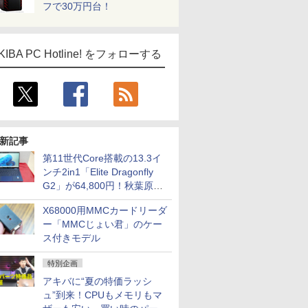
フで30万円台！
KIBA PC Hotline! をフォローする
新記事
第11世代Core搭載の13.3イ
ンチ2in1「Elite Dragonfly
G2」が64,800円！秋葉原で
中古PCセール
X68000用MMCカードリーダ
ー「MMCじょい君」のケー
ICE
ス付きモデル
天海社
特別企画
ス
Comic curea
アキバに“夏の特価ラッシ
ュ”到来！CPUもメモリもマ
impress QuickBooks