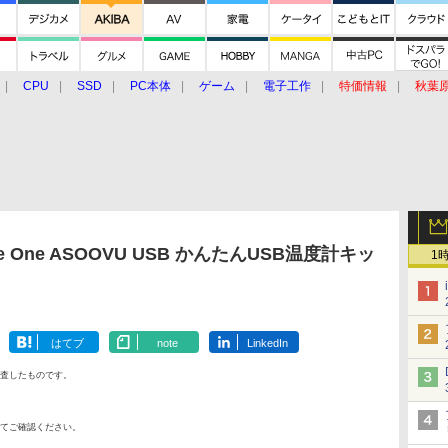
CPU
SSD
PC本体
ゲーム
電子工作
特価情報
秋葉
グルメ
イベント
価格動向
ade One ASOOVU USB かんたんUSB温度計キッ
1
はてブ
note
LinkedIn
査したものです。
てご確認ください。