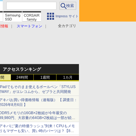
Impress サイト
全カテゴリ
原情報
スマートフォン
アクセスランキング
時間
24時間
1週間
1カ月
iPadでもそのまま使えるボールペン「STYLUS
2WAY」がエレコムから、ゼブラと共同開発
アキバお買い得価格情報（速報版） 【 調査日：
2026年8月6日 】
DDR5メモリの16GB×2枚組が今年最安の
39,980円、大容量の64GB×2枚組は一部が続騰
[8月前半のメモリ価格]
アキバに“夏の特価ラッシュ”到来！CPUもメモ
リもマザーも安い、買い時のパーツは？【8月7
日(金)22時配信】