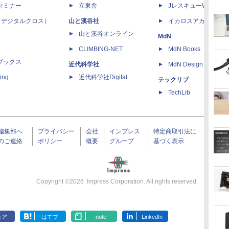
セミナー
立東舎
JレスキューWeb
 X（デジタルクロス）
山と溪谷社
イカロスアカデミー
山と溪谷オンライン
MdN
CLIMBING-NET
MdN Books
ブックス
近代科学社
MdN Design Interacti
ing
近代科学社Digital
テックリブ
TechLib
編集部へ
プライバシー
会社
インプレス
特定商取引法に
のご連絡
ポリシー
概要
グループ
基づく表示
Copyright ©
2026
Impress Corporation. All rights reserved.
ェア
はてブ
note
LinkedIn