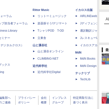
Rittor Music
イカロス出版
dフォーラム
リットーミュージック
AIRLINEweb
A
ップ担当者フォーラム
楽器探そう!デジマート
Jディフェンスニュー
iness Library
TシャツPOD T-OD
通訳翻訳ジャーナル
セミナー
立東舎
JレスキューWeb
 X（デジタルクロス）
山と溪谷社
イカロスアカデミー
最
山と溪谷オンライン
MdN
CLIMBING-NET
MdN Books
ブックス
近代科学社
MdN Design Interacti
ing
近代科学社Digital
テックリブ
TechLib
編集部へ
プライバシー
会社
インプレス
特定商取引法に
のご連絡
ポリシー
概要
グループ
基づく表示