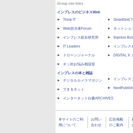
Group site links
インプレスのビジネスWeb
Think IT
SmartGri
Web担当者Forum
ネットショ
インプレス総合研究所
Impress Bus
IT Leaders
インプレス
ドローンジャーナル
DIGITAL
ネッ担お悩み相談室
インプレスの本と雑誌
インプレス
デジタルカメラマガジン
NextPublish
できるネット
インターネット白書ARCHIVES
本サイトのご利
お問い
広告掲載
用について
合わせ
のご案内