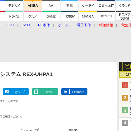
CPU
SSD
PC本体
ゲーム
電子工作
特価情報
秋葉
グルメ
イベント
価格動向
ステム REX-UHPA1
1
はてブ
note
LinkedIn
査したものです。
てご確認ください。
ショップ
備考