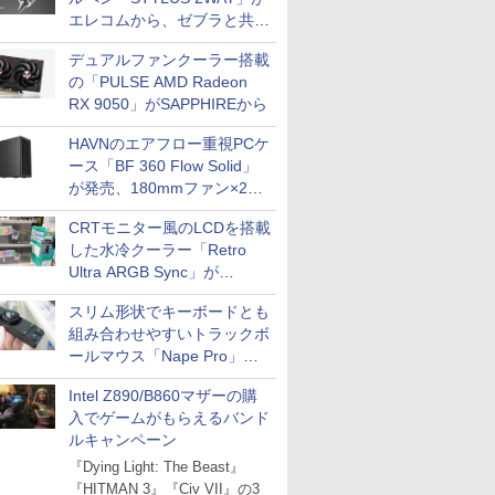
エレコムから、ゼブラと共同
開発
デュアルファンクーラー搭載
の「PULSE AMD Radeon
RX 9050」がSAPPHIREから
HAVNのエアフロー重視PCケ
ース「BF 360 Flow Solid」
が発売、180mmファン×2搭
載
CRTモニター風のLCDを搭載
した水冷クーラー「Retro
Ultra ARGB Sync」が
Thermaltakeから
スリム形状でキーボードとも
組み合わせやすいトラックボ
ールマウス「Nape Pro」が
Keychronから
Intel Z890/B860マザーの購
入でゲームがもらえるバンド
ルキャンペーン
『Dying Light: The Beast』
『HITMAN 3』『Civ VII』の3