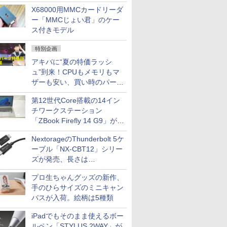
中古PCセール
X68000用MMCカードリーダ
ー「MMCじょい君」のケー
ス付きモデル
特別企画
アキバに“夏の特価ラッシ
ュ”到来！CPUもメモリもマ
ザーも安い、買い時のパーツ
は？【8月7日(金)22時配信】
第12世代Core搭載の14イン
チワークステーション
「ZBook Firefly 14 G9」が
79,800円！秋葉原で中古PC
NextorageのThunderbolt 5ケ
セール
ーブル「NX-CBT12」シリー
ズが発売、長さは
30cm/50cm/1mの3種類
プロ生ちゃんグッズの新作、
手のひらサイズのミニキャン
バスが入荷。絵柄は5種類
iPadでもそのまま使えるボー
ルペン「STYLUS 2WAY」が