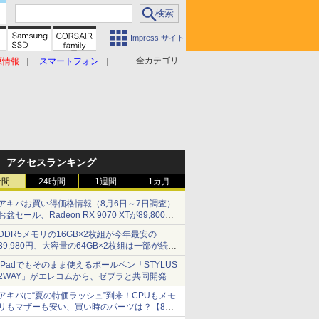
Impress サイト
全カテゴリ
原情報
スマートフォン
アクセスランキング
時間
24時間
1週間
1カ月
アキバお買い得価格情報（8月6日～7日調査）
お盆セール、Radeon RX 9070 XTが89,800
円、水平周波数24.8kHz対応の17型モニターが
DDR5メモリの16GB×2枚組が今年最安の
9,801円、暑さ指数連動セール ほか
39,980円、大容量の64GB×2枚組は一部が続騰
[8月前半のメモリ価格]
iPadでもそのまま使えるボールペン「STYLUS
2WAY」がエレコムから、ゼブラと共同開発
アキバに“夏の特価ラッシュ”到来！CPUもメモ
リもマザーも安い、買い時のパーツは？【8月7
日(金)22時配信】