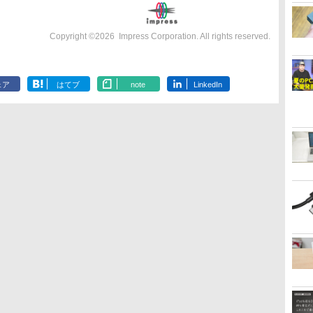
Copyright ©
2026
Impress Corporation. All rights reserved.
ェア
はてブ
note
LinkedIn