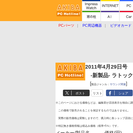
PCパーツ
PC周辺機器
ビデオカード
タブレット
おもしろグッズ
ショップ
2011年4月29日号
-新製品- ラトックシ
[
]
製品ジャンル：
サウンド関連
ポスト
リスト
シェア
※このページにおける価格などは、編集部が店頭表示を独自に調
この価格で販売されることを保証するものではありません。
実際の販売価格は変動しますので、購入時に各ショップ店頭に
※特記無き価格情報は税込み価格（税率=5％）です。
メーカー/製品名
価格(円)