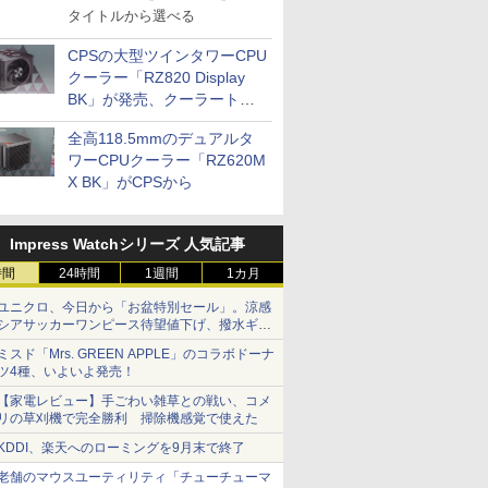
タイトルから選べる
CPSの大型ツインタワーCPU
クーラー「RZ820 Display
BK」が発売、クーラートッ
プに5インチ液晶搭載
全高118.5mmのデュアルタ
ワーCPUクーラー「RZ620M
X BK」がCPSから
Impress Watchシリーズ 人気記事
時間
24時間
1週間
1カ月
ユニクロ、今日から「お盆特別セール」。涼感
シアサッカーワンピース待望値下げ、撥水ギア
ショーツは1990円に
ミスド「Mrs. GREEN APPLE」のコラボドーナ
ツ4種、いよいよ発売！
【家電レビュー】手ごわい雑草との戦い、コメ
リの草刈機で完全勝利 掃除機感覚で使えた
KDDI、楽天へのローミングを9月末で終了
老舗のマウスユーティリティ「チューチューマ