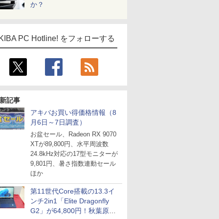
か？
ICE
天海社
KIBA PC Hotline! をフォローする
ス
Comic curea
impress QuickBooks
PUBFUN
パブファンセルフ
新記事
IPGネットワーク
アキバお買い得価格情報（8
TシャツPOD pTa.shop
月6日～7日調査）
カスタム写真集POD fabli
ve
お盆セール、Radeon RX 9070
XTが89,800円、水平周波数
Impress Group Publication Informa
tion
24.8kHz対応の17型モニターが
9,801円、暑さ指数連動セール
ほか
第11世代Core搭載の13.3イ
ンチ2in1「Elite Dragonfly
G2」が64,800円！秋葉原で