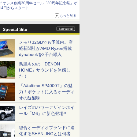
イオシス創業30周年セール「30周年記念祭」が
14日からスタート
もっと見る
Special Site
メモリ32GBでも予算内。産
経新聞社がAMD Ryzen搭載
dynabookを2千台導入
鳥肌ものの「DENON
HOME」サウンドを体感し
た！
「A&ultima SP4000T」の魅
力！ポケットに入るオーディ
オの醍醐味
レイズのパワーデザインホイ
ール「M6」に新色登場!!
総合オーディオブランドに進
化するSHANLINGとは何者