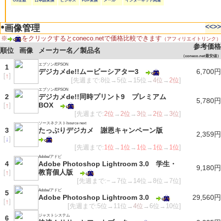
OS全般
日本語変換
ビジネス
PDF変換
メール
インターネット関連
●
<<
>>
画像管理
※
をクリックするとconeco.netで価格比較できます
（アフィリエイトリンク）
参考価格
順位
画像
メーカー名／製品名
（coneco.net最安値）
エプソン/EPSON
1
デジカメde!!ムービーシアター3
6,700円
[
↑
]
[先週まで:8位→5位→15位→
4位
→
2位
]
エプソン/EPSON
2
デジカメde!!同時プリント9 プレミアム
5,780円
BOX
[
↑
]
[先週まで:
2位
→
2位
→
3位
→
2位
→
3位
]
ソースネクスト/source next
3
たっぷりデジカメ 謝恩キャンペーン版
2,359円
[
↓
]
[先週まで:
1位
→
1位
→
1位
→
1位
→
1位
]
Adobe/アドビ
4
Adobe Photoshop Lightroom 3.0 学生・
9,180円
教育個人版
[
↑
]
[先週まで:−→7位→14位→8位→7位]
Adobe/アドビ
5
Adobe Photoshop Lightroom 3.0
29,560円
[
↑
]
[先週まで:5位→11位→
4位
→6位→10位]
ジャストシステム
6