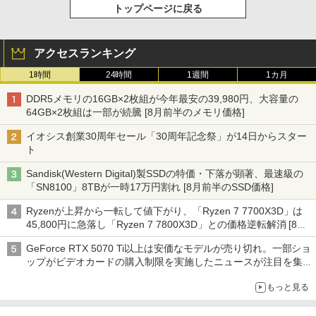
トップページに戻る
アクセスランキング
1時間
24時間
1週間
1カ月
DDR5メモリの16GB×2枚組が今年最安の39,980円、大容量の
64GB×2枚組は一部が続騰 [8月前半のメモリ価格]
イオシス創業30周年セール「30周年記念祭」が14日からスター
ト
Sandisk(Western Digital)製SSDの特価・下落が顕著、最速級の
「SN8100」8TBが一時17万円割れ [8月前半のSSD価格]
Ryzenが上昇から一転して値下がり、「Ryzen 7 7700X3D」は
45,800円に急落し「Ryzen 7 7800X3D」との価格逆転解消 [8月
前半のCPU価格]
GeForce RTX 5070 Ti以上は安価なモデルが売り切れ。一部ショ
ップがビデオカードの購入制限を実施したニュースが注目を集め
る AKIBA PC Hotline! 先週のアクセスランキング 26年7月27日～
もっと見る
26年8月3日