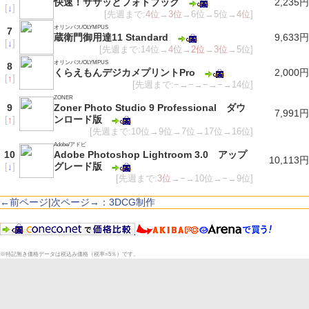
快速！ササッとフォトブック
2,235円
[
↓
]
[先週まで:
4位
→
3位
→6位→5位→
4位
]
オリンパス/OLYMPUS
7
蔵衛門御用達11 Standard
9,633円
[
↓
]
[先週まで:14位→
4位
→
2位
→
3位
→5位]
オリンパス/OLYMPUS
8
くらえもんデジカメプリントPro
2,000円
[
↑
]
[先週まで:−→−→−→−→14位]
ZONER
9
Zoner Photo Studio 9 Professional ダウ
7,991円
ンロード版
[
↑
]
[先週まで:10位→9位→7位→17位→16位]
Adobe/アドビ
10
Adobe Photoshop Lightroom 3.0 アップ
10,113円
グレード版
[
↓
]
[先週まで:
3位
→−→10位→−→9位]
←前ページ
|
次ページ→：3DCG制作
※特記無き価格データは税込み価格（税率=5％）です。