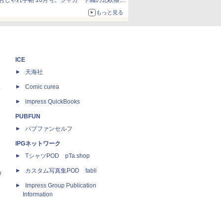
おしゃれ手帖 10月号。ジャカード織の北欧猫デ
ザイン
もっと見る
ICE
天海社
ス
Comic curea
impress QuickBooks
PUBFUN
パブファンセルフ
IPGネットワーク
TシャツPOD pTa.shop
カスタム写真集POD fabli
e
Impress Group Publication
Information