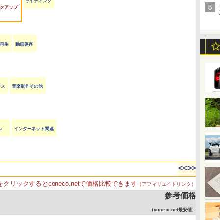
ライティング
クアップ
VD再生
動画保存
ンス
音楽制作その他
ル
インターネット関連
<<
>>
をクリックするとconeco.netで価格比較できます
（アフィリエイトリンク）
参考価格
（coneco.net最安値）