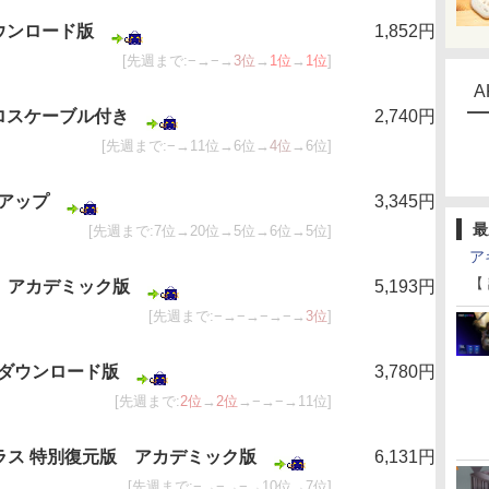
ウンロード版
1,852円
[先週まで:−→−→
3位
→
1位
→
1位
]
A
ロスケーブル付き
2,740円
[先週まで:−→11位→6位→
4位
→6位]
アップ
3,345円
最
[先週まで:7位→20位→5位→6位→5位]
ア
【
.11 アカデミック版
5,193円
[先週まで:−→−→−→−→
3位
]
 ダウンロード版
3,780円
[先週まで:
2位
→
2位
→−→−→11位]
プラス 特別復元版 アカデミック版
6,131円
[先週まで:−→−→−→10位→7位]