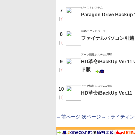
ジャストシステム
7
Paragon Drive Backup 
[
↑
]
AOSテクノロジーズ
8
ファイナルパソコン引越し
[
↑
]
アーク情報システム/ARK
9
HD革命/BackUp Ver.1
ド版
[
↑
]
アーク情報システム/ARK
10
HD革命/BackUp Ve
[
↑
]
←前ページ
|
次ページ→：ライティン