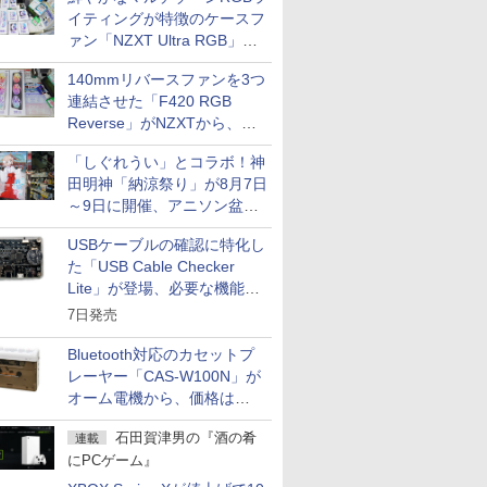
イティングが特徴のケースフ
ァン「NZXT Ultra RGB」が
発売、計8製品
140mmリバースファンを3つ
連結させた「F420 RGB
Reverse」がNZXTから、単
一フレーム採用
「しぐれうい」とコラボ！神
田明神「納涼祭り」が8月7日
～9日に開催、アニソン盆踊
りや屋台グルメなどもあり
USBケーブルの確認に特化し
た「USB Cable Checker
Lite」が登場、必要な機能を
凝縮しコンパクトに
7日発売
Bluetooth対応のカセットプ
レーヤー「CAS-W100N」が
オーム電機から、価格は
5,940円
石田賀津男の『酒の肴
連載
にPCゲーム』