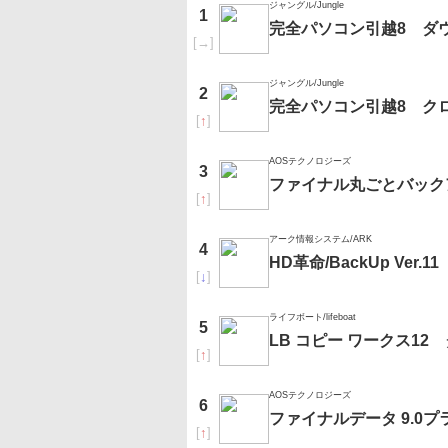
ジャングル/Jungle
1
完全パソコン引越8 ダ
[
→
]
ジャングル/Jungle
2
完全パソコン引越8 ク
[
↑
]
AOSテクノロジーズ
3
ファイナル丸ごとバック
[
↑
]
アーク情報システム/ARK
4
HD革命/BackUp Ver
[
↓
]
ライフボート/lifeboat
5
LB コピー ワークス12
[
↑
]
AOSテクノロジーズ
6
ファイナルデータ 9.0
[
↑
]