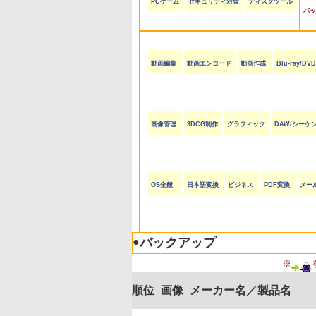
PCゲーム
セキュリティ対策
ディスクツール
バッ
動画編集
動画エンコード
動画作成
Blu-ray/D
画像管理
3DCG制作
グラフィック
DAW/シーケ
OS全般
日本語変換
ビジネス
PDF変換
メー
●
バックアップ
※
順位
画像
メーカー名／製品名