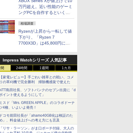
XBOX Series Xが値上げで10
万円超え。近い性能のゲーミ
ングPCを自作するといくら
になる？
相場調査
Ryzenが上昇から一転して値
下がり、「Ryzen 7
7700X3D」は45,800円に急
落し「Ryzen 7 7800X3D」
との価格逆転解消 [8月前半の
Impress Watchシリーズ 人気記事
CPU価格]
時間
24時間
1週間
1カ月
【家電レビュー】手ごわい雑草との戦い、コメ
リの草刈機で完全勝利 掃除機感覚で使えた
NTT島田社長、ソフトバンクのセブン出資に「d
ポイント使えるようにして」
ミスド「Mrs. GREEN APPLE」のコラボドーナ
ツ4種、いよいよ発売！
ドコモ前田社長が「ahamo40GB化は検証のた
め」、料金値上げへの考え方にも言及
「リサ・ラーソン」がま口ポーチ付録、大人の