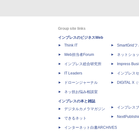
Group site links
インプレスのビジネスWeb
Think IT
SmartGri
Web担当者Forum
ネットショ
インプレス総合研究所
Impress Busi
IT Leaders
インプレス
ドローンジャーナル
DIGITAL
ネッ担お悩み相談室
インプレスの本と雑誌
インプレス
デジタルカメラマガジン
NextPublish
できるネット
インターネット白書ARCHIVES