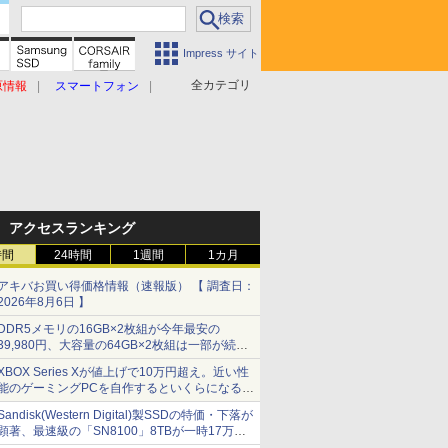
Impress サイト
全カテゴリ
原情報
スマートフォン
アクセスランキング
時間
24時間
1週間
1カ月
アキバお買い得価格情報（速報版） 【 調査日：
2026年8月6日 】
DDR5メモリの16GB×2枚組が今年最安の
39,980円、大容量の64GB×2枚組は一部が続騰
[8月前半のメモリ価格]
XBOX Series Xが値上げで10万円超え。近い性
能のゲーミングPCを自作するといくらになる？
【石田賀津男の『酒の肴にPCゲーム』】
Sandisk(Western Digital)製SSDの特価・下落が
顕著、最速級の「SN8100」8TBが一時17万円
割れ [8月前半のSSD価格]