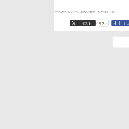
※特記無き価格データは税込み価格（税率=5％）です。
ポスト
リスト
シ