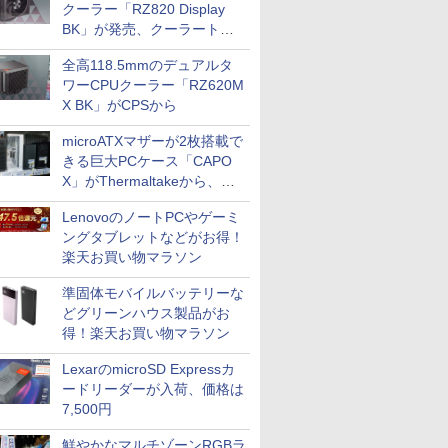
クーラー「RZ820 Display
BK」が発売、クーラートッ
プに5インチ液晶搭載
全高118.5mmのデュアルタ
ワーCPUクーラー「RZ620M
X BK」がCPSから
microATXマザーが2枚搭載で
きる巨大PCケース「CAPO
X」がThermaltakeから、カ
ラーは2色
LenovoのノートPCやゲーミ
ングタブレットなどがお得！
楽天お買い物マラソン
準固体モバイルバッテリーな
どグリーンハウス製品がお
得！楽天お買い物マラソン
LexarのmicroSD Expressカ
ードリーダーが入荷、価格は
7,500円
鮮やかなマルチゾーンRGBラ