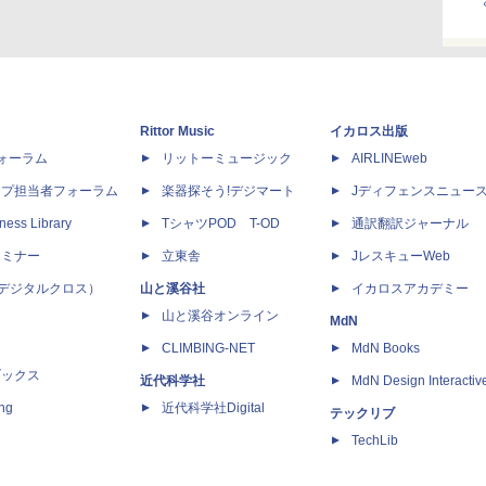
Rittor Music
イカロス出版
dフォーラム
リットーミュージック
AIRLINEweb
ップ担当者フォーラム
楽器探そう!デジマート
Jディフェンスニュー
ness Library
TシャツPOD T-OD
通訳翻訳ジャーナル
セミナー
立東舎
JレスキューWeb
 X（デジタルクロス）
山と溪谷社
イカロスアカデミー
山と溪谷オンライン
MdN
CLIMBING-NET
MdN Books
ブックス
近代科学社
MdN Design Interactiv
ing
近代科学社Digital
テックリブ
TechLib