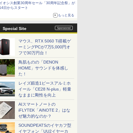
イオシス創業30周年セール「30周年記念祭」が
14日からスタート
もっと見る
Special Site
マウス、RTX 5060 Ti搭載ゲ
ーミングPCが7万5,000円オ
フで30万円台！
鳥肌ものの「DENON
HOME」サウンドを体感し
た！
レイズ鍛造1ピースアルミホ
イール「CE28 N-plus」軽量
なままに剛性を向上
AIスマートノートの
iFLYTEK「AINOTE 2」はな
ぜ魅力的なのか？
SOUNDPEATSのイヤカフ型
イヤフォン「UU2イヤーカ