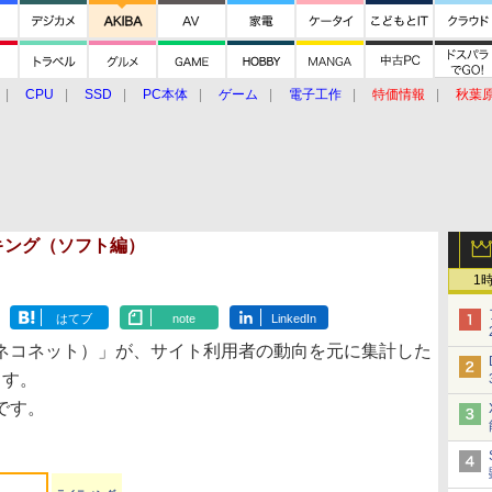
CPU
SSD
PC本体
ゲーム
電子工作
特価情報
秋葉
グルメ
イベント
価格動向
ランキング（ソフト編）
1
はてブ
note
LinkedIn
ネコネット）」が、サイト利用者の動向を元に集計した
ます。
4です。