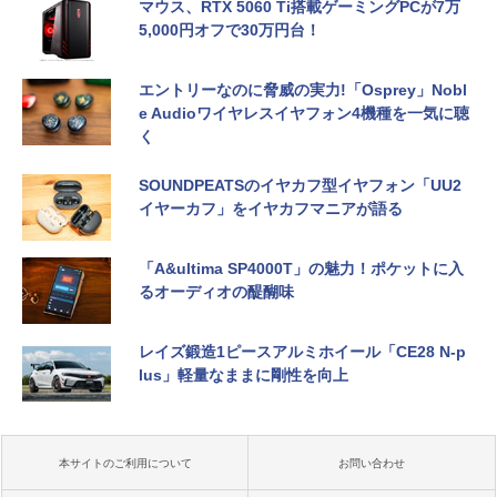
マウス、RTX 5060 Ti搭載ゲーミングPCが7万
5,000円オフで30万円台！
エントリーなのに脅威の実力!「Osprey」Nobl
e Audioワイヤレスイヤフォン4機種を一気に聴
く
SOUNDPEATSのイヤカフ型イヤフォン「UU2
イヤーカフ」をイヤカフマニアが語る
「A&ultima SP4000T」の魅力！ポケットに入
るオーディオの醍醐味
レイズ鍛造1ピースアルミホイール「CE28 N-p
lus」軽量なままに剛性を向上
本サイトのご利用について
お問い合わせ