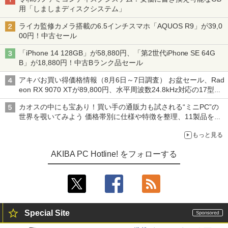
用「しましまディスクシステム」
ライカ監修カメラ搭載の6.5インチスマホ「AQUOS R9」が39,0
00円！中古セール
「iPhone 14 128GB」が58,880円、「第2世代iPhone SE 64G
B」が18,880円！中古Bランク品セール
アキバお買い得価格情報（8月6日～7日調査） お盆セール、Rad
eon RX 9070 XTが89,800円、水平周波数24.8kHz対応の17型モ
ニターが9,801円、暑さ指数連動セール ほか
カオスの中にも宝あり！買い手の通販力も試される“ミニPC”の
世界を覗いてみよう 価格帯別に仕様や特徴を整理、11製品をピ
ックアップ text by 石川 ひさよし
もっと見る
AKIBA PC Hotline! をフォローする
Special Site