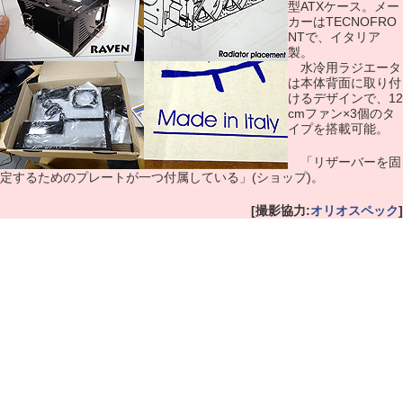
型ATXケース。メー
カーはTECNOFRO
NTで、イタリア
製。
水冷用ラジエータ
は本体背面に取り付
けるデザインで、12
cmファン×3個のタ
イプを搭載可能。
「リザーバーを固
定するためのプレートが一つ付属している」(ショップ)。
[撮影協力:
オリオスペック
]