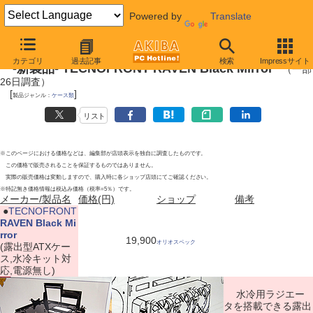
Powered by
Translate
2011年6月25日
カテゴリ
過去記事
検索
Impressサイト
-新製品- TECNOFRONT RAVEN Black Mirror
（一部
26日調査）
[
]
製品ジャンル：
ケース類
リスト
※このページにおける価格などは、編集部が店頭表示を独自に調査したものです。
この価格で販売されることを保証するものではありません。
実際の販売価格は変動しますので、購入時に各ショップ店頭にてご確認ください。
※特記無き価格情報は税込み価格（税率=5％）です。
メーカー/製品名
価格(円)
ショップ
備考
|
●
TECNOFRONT
RAVEN Black Mi
rror
19,900
オリオスペック
(露出型ATXケー
ス,水冷キット対
応,電源無し)
水冷用ラジエー
タを搭載できる露出