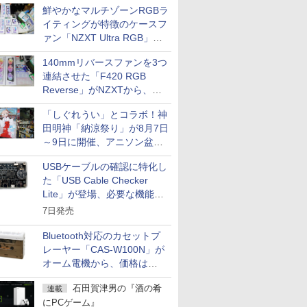
鮮やかなマルチゾーンRGBラ
イティングが特徴のケースフ
ァン「NZXT Ultra RGB」が
発売、計8製品
140mmリバースファンを3つ
連結させた「F420 RGB
Reverse」がNZXTから、単
一フレーム採用
「しぐれうい」とコラボ！神
田明神「納涼祭り」が8月7日
～9日に開催、アニソン盆踊
りや屋台グルメなどもあり
USBケーブルの確認に特化し
た「USB Cable Checker
Lite」が登場、必要な機能を
凝縮しコンパクトに
7日発売
Bluetooth対応のカセットプ
レーヤー「CAS-W100N」が
オーム電機から、価格は
5,940円
石田賀津男の『酒の肴
連載
にPCゲーム』