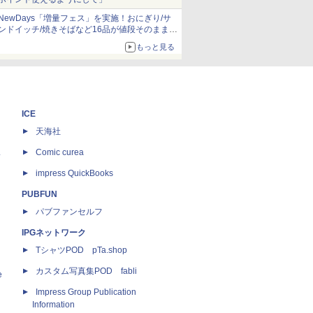
NewDays「増量フェス」を実施！おにぎり/サ
ンドイッチ/焼きそばなど16品が値段そのままで
ボリュームアップ
もっと見る
ICE
天海社
ス
Comic curea
impress QuickBooks
PUBFUN
パブファンセルフ
IPGネットワーク
TシャツPOD pTa.shop
カスタム写真集POD fabli
e
Impress Group Publication
Information