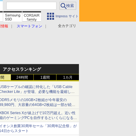
Impress サイト
全カテゴリ
原情報
スマートフォン
アクセスランキング
時間
24時間
1週間
1カ月
USBケーブルの確認に特化した「USB Cable
Checker Lite」が登場、必要な機能を凝縮しコ
ンパクトに 7日発売
DDR5メモリの16GB×2枚組が今年最安の
39,980円、大容量の64GB×2枚組は一部が続騰
[8月前半のメモリ価格]
XBOX Series Xが値上げで10万円超え。近い性
能のゲーミングPCを自作するといくらになる？
【石田賀津男の『酒の肴にPCゲーム』】
イオシス創業30周年セール「30周年記念祭」が
14日からスタート