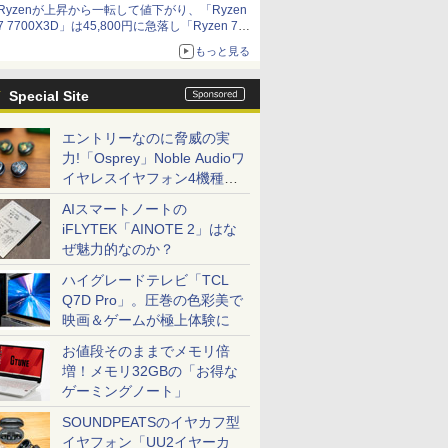
Ryzenが上昇から一転して値下がり、「Ryzen
7 7700X3D」は45,800円に急落し「Ryzen 7
7800X3D」との価格逆転解消 [8月前半のCPU
もっと見る
価格]
Special Site
エントリーなのに脅威の実
力!「Osprey」Noble Audioワ
イヤレスイヤフォン4機種を
一気に聴く
AIスマートノートの
iFLYTEK「AINOTE 2」はな
ぜ魅力的なのか？
ハイグレードテレビ「TCL
Q7D Pro」。圧巻の色彩美で
映画＆ゲームが極上体験に
お値段そのままでメモリ倍
増！メモリ32GBの「お得な
ゲーミングノート」
SOUNDPEATSのイヤカフ型
イヤフォン「UU2イヤーカ