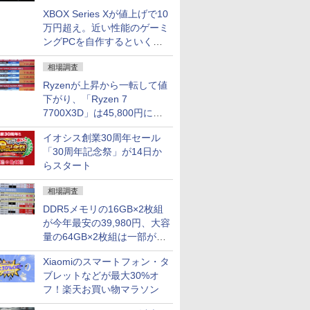
XBOX Series Xが値上げで10
万円超え。近い性能のゲーミ
ングPCを自作するといくら
になる？
相場調査
Ryzenが上昇から一転して値
下がり、「Ryzen 7
7700X3D」は45,800円に急
落し「Ryzen 7 7800X3D」
イオシス創業30周年セール
との価格逆転解消 [8月前半の
「30周年記念祭」が14日か
CPU価格]
らスタート
相場調査
DDR5メモリの16GB×2枚組
が今年最安の39,980円、大容
量の64GB×2枚組は一部が続
騰 [8月前半のメモリ価格]
Xiaomiのスマートフォン・タ
ブレットなどが最大30%オ
フ！楽天お買い物マラソン