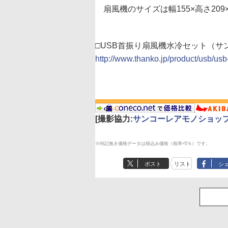
扇風機のサイズは幅155×高さ209×
□USB首振り扇風機水冷セット（サ
http://www.thanko.jp/product/usb/usb-
[撮影協力:
サンコーレアモノショッ
※特記無き価格データは税込み価格（税率=5％）です。
ポスト
リスト
シ