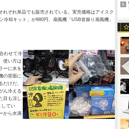
それぞれ単品でも販売されている。実売価格はアイスク
ン冷却キット」が980円、扇風機「USB首振り扇風機」
合わせて冷
。使い方は
ラーに水を
機の背面に
るだけだ。
がん冷える
た目も涼し
としてい
ーから水滴