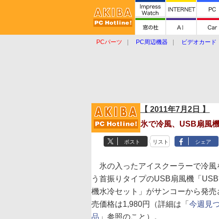
PCパーツ
PC周辺機器
ビデオカード
タブレット
おもしろグッズ
ショップ
【 2011年7月2日 】
氷で冷風、USB扇風
ポスト
リスト
シェア
氷の入ったアイスクーラーで冷風
う首振りタイプのUSB扇風機「US
機水冷セット」がサンコーから発売
売価格は1,980円（詳細は「
今週見
品
」参照のこと）。