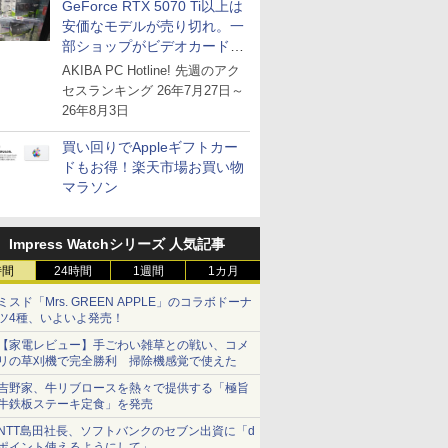
GeForce RTX 5070 Ti以上は
安価なモデルが売り切れ。一
部ショップがビデオカードの
購入制限を実施したニュース
AKIBA PC Hotline! 先週のアク
が注目を集める
セスランキング 26年7月27日～
26年8月3日
買い回りでAppleギフトカー
ドもお得！楽天市場お買い物
マラソン
Impress Watchシリーズ 人気記事
時間
24時間
1週間
1カ月
ミスド「Mrs. GREEN APPLE」のコラボドーナ
ツ4種、いよいよ発売！
【家電レビュー】手ごわい雑草との戦い、コメ
リの草刈機で完全勝利 掃除機感覚で使えた
吉野家、牛リブロースを熱々で提供する「極旨
牛鉄板ステーキ定食」を発売
NTT島田社長、ソフトバンクのセブン出資に「d
ポイント使えるようにして」