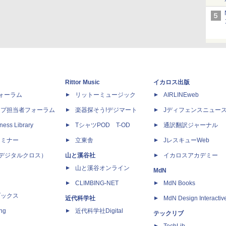
Rittor Music
イカロス出版
dフォーラム
リットーミュージック
AIRLINEweb
ップ担当者フォーラム
楽器探そう!デジマート
Jディフェンスニュー
ness Library
TシャツPOD T-OD
通訳翻訳ジャーナル
セミナー
立東舎
JレスキューWeb
 X（デジタルクロス）
山と溪谷社
イカロスアカデミー
山と溪谷オンライン
MdN
CLIMBING-NET
MdN Books
ブックス
近代科学社
MdN Design Interactiv
ing
近代科学社Digital
テックリブ