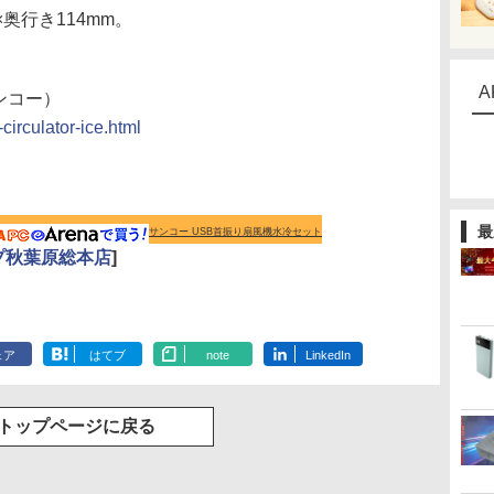
奥行き114mm。
A
ンコー）
circulator-ice.html
最
サンコー USB首振り扇風機水冷セット
プ秋葉原総本店
]
ェア
はてブ
note
LinkedIn
トップページに戻る