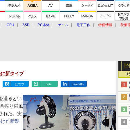
CPU
SSD
PC本体
ゲーム
電子工作
特価情報
秋葉
グルメ
イベント
価格動向
機に新タイプ
1
はてブ
note
LinkedIn
を送るとい
B首振り扇風
された。実
つけた新製