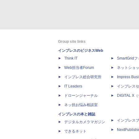
Group site links
インプレスのビジネスWeb
Think IT
SmartGri
Web担当者Forum
ネットショ
インプレス総合研究所
Impress Busi
IT Leaders
インプレス
ドローンジャーナル
DIGITAL
ネッ担お悩み相談室
インプレスの本と雑誌
インプレス
デジタルカメラマガジン
NextPublish
できるネット