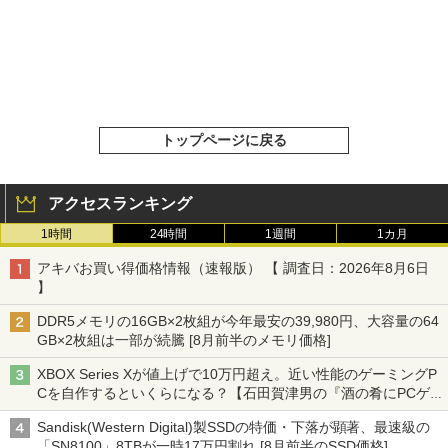
トップページに戻る
アクセスランキング
1時間
24時間
1週間
1カ月
アキバお買い得価格情報（速報版） 【 調査日：2026年8月6日
】
DDR5メモリの16GB×2枚組が今年最安の39,980円、大容量の64
GB×2枚組は一部が続騰 [8月前半のメモリ価格]
XBOX Series Xが値上げで10万円超え。近い性能のゲーミングP
Cを自作するといくらになる？【石田賀津男の『酒の肴にPCゲ
ーム』】
Sandisk(Western Digital)製SSDの特価・下落が顕著、最速級の
「SN8100」8TBが一時17万円割れ [8月前半のSSD価格]