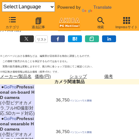
Powered by
Translate
カメラ関連製品の新製品
2011年7月2日号
(速報版:6月27日〜7
カテゴリ
過去記事
検索
Impressサイト
月3日調査)
リスト
※このページにおける価格などは、編集部が店頭表示を独自に調査したものです。
この価格で販売されることを保証するものではありません。
実際の販売価格は変動しますので、購入時に各ショップ店頭にてご確認ください。
※特記無き価格情報は税込み価格（税率=5％）です。
メーカー/製品名
価格(円)
ショップ
備考
カメラ関連製品
|
●
GoPro
Professi
onal on-board H
D camera
36,750
パソコンハウス東映
(小型ビデオカメ
ラ,フルHD撮影対
応,SDカード対応)
|
●
GoPro
Professi
onal wearable H
D camera
36,750
パソコンハウス東映
(小型ビデオカメ