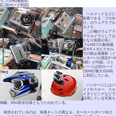
ラ,フルHD撮影対
応,SDカード対応)
ヘルメットなどに
装着できる「プロ向
け」のウェアラブル
カメラ。
この種のウェアラ
ブルカメラとしては
かなり画質が高く、
フルHDでの動画撮
影や5メガピクセル
での静止画撮影（イ
ンターバル指定2〜6
0秒）が可能。スト
レージはSDカード
(SDHC/最大32GB)
に対応している。
パッケージにはバ
イクやスキー、スカ
イダイビングなどで
活用している写真も
掲載。60m防水仕様ともうたわれている。
発売されているのは、装着キットの異なる、モータースポーツ向け