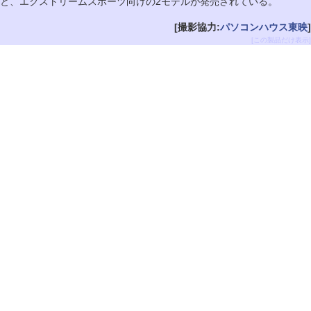
と、エクストリームスポーツ向けの2モデルが発売されている。
[撮影協力:
パソコンハウス東映
]
[この製品だけ表示]