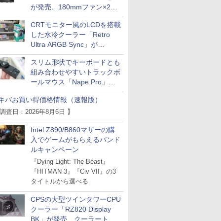
が発売、180mmファン×2搭
載
CRTモニター風のLCDを搭載
した水冷クーラー「Retro
Ultra ARGB Sync」が
Thermaltakeから
スリム形状でキーボードとも
組み合わせやすいトラックボ
ールマウス「Nape Pro」が
Keychronから
キバお買い得価格情報（速報版）
 調査日：2026年8月6日 】
Intel Z890/B860マザーの購
入でゲームがもらえるバンド
ルキャンペーン
『Dying Light: The Beast』
『HITMAN 3』『Civ VII』の3
タイトルから選べる
CPSの大型ツインタワーCPU
クーラー「RZ820 Display
BK」が発売、クーラートッ