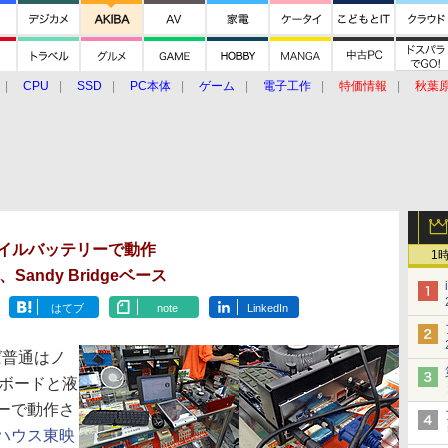
CPU
SSD
PC本体
ゲーム
電子工作
特価情報
秋葉
グルメ
イベント
価格動向
モバイルバッテリーで動作
1
andy Bridgeベース
はてブ
note
LinkedIn
ば普通はノ
ーボードと液
ーで動作さ
ハウス東映