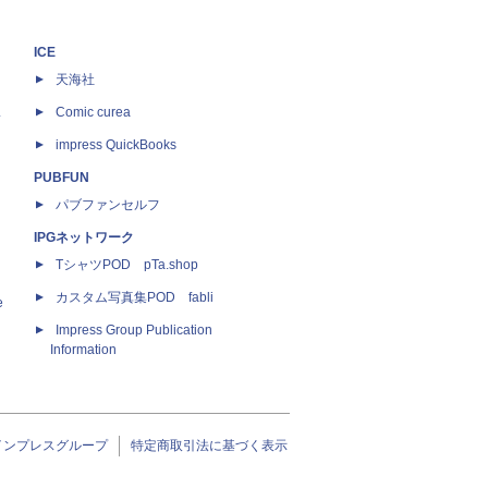
ICE
天海社
ス
Comic curea
impress QuickBooks
PUBFUN
パブファンセルフ
IPGネットワーク
TシャツPOD pTa.shop
カスタム写真集POD fabli
e
Impress Group Publication
Information
インプレスグループ
特定商取引法に基づく表示