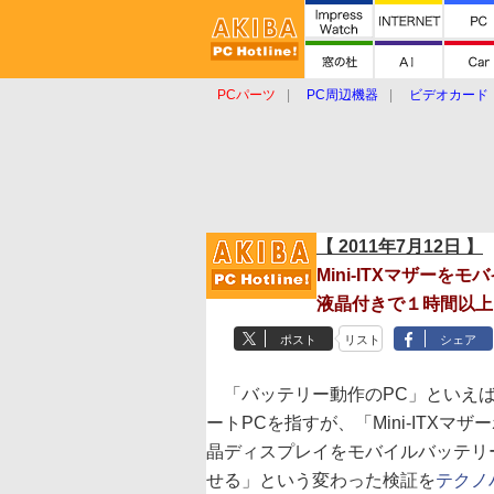
PCパーツ
PC周辺機器
ビデオカード
タブレット
おもしろグッズ
ショップ
【 2011年7月12日 】
Mini-ITXマザーを
液晶付きで１時間以上、S
ポスト
リスト
シェア
「バッテリー動作のPC」といえ
ートPCを指すが、「Mini-ITXマザ
晶ディスプレイをモバイルバッテリ
せる」という変わった検証を
テクノ