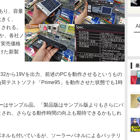
けあり、容量
大きく、
A
」とされる。
ほか、各社ノ
。実売価格
つけた新製
最
32から19Vを出力、前述のPCを動作させるというもの
荷テストソフト「Prime95」を動作させた状態でも1時
。
ーはサンプル品。「製品版はサンプル版よりもさらにバ
)とされ、さらなる動作時間の向上も期待できるかもしれ
ーパネルも付いているが、ソーラーパネルによるバッテリ