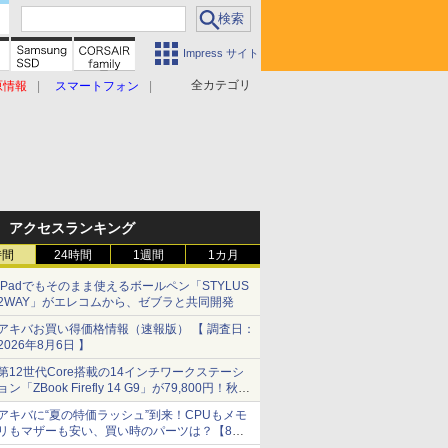
Impress サイト
全カテゴリ
原情報
スマートフォン
アクセスランキング
時間
24時間
1週間
1カ月
iPadでもそのまま使えるボールペン「STYLUS
2WAY」がエレコムから、ゼブラと共同開発
アキバお買い得価格情報（速報版） 【 調査日：
2026年8月6日 】
第12世代Core搭載の14インチワークステーシ
ョン「ZBook Firefly 14 G9」が79,800円！秋葉
原で中古PCセール
アキバに“夏の特価ラッシュ”到来！CPUもメモ
リもマザーも安い、買い時のパーツは？【8月7
日(金)22時配信】