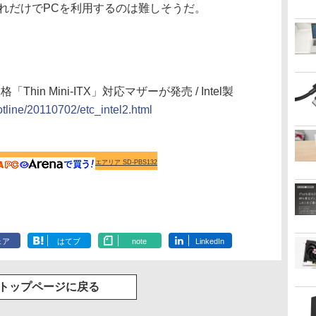
これだけでPCを利用するのは難しそうだ。
hin Mini-ITX」対応マザーが発売 / Intel製
otline/20110702/etc_intel2.html
エアリア SD-PBS132
ェア
はてブ
note
LinkedIn
トップページに戻る