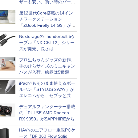
ザーも安い、買い時のパーツ
は？【8月7日(金)22時配信】
第12世代Core搭載の14イン
チワークステーション
「ZBook Firefly 14 G9」が
79,800円！秋葉原で中古PC
NextorageのThunderbolt 5ケ
セール
ーブル「NX-CBT12」シリー
ズが発売、長さは
30cm/50cm/1mの3種類
プロ生ちゃんグッズの新作、
手のひらサイズのミニキャン
バスが入荷。絵柄は5種類
iPadでもそのまま使えるボー
ルペン「STYLUS 2WAY」が
エレコムから、ゼブラと共同
開発
デュアルファンクーラー搭載
の「PULSE AMD Radeon
RX 9050」がSAPPHIREから
HAVNのエアフロー重視PCケ
ース「BF 360 Flow Solid」