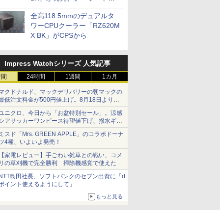
プに5インチ液晶搭載
全高118.5mmのデュアルタ
ワーCPUクーラー「RZ620M
X BK」がCPSから
Impress Watchシリーズ 人気記事
時間
24時間
1週間
1カ月
マクドナルド、マックデリバリーの朝マックの
最低注文料金が500円値上げ。8月18日より
1,500円から受付
ユニクロ、今日から「お盆特別セール」。涼感
シアサッカーワンピース待望値下げ、撥水ギア
ショーツは1990円に
ミスド「Mrs. GREEN APPLE」のコラボドーナ
ツ4種、いよいよ発売！
【家電レビュー】手ごわい雑草との戦い、コメ
リの草刈機で完全勝利 掃除機感覚で使えた
NTT島田社長、ソフトバンクのセブン出資に「d
ポイント使えるようにして」
もっと見る