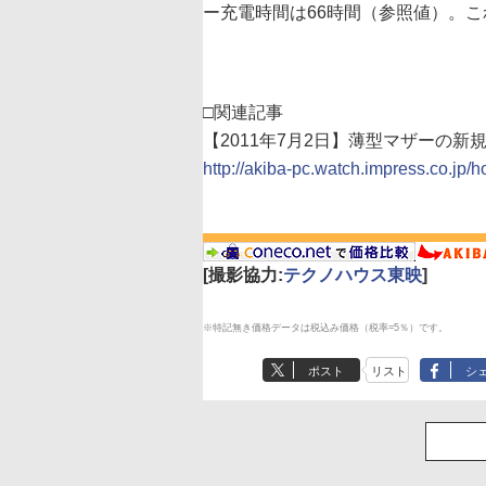
ー充電時間は66時間（参照値）。
□関連記事
【2011年7月2日】薄型マザーの新規格「T
http://akiba-pc.watch.impress.co.jp/h
[撮影協力:
テクノハウス東映
]
※特記無き価格データは税込み価格（税率=5％）です。
ポスト
リスト
シ