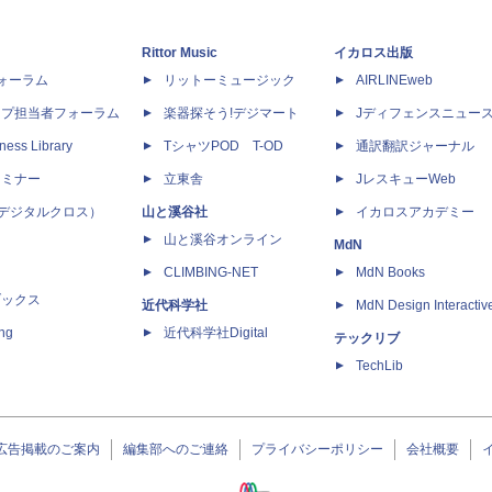
Rittor Music
イカロス出版
dフォーラム
リットーミュージック
AIRLINEweb
ップ担当者フォーラム
楽器探そう!デジマート
Jディフェンスニュー
ness Library
TシャツPOD T-OD
通訳翻訳ジャーナル
セミナー
立東舎
JレスキューWeb
 X（デジタルクロス）
山と溪谷社
イカロスアカデミー
山と溪谷オンライン
MdN
CLIMBING-NET
MdN Books
ブックス
近代科学社
MdN Design Interactiv
ing
近代科学社Digital
テックリブ
TechLib
広告掲載のご案内
編集部へのご連絡
プライバシーポリシー
会社概要