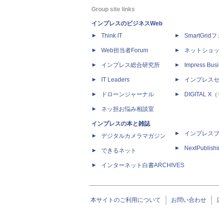
Group site links
インプレスのビジネスWeb
Think IT
SmartGri
Web担当者Forum
ネットショ
インプレス総合研究所
Impress Busi
IT Leaders
インプレス
ドローンジャーナル
DIGITAL
ネッ担お悩み相談室
インプレスの本と雑誌
インプレス
デジタルカメラマガジン
NextPublish
できるネット
インターネット白書ARCHIVES
本サイトのご利用について
お問い合わせ