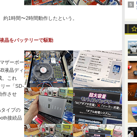
約1時間〜2時間動作したという。
USB液晶をバッテリーで駆動
ITXマザーボー
SB液晶ディ
構成。これ
リー「SD-
動作させ
Aタイプの
oth接続品