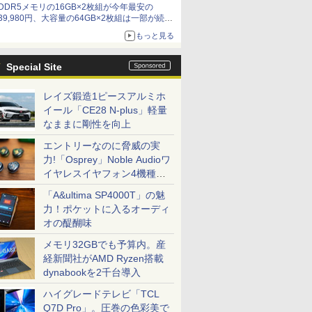
DDR5メモリの16GB×2枚組が今年最安の
39,980円、大容量の64GB×2枚組は一部が続騰
[8月前半のメモリ価格]
もっと見る
Special Site
レイズ鍛造1ピースアルミホ
イール「CE28 N-plus」軽量
なままに剛性を向上
エントリーなのに脅威の実
力!「Osprey」Noble Audioワ
イヤレスイヤフォン4機種を
一気に聴く
「A&ultima SP4000T」の魅
力！ポケットに入るオーディ
オの醍醐味
メモリ32GBでも予算内。産
経新聞社がAMD Ryzen搭載
dynabookを2千台導入
ハイグレードテレビ「TCL
Q7D Pro」。圧巻の色彩美で