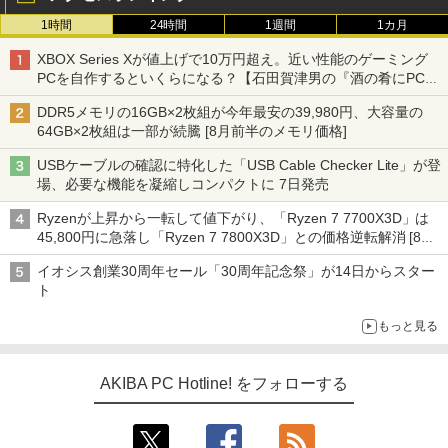
1時間
24時間
1週間
1カ月
XBOX Series Xが値上げで10万円超え。近い性能のゲーミング
PCを自作するといくらになる？【石田賀津男の『酒の肴にPCゲ
ーム』】
DDR5メモリの16GB×2枚組が今年最安の39,980円、大容量の
64GB×2枚組は一部が続騰 [8月前半のメモリ価格]
USBケーブルの確認に特化した「USB Cable Checker Lite」が登
場、必要な機能を凝縮しコンパクトに 7日発売
Ryzenが上昇から一転して値下がり、「Ryzen 7 7700X3D」は
45,800円に急落し「Ryzen 7 7800X3D」との価格逆転解消 [8月
前半のCPU価格]
イオシス創業30周年セール「30周年記念祭」が14日からスター
ト
もっと見る
AKIBA PC Hotline! をフォローする