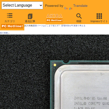
Powered by
Translate
AKIBA PC Hotline!
カテゴリ
過去記事
検索
Impressサイト
[拡大画像]
最新パーツはどこまで省エネ? 節電対策をPC更新で考える
前の画像←