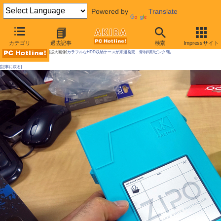
Powered by
Translate
AKIBA PC Hotline!
カテゴリ
過去記事
検索
Impressサイト
[拡大画像]
カラフルなHDD収納ケースが来週発売 青/緑/黄/ピンク/黒
[記事に戻る]